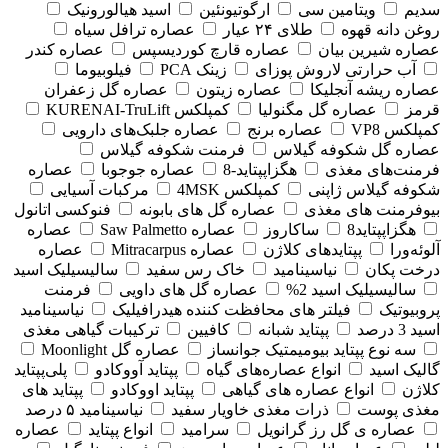
سدیم
ویتامین سی
ارگوتیونئین
اسید هیالورونیک
روغن دانه قهوه
طلای ۲۴ عیار
عصاره ترافل سیاه
عصاره شیرین بیان
عصاره قارچ کوردیسپس
عصاره کندر
آب حرارتی لاروش پوزای
زینک PCA
فیلوبیوما
عصاره ریشه آنجلیکا
عصاره زیتون
عصاره گل زعفران
قرمز
عصاره گل مگنولیا
کمپلکس KURENAI-TruLift
کمپلکس VP8
عصاره برنج
عصاره جلبک‌های دارویی
عصاره گل شکوفه گیلاس
فرمنت شکوفه گیلاس
فرمنت‌های مغذی
هگزاپپتاید-8
عصاره جوجوبا
عصاره
شکوفه گیلاس ژاپنی
کمپلکس 4MSK
مرکبات آسیایی
بیوفرمنت های مغذی
عصاره گل های بابونه
فنوکسی اتانول
هگزاپپتاید8
ساکاروز
عصاره Saw Palmetto
عصاره
آلوئه‌ورا
پپتایدهای کلاژن
عصاره Mitracarpus
عصاره
درخت پکان
نیاسینامید
خاک رس سفید
سالیسیلیک اسید
سالیسیلیک اسید 2%
عصاره گل های داویی
فرمنت
پروبیوتیک
فیلتر های محافظت کننده هیدرافیلیک
نیاسینامید
اسید 3 درصد
پپتاید شبانه
کافیین
ترکیبات گیاهی مغذی
سه نوع پپتاید بیومیمتیک جوانساز
عصاره گل Moonlight
گالیک اسید
انواع عصاره‌های گیاه
پپتاید آووکادو
پلی‌پپتاید
کلاژن
انواع عصاره های گیاهی
پپتاید اووکادو
پپتاید های
مغذی پوست
ذرات مغذی خاویار سفید
نیاسینامید ۵ درصد
عصاره ی گل رز گرانویل
سرامید
انواع پپتاید
عصاره