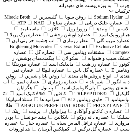
چرب
به ویژه پوست های دهیدراته
ترکیبات
Sodium Hyalur
روغن سویا
گلیسیرین
Miracle Broth
عصاره جلبک دریایی
عصاره نعناع
NAD
ATP
الاستین
پپتیدها
رزوراترول
کلاژن
⁠نیاسینامید
هیالورونیک اسید
عصاره آویشن وحشی
عصاره برگ پریلا
عصاره مریم گلی
عطر رزماری
اب چشمه حرارتی اون
Brightening Molecules
Caviar Extract
Exclusive Cellular
Complex
مشتقات ویتامین سی
عصاره گل
عصاره
تمشک،سیب و هندوانه
اسکوالان
پیگمنت‌های پوشش‌دار
کوتور
عصاره رز هیپ
ماندلیک اسید
عصاره مورینگا
ویتامین E
عصاره گل یاس
عصاره لیمِتّا
عصاره تمر
هندی
انواع پروتئین‌های مغذی
روغن بادام شیرین
روغن
دانه انگور
شیر بادام
عصاره رزماری
عصاره لیمو
آب
اتشفان ویشی
پلی‌گلوتامیک اسید
پنتانول
هگزایلن
گلیکول
TRI-PEPTIDE32
کافئین
5% لاکتیک اسید
2٪
نیاسینامید
حاوی ویتامین B12
سرامید ها
سنتلا اسیاتیکا
PROXYLANE
ABSOLUE PERPETUAL ROSE
طلا
عصاره ی کاکائو و آواکادو
بیزابولول
پرلیت
زینک
سیلیکا
عصاره دانه روکو
بایکالین
پپتید جوانساز
پودر
مروارید
عصاره ترافل الماس سیاه
عصاره خیار
عصاره
سیب
عصاره گل نرگس
کمپلکس آبرسان
هیالورونات