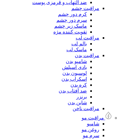
ضد التهاب و قرمزی پوست
مراقبت چشم
کرم دور چشم
سرم دور چشم
ماسک زیر چشم
تقویت کننده مژه
مراقبت لب
بالم لب
ماسک لب
مراقبت بدن
شامپو بدن
بادی اسپلش
لوسیون بدن
اسکراپ بدن
کره بدن
ضد آفتاب بدن
برنزر
شاین بدن
مراقبت ناخن
مراقبت مو
شامپو
روغن مو
سرم مو