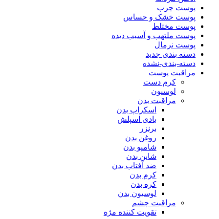
پوست چرب
پوست خشک و حساس
پوست مختلط
پوست ملتهب و آسیب دیده
پوست نرمال
دسته بندی جدید
دسته-بندی-نشده
مراقبت پوست
کرم دست
لوسیون
مراقبت بدن
اسکراپ بدن
بادی اسپلش
برنزر
روغن بدن
شامپو بدن
شاین بدن
ضد آفتاب بدن
کرم بدن
کره بدن
لوسیون بدن
مراقبت چشم
تقویت کننده مژه