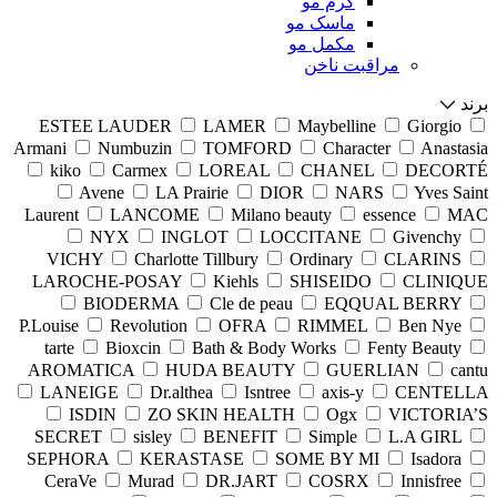
کرم مو
ماسک مو
مکمل مو
مراقبت ناخن
برند
ESTEE LAUDER
LAMER
Maybelline
Giorgio
Armani
Numbuzin
TOMFORD
Character
Anastasia
kiko
Carmex
LOREAL
CHANEL
DECORTÉ
Avene
LA Prairie
DIOR
NARS
Yves Saint
Laurent
LANCOME
Milano beauty
essence
MAC
NYX
INGLOT
LOCCITANE
Givenchy
VICHY
Charlotte Tillbury
Ordinary
CLARINS
LAROCHE-POSAY
Kiehls
SHISEIDO
CLINIQUE
BIODERMA
Cle de peau
EQQUAL BERRY
P.Louise
Revolution
OFRA
RIMMEL
Ben Nye
tarte
Bioxcin
Bath & Body Works
Fenty Beauty
AROMATICA
HUDA BEAUTY
GUERLIAN
cantu
LANEIGE
Dr.althea
Isntree
axis-y
CENTELLA
ISDIN
ZO SKIN HEALTH
Ogx
VICTORIA’S
SECRET
sisley
BENEFIT
Simple
L.A GIRL
SEPHORA
KERASTASE
SOME BY MI
Isadora
CeraVe
Murad
DR.JART
COSRX
Innisfree