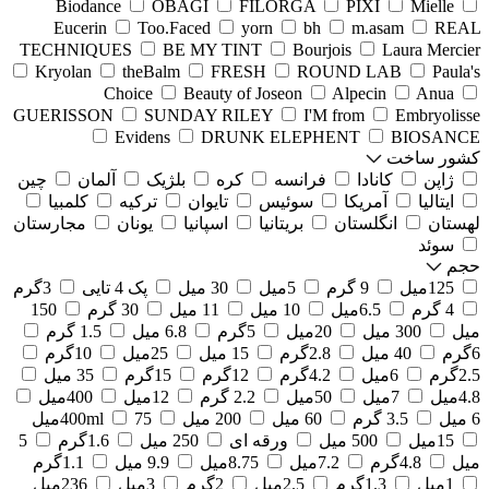
Biodance
OBAGI
FILORGA
PIXI
Mielle
Eucerin
Too.Faced
yorn
bh
m.asam
REAL
TECHNIQUES
BE MY TINT
Bourjois
Laura Mercier
Kryolan
theBalm
FRESH
ROUND LAB
Paula's
Choice
Beauty of Joseon
Alpecin
Anua
GUERISSON
SUNDAY RILEY
I'M from
Embryolisse
Evidens
DRUNK ELEPHENT
BIOSANCE
کشور ساخت
ژاپن
کانادا
فرانسه
کره
بلژیک
آلمان
چین
ایتالیا
آمریکا
سوئیس
تایوان
ترکیه
کلمبیا
لهستان
انگلستان
بریتانیا
اسپانیا
یونان
مجارستان
سوئد
حجم
125میل
9 گرم
5میل
30 میل
پک 4 تایی
3گرم
4 گرم
6.5میل
10 میل
11 میل
30 گرم
150
میل
300 میل
20میل
5گرم
6.8 میل
1.5 گرم
6گرم
40 میل
2.8گرم
15 میل
25میل
10گرم
2.5گرم
6میل
4.2گرم
12گرم
15گرم
35 میل
4.8میل
7میل
50میل
2.2 گرم
12میل
400میل
6 میل
3.5 گرم
60 میل
200 میل
75میل
400ml
15میل
500 میل
ورقه ای
250 میل
1.6گرم
5
میل
4.8گرم
7.2میل
8.75میل
9.9 میل
1.1گرم
1میل
1.3گرم
2.5میل
2گرم
3میل
236میل