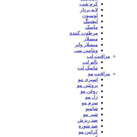
کرم شب
لایه بردار
لوسیون
لیفتینگ
ماسک
مرطوب کننده
میسلار
میسلار واتر
ویتامین سی
مراقبت لب
بالم لب
ماسک لب
مراقبت مو
اسپری مو
پروتئین مو
روغن مو
ژل مو
سرم مو
شامپو
شیر مو
ضد ریزش
ضد شوره
کراتین مو