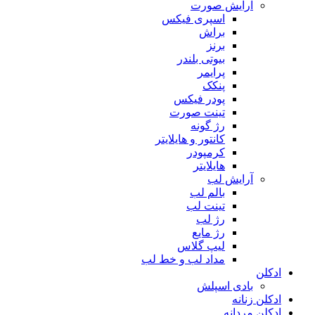
آرایش صورت
اسپری فیکس
براش
برنز
بیوتی بلندر
پرایمر
پنکک
پودر فیکس
تینت صورت
رژ گونه
کانتور و هایلایتر
کرمپودر
هایلایتر
آرایش لب
بالم لب
تینت لب
رژ لب
رژ مایع
لیپ گلاس
مداد لب و خط لب
ادکلن
بادی اسپلش
ادکلن زنانه
ادکلن مردانه