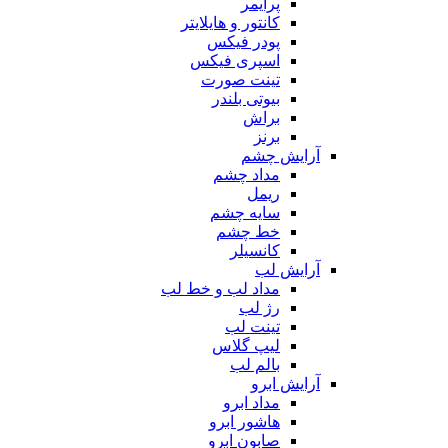
پرایمر
کانتور و هایلایتر
پودر فیکس
اسپری فیکس
تینت صورت
بیوتی بلندر
براش
برنز
آرایش چشم
مداد چشم
ریمل
سایه چشم
خط چشم
کانسیلر
آرایش لب
مداد لب و خط لب
رژ لب
تینت لب
لیپ گلاس
بالم لب
آرایش ابرو
مداد ابرو
هاشور ابرو
صابون ابرو