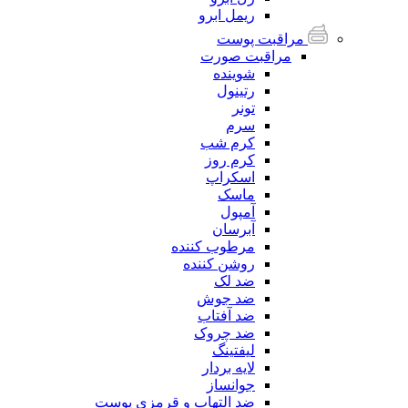
ریمل ابرو
مراقبت پوست
مراقبت صورت
شوینده
رتینول
تونر
سرم
کرم شب
کرم روز
اسکراپ
ماسک
آمپول
آبرسان
مرطوب کننده
روشن کننده
ضد لک
ضد جوش
ضد آفتاب
ضد چروک
لیفتینگ
لایه بردار
جوانساز
ضد التهاب و قرمزی پوست