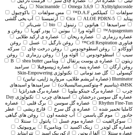
لیلی
عصاره انار
عصاره چای سبز
فرمنت نارگیل
Xylitylglucoside
Omega 3,6,9
Niacinamide
زینک
سولفات
کمپلکس D.A.F™
مس سولفات
باکوچیول
پپتاید
5-Cica
ALOE PDRN
آرتمیستا
آب یخی گلشی
سرامیدها
هیاتوین
رتینول
bio
شی‌باتر
Aquagenium™
آلوئه ورا
بیوتین
پودر کهربا
روغن و
عصاره رزماری
عصاره ریحان
عصاره ی ارکید طلایی
فناوری Cell Respiration™
روغن نارگیل
عسل
روغن
آووکادو
روغن اسطوخودوس
روغن درخت چای
سرکه
سیب
اسطوخودوس
الوئه ورا
روغن رزماری
روغن
زیتون
عصاره ی پوست پرتقال
ویتامین B
shea butter
روغن آرگان
عصاره پنبه
عصاره ژیپسوفیلا
سرامید
کپسولی
گل صد تومانی
تکنولوژی Skin-Empowering
Illuminator (عصاره ابریشم طلایی، مروارید ژاپنی، تیانین)
4MSK (پتاسیم ۴‑مِتوکسی‌سالیسیلات)
سرامیدها و اسیدهای
چرب
عصاره برگ جینکو بیلوبا
عصاره برگ هیدرانژیا
عصاره گل سوسن درخشان
اسیدهای چرب
تکنولوژی Day
Rhythm Fine‑Tun
عصاره گل سوسن
برگ قلبی
عصاره
کاملیا تخمیر شده
عصاره ی گل سرخ
قارچ ریشی
عطر
جادور
موم گل یاسمن
آب چشمه اون
روغن های گیاهی
سوکرالفیت
عصاره موم عسل
پانتول
سنتلا
عصاره گل لوندر
زینک اکسید
ویتامینE
پروبیوتیک
عصاره سنتلا
آلفا اربوتین
ازکوربیک اسید
تتراپپتاید