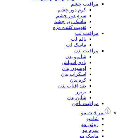
مراقبت چشم
کرم دور چشم
سرم دور چشم
ماسک زیر چشم
تقویت کننده مژه
مراقبت لب
بالم لب
ماسک لب
مراقبت بدن
شامپو بدن
بادی اسپلش
لوسیون بدن
اسکراپ بدن
کره بدن
ضد آفتاب بدن
برنزر
شاین بدن
مراقبت ناخن
مراقبت مو
شامپو
روغن مو
سرم مو
ماسک مو