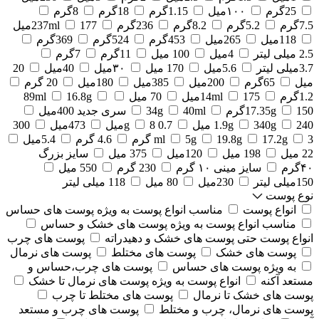
25گرم
۱۰۰میل
1.15گرم
18گرم
8گرم
7.5گرم
5.2گرم
8.2گرم
236گرم
177میل
237ml
118میل
265میل
453گرم
524گرم
369گرم
2.5 میلی لیتر
4میل
100 میل
11گرم
7گرم
3.7میلی لیتر
5.6میل
170 میل
۳۰میل
40میل
20
میل
65گرم
200میل
385میل
180میل
20 گرم
1.2گرم
175میل
14ml
70 میل
16.8g
89ml
150گرم
17.35g
40ml
34g
سری جدید 400میل
240 میل
340g
1.9g
0.7 g
8میل
473میل
300
3 گرم
17.2g
19.8g
5g
ml
4.6 گرم
5.4میل
22 میل
198 میل
120میل
375 میل
سایز بزرگ
۴۰گرم
سایز مینی ۱۰ گرم
230 گرم
550 میل
150میلی لیتر
230میل
80 میل
118 میلی لیتر
نوع پوست
انواع پوست
مناسب انواع پوست به ویژه پوست های حساس
مناسب انواع پوست به ویژه پوست های خشک و حساس
انواع پوست حتی پوست های خشک و دهیدراته
پوست های چرب
پوست های خشک
پوست های مختلط
پوست های نرمال
به ویژه پوست های حساس
پوست های چرب،حساس و
مستعد آکنه
انواع پوست به ویژه پوست های نرمال تا خشک
پوست های خشک تا نرمال
پوست های مختلط تا چرب
پوست های نرمال، چرب و مختلط
پوست های چرب و مستعد