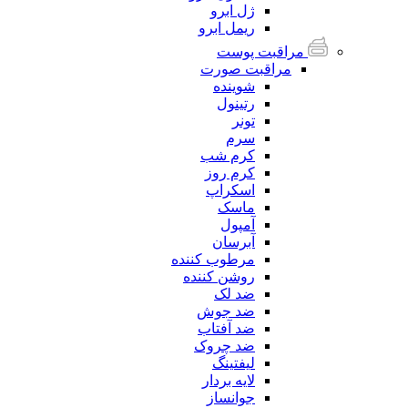
ژل ابرو
ریمل ابرو
مراقبت پوست
مراقبت صورت
شوینده
رتینول
تونر
سرم
کرم شب
کرم روز
اسکراپ
ماسک
آمپول
آبرسان
مرطوب کننده
روشن کننده
ضد لک
ضد جوش
ضد آفتاب
ضد چروک
لیفتینگ
لایه بردار
جوانساز