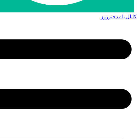
کانال بله دخترروز