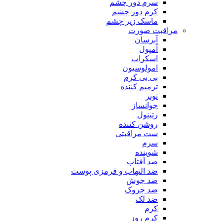
سرم دور چشم
کرم دور چشم
ماسک زیر چشم
مراقبت صورت
آبرسان
آمپول
اسکراپ
امولوسیون
بی بی کرم
ترمیم کننده
تونر
جوانساز
رتینول
روشن کننده
ست مراقبتی
سرم
شوینده
ضد آفتاب
ضد التهاب و قرمزی پوست
‌ضد جوش
ضد چروک
ضد لک
کرم
کرم روز