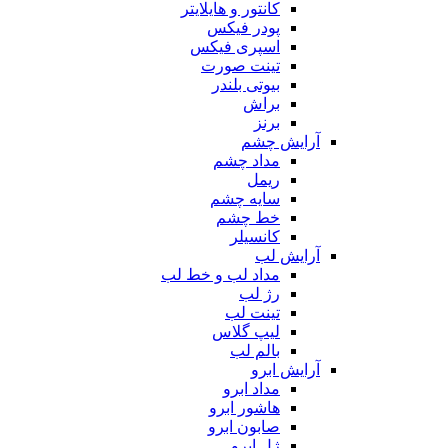
کانتور و هایلایتر
پودر فیکس
اسپری فیکس
تینت صورت
بیوتی بلندر
براش
برنز
آرایش چشم
مداد چشم
ریمل
سایه چشم
خط چشم
کانسیلر
آرایش لب
مداد لب و خط لب
رژ لب
تینت لب
لیپ گلاس
بالم لب
آرایش ابرو
مداد ابرو
هاشور ابرو
صابون ابرو
ژل ابرو