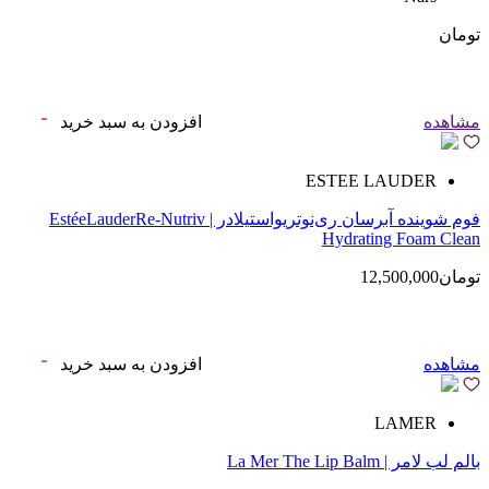
تومان
مشاهده
افزودن به سبد خرید
ESTEE LAUDER
فوم شوینده آبرسان ری‌نوتریواستیلادر | EstéeLauderRe-Nutriv
Hydrating Foam Clean
تومان12,500,000
مشاهده
افزودن به سبد خرید
LAMER
بالم لب لامر | La Mer The Lip Balm