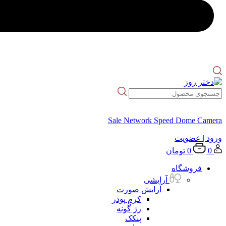
Sale Network Speed Dome Camera
ورود
| عضویت
0
0
تومان
فروشگاه
آرایشی
آرایش صورت
کرم پودر
رژ گونه
پنکک