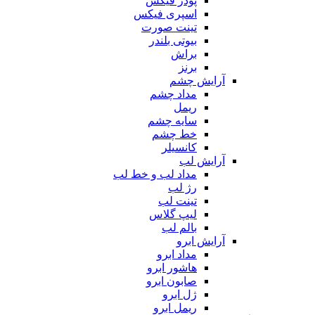
پودر فیکس
اسپری فیکس
تینت صورت
بیوتی بلندر
براش
برنز
آرایش چشم
مداد چشم
ریمل
سایه چشم
خط چشم
کانسیلر
آرایش لب
مداد لب و خط لب
رژ لب
تینت لب
لیپ گلاس
بالم لب
آرایش ابرو
مداد ابرو
هاشور ابرو
صابون ابرو
ژل ابرو
ریمل ابرو