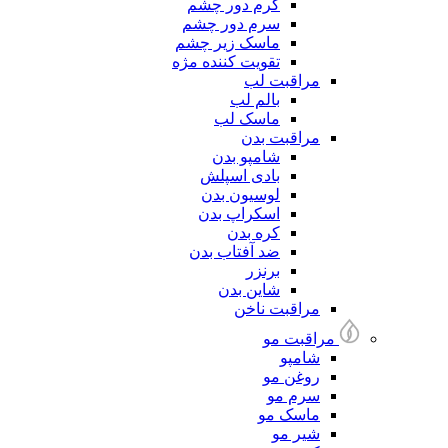
کرم دور چشم
سرم دور چشم
ماسک زیر چشم
تقویت کننده مژه
مراقبت لب
بالم لب
ماسک لب
مراقبت بدن
شامپو بدن
بادی اسپلش
لوسیون بدن
اسکراپ بدن
کره بدن
ضد آفتاب بدن
برنزر
شاین بدن
مراقبت ناخن
مراقبت مو
شامپو
روغن مو
سرم مو
ماسک مو
شیر مو