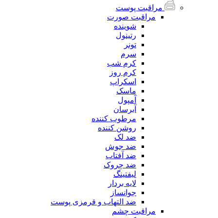
مراقبت پوست
مراقبت صورت
شوینده
رتینول
تونر
سرم
کرم شب
کرم روز
اسکراپ
ماسک
آمپول
آبرسان
مرطوب کننده
روشن کننده
ضد لک
ضد جوش
ضد آفتاب
ضد چروک
لیفتینگ
لایه بردار
جوانساز
ضد التهاب و قرمزی پوست
مراقبت چشم