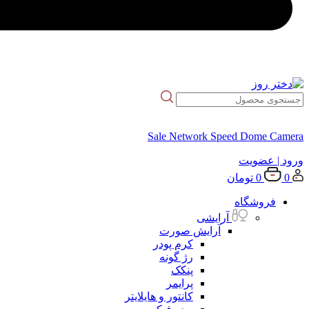
Sale Network Speed Dome Camera
ورود
| عضویت
0
0
تومان
فروشگاه
آرایشی
آرایش صورت
کرم پودر
رژ گونه
پنکک
پرایمر
کانتور و هایلایتر