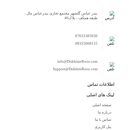
بندر عباس گلشهر مجتمع تجاری بندرعباس مال ،
طبقه همکف ، پلاک46
07633385936
09355068155
info@DokhtareRooz.com
Support@DokhtreRooz.com
اطلاعات تماس
لینک های اصلی
صفحه اصلی
درباره ما
تماس با ما
پنل کاربری