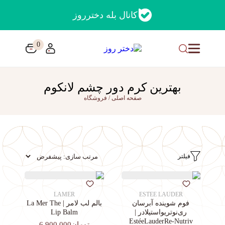
کانال بله دخترروز
0
بهترین کرم دور چشم لانکوم
صفحه اصلی
/
فروشگاه
فیلتر
LAMER
ESTEE LAUDER
فوم شوینده آبرسان
بالم لب لامر | La Mer The
ری‌نوتریواستیلادر |
Lip Balm
EstéeLauderRe-Nutriv
تومان6,900,000