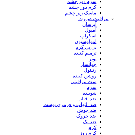
سرم دور چشم
کرم دور چشم
ماسک زیر چشم
مراقبت صورت
آبرسان
آمپول
اسکراپ
امولوسیون
بی بی کرم
ترمیم کننده
تونر
جوانساز
رتینول
روشن کننده
ست مراقبتی
سرم
شوینده
ضد آفتاب
ضد التهاب و قرمزی پوست
‌ضد جوش
ضد چروک
ضد لک
کرم
کرم روز