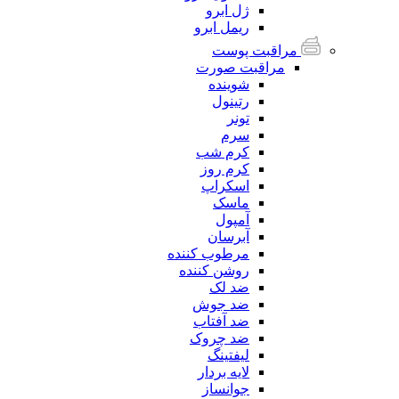
ژل ابرو
ریمل ابرو
مراقبت پوست
مراقبت صورت
شوینده
رتینول
تونر
سرم
کرم شب
کرم روز
اسکراپ
ماسک
آمپول
آبرسان
مرطوب کننده
روشن کننده
ضد لک
ضد جوش
ضد آفتاب
ضد چروک
لیفتینگ
لایه بردار
جوانساز