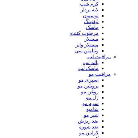
کرم شب
لایه بردار
لوسیون
لیفتینگ
ماسک
مرطوب کننده
میسلار
میسلار واتر
ویتامین سی
مراقبت لب
بالم لب
ماسک لب
مراقبت مو
اسپری مو
پروتئین مو
روغن مو
ژل مو
سرم مو
شامپو
شیر مو
ضد ریزش
ضد شوره
کراتین مو