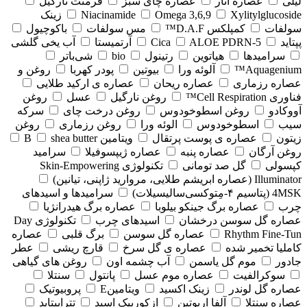
لیلی
عصاره انار
عصاره چای سبز
فرمنت نارگیل
Xylitylglucoside
Omega 3,6,9
Niacinamide
زینک
سولفات
کمپلکس D.A.F™
مس سولفات
باکوچیول
پپتاید
5-Cica
ALOE PDRN
آرتمیستا
آب یخی گلشی
سرامیدها
هیاتوین
رتینول
bio
شی‌باتر
Aquagenium™
آلوئه ورا
بیوتین
پودر کهربا
روغن و
عصاره رزماری
عصاره ریحان
عصاره ی ارکید طلایی
فناوری Cell Respiration™
روغن نارگیل
عسل
روغن
آووکادو
روغن اسطوخودوس
روغن درخت چای
سرکه
سیب
اسطوخودوس
الوئه ورا
روغن رزماری
روغن
زیتون
عصاره ی پوست پرتقال
ویتامین B
shea butter
روغن آرگان
عصاره پنبه
عصاره ژیپسوفیلا
سرامید
کپسولی
گل صد تومانی
تکنولوژی Skin-Empowering
Illuminator (عصاره ابریشم طلایی، مروارید ژاپنی، تیانین)
4MSK (پتاسیم ۴‑مِتوکسی‌سالیسیلات)
سرامیدها و اسیدهای
چرب
عصاره برگ جینکو بیلوبا
عصاره برگ هیدرانژیا
عصاره گل سوسن درخشان
اسیدهای چرب
تکنولوژی Day
Rhythm Fine‑Tun
عصاره گل سوسن
برگ قلبی
عصاره
کاملیا تخمیر شده
عصاره ی گل سرخ
قارچ ریشی
عطر
جادور
موم گل یاسمن
آب چشمه اون
روغن های گیاهی
سوکرالفیت
عصاره موم عسل
پانتول
سنتلا
عصاره گل لوندر
زینک اکسید
ویتامینE
پروبیوتیک
عصاره سنتلا
آلفا اربوتین
ازکوربیک اسید
تتراپپتاید