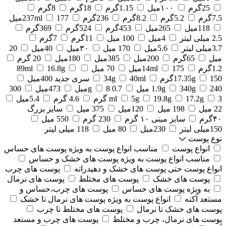
25گرم
۱۰۰میل
1.15گرم
18گرم
8گرم
7.5گرم
5.2گرم
8.2گرم
236گرم
177میل
237ml
118میل
265میل
453گرم
524گرم
369گرم
2.5 میلی لیتر
4میل
100 میل
11گرم
7گرم
3.7میلی لیتر
5.6میل
170 میل
۳۰میل
40میل
20
میل
65گرم
200میل
385میل
180میل
20 گرم
1.2گرم
175میل
14ml
70 میل
16.8g
89ml
150گرم
17.35g
40ml
34g
سری جدید 400میل
240 میل
340g
1.9g
0.7 g
8میل
473میل
300
3 گرم
17.2g
19.8g
5g
ml
4.6 گرم
5.4میل
22 میل
198 میل
120میل
375 میل
سایز بزرگ
۴۰گرم
سایز مینی ۱۰ گرم
230 گرم
550 میل
150میلی لیتر
230میل
80 میل
118 میلی لیتر
نوع پوست
انواع پوست
مناسب انواع پوست به ویژه پوست های حساس
مناسب انواع پوست به ویژه پوست های خشک و حساس
انواع پوست حتی پوست های خشک و دهیدراته
پوست های چرب
پوست های خشک
پوست های مختلط
پوست های نرمال
به ویژه پوست های حساس
پوست های چرب،حساس و
مستعد آکنه
انواع پوست به ویژه پوست های نرمال تا خشک
پوست های خشک تا نرمال
پوست های مختلط تا چرب
پوست های نرمال، چرب و مختلط
پوست های چرب و مستعد