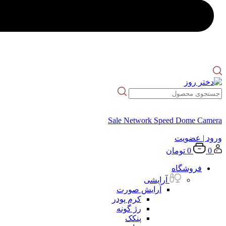
Sale Network Speed Dome Camera
ورود
| عضویت
0
0
تومان
فروشگاه
آرایشی
آرایش صورت
کرم پودر
رژ گونه
پنکک