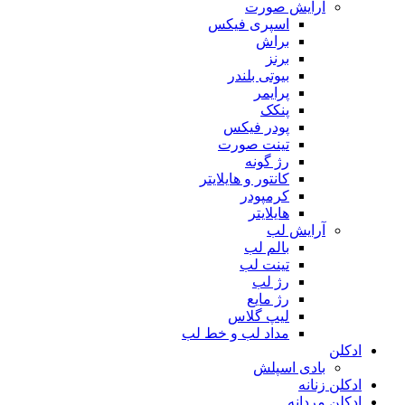
آرایش صورت
اسپری فیکس
براش
برنز
بیوتی بلندر
پرایمر
پنکک
پودر فیکس
تینت صورت
رژ گونه
کانتور و هایلایتر
کرمپودر
هایلایتر
آرایش لب
بالم لب
تینت لب
رژ لب
رژ مایع
لیپ گلاس
مداد لب و خط لب
ادکلن
بادی اسپلش
ادکلن زنانه
ادکلن مردانه