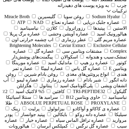
چرب
به ویژه پوست های دهیدراته
ترکیبات
Sodium Hyalur
روغن سویا
گلیسیرین
Miracle Broth
عصاره جلبک دریایی
عصاره نعناع
NAD
ATP
الاستین
پپتیدها
رزوراترول
کلاژن
⁠نیاسینامید
هیالورونیک اسید
عصاره آویشن وحشی
عصاره برگ پریلا
عصاره مریم گلی
عطر رزماری
اب چشمه حرارتی اون
Brightening Molecules
Caviar Extract
Exclusive Cellular
Complex
مشتقات ویتامین سی
عصاره گل
عصاره
تمشک،سیب و هندوانه
اسکوالان
پیگمنت‌های پوشش‌دار
کوتور
عصاره رز هیپ
ماندلیک اسید
عصاره مورینگا
ویتامین E
عصاره گل یاس
عصاره لیمِتّا
عصاره تمر
هندی
انواع پروتئین‌های مغذی
روغن بادام شیرین
روغن
دانه انگور
شیر بادام
عصاره رزماری
عصاره لیمو
آب
اتشفان ویشی
پلی‌گلوتامیک اسید
پنتانول
هگزایلن
گلیکول
TRI-PEPTIDE32
کافئین
5% لاکتیک اسید
2٪
نیاسینامید
حاوی ویتامین B12
سرامید ها
سنتلا اسیاتیکا
PROXYLANE
ABSOLUE PERPETUAL ROSE
طلا
عصاره ی کاکائو و آواکادو
بیزابولول
پرلیت
زینک
سیلیکا
عصاره دانه روکو
بایکالین
پپتید جوانساز
پودر
مروارید
عصاره ترافل الماس سیاه
عصاره خیار
عصاره
سیب
عصاره گل نرگس
کمپلکس آبرسان
هیالورونات