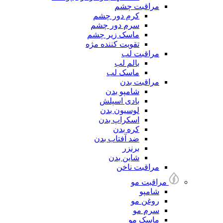
مراقبت چشم
کرم دور چشم
سرم دور چشم
ماسک زیر چشم
تقویت کننده مژه
مراقبت لب
بالم لب
ماسک لب
مراقبت بدن
شامپو بدن
بادی اسپلش
لوسیون بدن
اسکراپ بدن
کره بدن
ضد آفتاب بدن
برنزر
شاین بدن
مراقبت ناخن
مراقبت مو
شامپو
روغن مو
سرم مو
ماسک مو