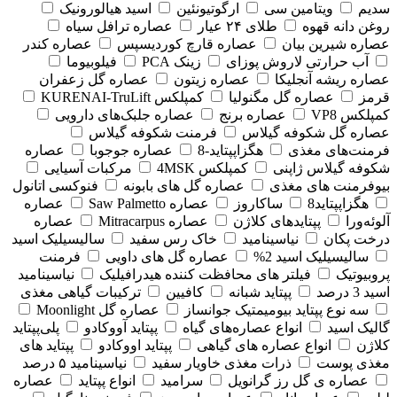
سدیم
ویتامین سی
ارگوتیونئین
اسید هیالورونیک
روغن دانه قهوه
طلای ۲۴ عیار
عصاره ترافل سیاه
عصاره شیرین بیان
عصاره قارچ کوردیسپس
عصاره کندر
آب حرارتی لاروش پوزای
زینک PCA
فیلوبیوما
عصاره ریشه آنجلیکا
عصاره زیتون
عصاره گل زعفران
قرمز
عصاره گل مگنولیا
کمپلکس KURENAI-TruLift
کمپلکس VP8
عصاره برنج
عصاره جلبک‌های دارویی
عصاره گل شکوفه گیلاس
فرمنت شکوفه گیلاس
فرمنت‌های مغذی
هگزاپپتاید-8
عصاره جوجوبا
عصاره
شکوفه گیلاس ژاپنی
کمپلکس 4MSK
مرکبات آسیایی
بیوفرمنت های مغذی
عصاره گل های بابونه
فنوکسی اتانول
هگزاپپتاید8
ساکاروز
عصاره Saw Palmetto
عصاره
آلوئه‌ورا
پپتایدهای کلاژن
عصاره Mitracarpus
عصاره
درخت پکان
نیاسینامید
خاک رس سفید
سالیسیلیک اسید
سالیسیلیک اسید 2%
عصاره گل های داویی
فرمنت
پروبیوتیک
فیلتر های محافظت کننده هیدرافیلیک
نیاسینامید
اسید 3 درصد
پپتاید شبانه
کافیین
ترکیبات گیاهی مغذی
سه نوع پپتاید بیومیمتیک جوانساز
عصاره گل Moonlight
گالیک اسید
انواع عصاره‌های گیاه
پپتاید آووکادو
پلی‌پپتاید
کلاژن
انواع عصاره های گیاهی
پپتاید اووکادو
پپتاید های
مغذی پوست
ذرات مغذی خاویار سفید
نیاسینامید ۵ درصد
عصاره ی گل رز گرانویل
سرامید
انواع پپتاید
عصاره