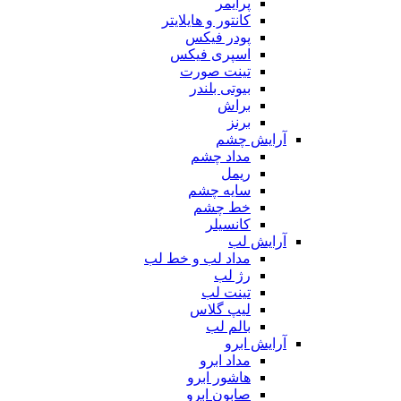
پرایمر
کانتور و هایلایتر
پودر فیکس
اسپری فیکس
تینت صورت
بیوتی بلندر
براش
برنز
آرایش چشم
مداد چشم
ریمل
سایه چشم
خط چشم
کانسیلر
آرایش لب
مداد لب و خط لب
رژ لب
تینت لب
لیپ گلاس
بالم لب
آرایش ابرو
مداد ابرو
هاشور ابرو
صابون ابرو