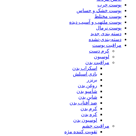
پوست چرب
پوست خشک و حساس
پوست مختلط
پوست ملتهب و آسیب دیده
پوست نرمال
دسته بندی جدید
دسته-بندی-نشده
مراقبت پوست
کرم دست
لوسیون
مراقبت بدن
اسکراپ بدن
بادی اسپلش
برنزر
روغن بدن
شامپو بدن
شاین بدن
ضد آفتاب بدن
کرم بدن
کره بدن
لوسیون بدن
مراقبت چشم
تقویت کننده مژه