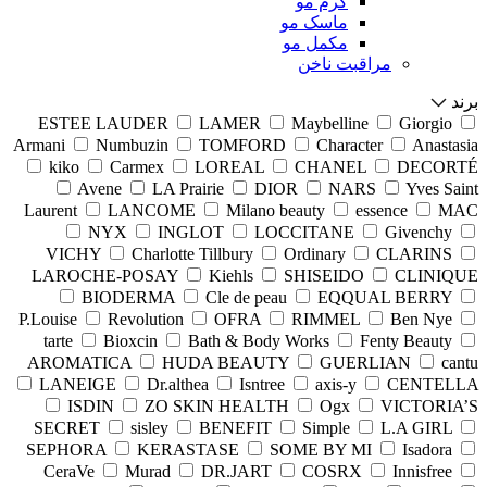
کرم مو
ماسک مو
مکمل مو
مراقبت ناخن
برند
ESTEE LAUDER
LAMER
Maybelline
Giorgio
Armani
Numbuzin
TOMFORD
Character
Anastasia
kiko
Carmex
LOREAL
CHANEL
DECORTÉ
Avene
LA Prairie
DIOR
NARS
Yves Saint
Laurent
LANCOME
Milano beauty
essence
MAC
NYX
INGLOT
LOCCITANE
Givenchy
VICHY
Charlotte Tillbury
Ordinary
CLARINS
LAROCHE-POSAY
Kiehls
SHISEIDO
CLINIQUE
BIODERMA
Cle de peau
EQQUAL BERRY
P.Louise
Revolution
OFRA
RIMMEL
Ben Nye
tarte
Bioxcin
Bath & Body Works
Fenty Beauty
AROMATICA
HUDA BEAUTY
GUERLIAN
cantu
LANEIGE
Dr.althea
Isntree
axis-y
CENTELLA
ISDIN
ZO SKIN HEALTH
Ogx
VICTORIA’S
SECRET
sisley
BENEFIT
Simple
L.A GIRL
SEPHORA
KERASTASE
SOME BY MI
Isadora
CeraVe
Murad
DR.JART
COSRX
Innisfree