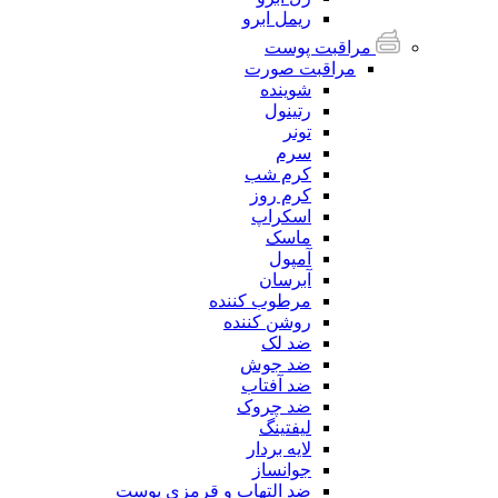
ریمل ابرو
مراقبت پوست
مراقبت صورت
شوینده
رتینول
تونر
سرم
کرم شب
کرم روز
اسکراپ
ماسک
آمپول
آبرسان
مرطوب کننده
روشن کننده
ضد لک
ضد جوش
ضد آفتاب
ضد چروک
لیفتینگ
لایه بردار
جوانساز
ضد التهاب و قرمزی پوست