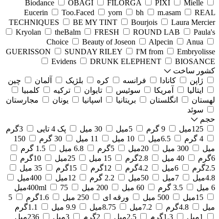
Biodance
OBAGI
FILORGA
PIXI
Mielle
Eucerin
Too.Faced
yorn
bh
m.asam
REAL
TECHNIQUES
BE MY TINT
Bourjois
Laura Mercier
Kryolan
theBalm
FRESH
ROUND LAB
Paula's
Choice
Beauty of Joseon
Alpecin
Anua
GUERISSON
SUNDAY RILEY
I'M from
Embryolisse
Evidens
DRUNK ELEPHENT
BIOSANCE
کشور ساخت
ژاپن
کانادا
فرانسه
کره
بلژیک
آلمان
چین
ایتالیا
آمریکا
سوئیس
تایوان
ترکیه
کلمبیا
لهستان
انگلستان
بریتانیا
اسپانیا
یونان
مجارستان
سوئد
حجم
125میل
9 گرم
5میل
30 میل
پک 4 تایی
3گرم
4 گرم
6.5میل
10 میل
11 میل
30 گرم
150
میل
300 میل
20میل
5گرم
6.8 میل
1.5 گرم
6گرم
40 میل
2.8گرم
15 میل
25میل
10گرم
2.5گرم
6میل
4.2گرم
12گرم
15گرم
35 میل
4.8میل
7میل
50میل
2.2 گرم
12میل
400میل
6 میل
3.5 گرم
60 میل
200 میل
75میل
400ml
15میل
500 میل
ورقه ای
250 میل
1.6گرم
5
میل
4.8گرم
7.2میل
8.75میل
9.9 میل
1.1گرم
1میل
1.3گرم
2.5میل
2گرم
3میل
236میل