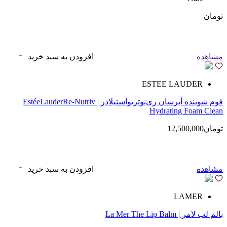
تومان
مشاهده
افزودن به سبد خرید
ESTEE LAUDER
فوم شوینده آبرسان ری‌نوتریواستیلادر | EstéeLauderRe-Nutriv
Hydrating Foam Clean
تومان12,500,000
مشاهده
افزودن به سبد خرید
LAMER
بالم لب لامر | La Mer The Lip Balm