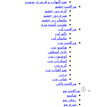
ضد التهاب و قرمزی پوست
مراقبت چشم
کرم دور چشم
سرم دور چشم
ماسک زیر چشم
تقویت کننده مژه
مراقبت لب
بالم لب
ماسک لب
مراقبت بدن
شامپو بدن
بادی اسپلش
لوسیون بدن
اسکراپ بدن
کره بدن
ضد آفتاب بدن
برنزر
شاین بدن
مراقبت ناخن
مراقبت مو
شامپو
روغن مو
سرم مو