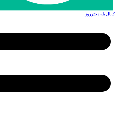
کانال بله دخترروز