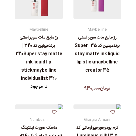
Maybelline
Maybelline
رژ مایع مات سوپر استی‌
رژ مایع مات سوپر استی‌
برندمیبلین کد 35 | Super
برندمیبلین کد 320 |
stay matte ink liquid
320Super stay matte
lip stickmaybelline
ink liquid lip
creator 35
stickmaybelline
individualist 320
نا موجود
تومان930,000
Numbuzin
Giorgio Armani
کرم پودرجورجیوآرمانی کد
ماسک صورت لیفتینگ
3.5 | Luminous silk
نامبوزین شماه 9 پک 4 تایی