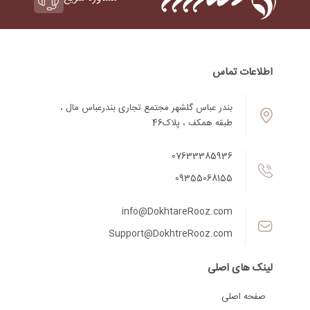
اطلاعات تماس
بندر عباس گلشهر مجتمع تجاری بندرعباس مال ،
طبقه همکف ، پلاک46
07633385936
09355068155
info@DokhtareRooz.com
Support@DokhtreRooz.com
لینک های اصلی
صفحه اصلی