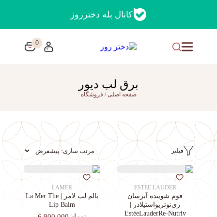
کانال بله دخترروز
0
برق لب دیور
صفحه اصلی
/
فروشگاه
فیلتر
LAMER
ESTEE LAUDER
فوم شوینده آبرسان
بالم لب لامر | La Mer The
ری‌نوتریواستیلادر |
Lip Balm
EstéeLauderRe-Nutriv
تومان6,900,000