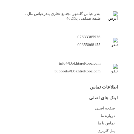
بندر عباس گلشهر مجتمع تجاری بندرعباس مال ،
طبقه همکف ، پلاک46
07633385936
09355068155
info@DokhtareRooz.com
Support@DokhtreRooz.com
اطلاعات تماس
لینک های اصلی
صفحه اصلی
درباره ما
تماس با ما
پنل کاربری