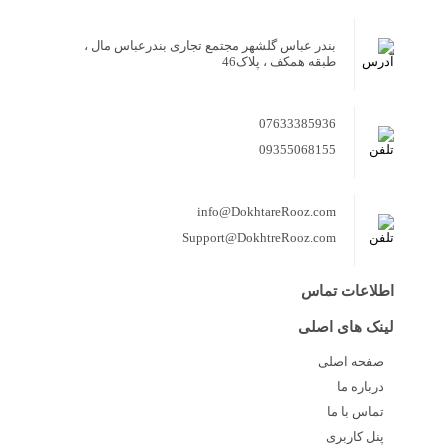
بندر عباس گلشهر مجتمع تجاری بندرعباس مال ،
طبقه همکف ، پلاک46
07633385936
09355068155
info@DokhtareRooz.com
Support@DokhtreRooz.com
اطلاعات تماس
لینک های اصلی
صفحه اصلی
درباره ما
تماس با ما
پنل کاربری