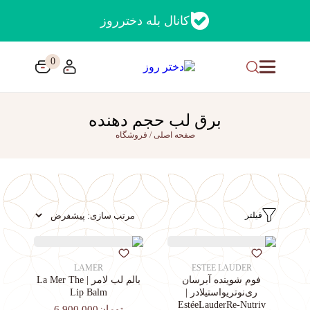
کانال بله دخترروز
0
برق لب حجم دهنده
صفحه اصلی
/
فروشگاه
فیلتر
LAMER
ESTEE LAUDER
فوم شوینده آبرسان
بالم لب لامر | La Mer The
ری‌نوتریواستیلادر |
Lip Balm
EstéeLauderRe-Nutriv
تومان6,900,000