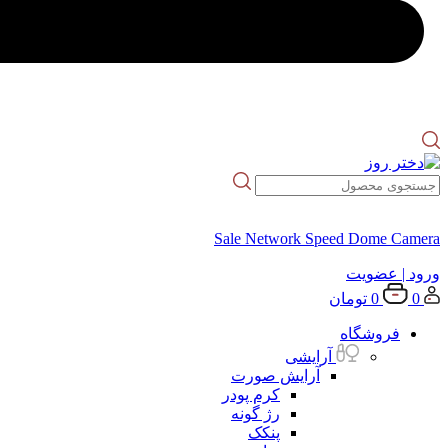
Sale Network Speed Dome Camera
ورود
| عضویت
0
0
تومان
فروشگاه
آرایشی
آرایش صورت
کرم پودر
رژ گونه
پنکک