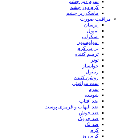
سرم دور چشم
کرم دور چشم
ماسک زیر چشم
مراقبت صورت
آبرسان
آمپول
اسکراپ
امولوسیون
بی بی کرم
ترمیم کننده
تونر
جوانساز
رتینول
روشن کننده
ست مراقبتی
سرم
شوینده
ضد آفتاب
ضد التهاب و قرمزی پوست
‌ضد جوش
ضد چروک
ضد لک
کرم
کرم روز