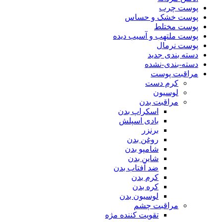
پوست چرب
پوست خشک و حساس
پوست مختلط
پوست ملتهب و آسیب دیده
پوست نرمال
دسته بندی جدید
دسته-بندی-نشده
مراقبت پوست
کرم دست
لوسیون
مراقبت بدن
اسکراپ بدن
بادی اسپلش
برنزر
روغن بدن
شامپو بدن
شاین بدن
ضد آفتاب بدن
کرم بدن
کره بدن
لوسیون بدن
مراقبت چشم
تقویت کننده مژه