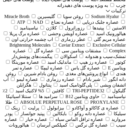
چرب
به ویژه پوست های دهیدراته
ترکیبات
Sodium Hyalur
روغن سویا
گلیسیرین
Miracle Broth
عصاره جلبک دریایی
عصاره نعناع
NAD
ATP
الاستین
پپتیدها
رزوراترول
کلاژن
⁠نیاسینامید
هیالورونیک اسید
عصاره آویشن وحشی
عصاره برگ پریلا
عصاره مریم گلی
عطر رزماری
اب چشمه حرارتی اون
Brightening Molecules
Caviar Extract
Exclusive Cellular
Complex
مشتقات ویتامین سی
عصاره گل
عصاره
تمشک،سیب و هندوانه
اسکوالان
پیگمنت‌های پوشش‌دار
کوتور
عصاره رز هیپ
ماندلیک اسید
عصاره مورینگا
ویتامین E
عصاره گل یاس
عصاره لیمِتّا
عصاره تمر
هندی
انواع پروتئین‌های مغذی
روغن بادام شیرین
روغن
دانه انگور
شیر بادام
عصاره رزماری
عصاره لیمو
آب
اتشفان ویشی
پلی‌گلوتامیک اسید
پنتانول
هگزایلن
گلیکول
TRI-PEPTIDE32
کافئین
5% لاکتیک اسید
2٪
نیاسینامید
حاوی ویتامین B12
سرامید ها
سنتلا اسیاتیکا
PROXYLANE
ABSOLUE PERPETUAL ROSE
طلا
عصاره ی کاکائو و آواکادو
بیزابولول
پرلیت
زینک
سیلیکا
عصاره دانه روکو
بایکالین
پپتید جوانساز
پودر
مروارید
عصاره ترافل الماس سیاه
عصاره خیار
عصاره
سیب
عصاره گل نرگس
کمپلکس آبرسان
هیالورونات