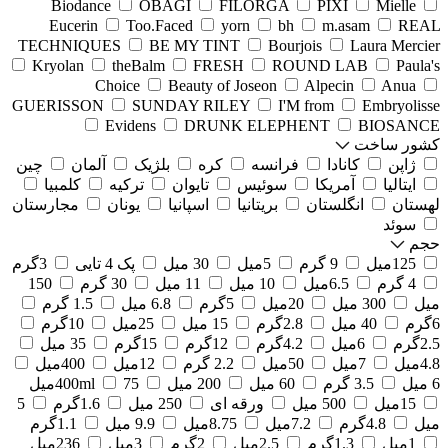
Biodance
OBAGI
FILORGA
PIXI
Mielle
Eucerin
Too.Faced
yorn
bh
m.asam
REAL
TECHNIQUES
BE MY TINT
Bourjois
Laura Mercier
Kryolan
theBalm
FRESH
ROUND LAB
Paula's
Choice
Beauty of Joseon
Alpecin
Anua
GUERISSON
SUNDAY RILEY
I'M from
Embryolisse
Evidens
DRUNK ELEPHENT
BIOSANCE
کشور ساخت
ژاپن
کانادا
فرانسه
کره
بلژیک
آلمان
چین
ایتالیا
آمریکا
سوئیس
تایوان
ترکیه
کلمبیا
لهستان
انگلستان
بریتانیا
اسپانیا
یونان
مجارستان
سوئد
حجم
125میل
9 گرم
5میل
30 میل
پک 4 تایی
3گرم
4 گرم
6.5میل
10 میل
11 میل
30 گرم
150
میل
300 میل
20میل
5گرم
6.8 میل
1.5 گرم
6گرم
40 میل
2.8گرم
15 میل
25میل
10گرم
2.5گرم
6میل
4.2گرم
12گرم
15گرم
35 میل
4.8میل
7میل
50میل
2.2 گرم
12میل
400میل
6 میل
3.5 گرم
60 میل
200 میل
75میل
400ml
15میل
500 میل
ورقه ای
250 میل
1.6گرم
5
میل
4.8گرم
7.2میل
8.75میل
9.9 میل
1.1گرم
1میل
1.3گرم
2.5میل
2گرم
3میل
236میل