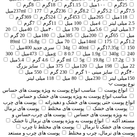
25گرم
۱۰۰میل
1.15گرم
18گرم
8گرم
7.5گرم
5.2گرم
8.2گرم
236گرم
177میل
237ml
118میل
265میل
453گرم
524گرم
369گرم
2.5 میلی لیتر
4میل
100 میل
11گرم
7گرم
3.7میلی لیتر
5.6میل
170 میل
۳۰میل
40میل
20
میل
65گرم
200میل
385میل
180میل
20 گرم
1.2گرم
175میل
14ml
70 میل
16.8g
89ml
150گرم
17.35g
40ml
34g
سری جدید 400میل
240 میل
340g
1.9g
0.7 g
8میل
473میل
300
3 گرم
17.2g
19.8g
5g
ml
4.6 گرم
5.4میل
22 میل
198 میل
120میل
375 میل
سایز بزرگ
۴۰گرم
سایز مینی ۱۰ گرم
230 گرم
550 میل
150میلی لیتر
230میل
80 میل
118 میلی لیتر
نوع پوست
انواع پوست
مناسب انواع پوست به ویژه پوست های حساس
مناسب انواع پوست به ویژه پوست های خشک و حساس
انواع پوست حتی پوست های خشک و دهیدراته
پوست های چرب
پوست های خشک
پوست های مختلط
پوست های نرمال
به ویژه پوست های حساس
پوست های چرب،حساس و
مستعد آکنه
انواع پوست به ویژه پوست های نرمال تا خشک
پوست های خشک تا نرمال
پوست های مختلط تا چرب
پوست های نرمال، چرب و مختلط
پوست های چرب و مستعد