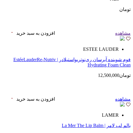
تومان
مشاهده
افزودن به سبد خرید
ESTEE LAUDER
فوم شوینده آبرسان ری‌نوتریواستیلادر | EstéeLauderRe-Nutriv
Hydrating Foam Clean
تومان12,500,000
مشاهده
افزودن به سبد خرید
LAMER
بالم لب لامر | La Mer The Lip Balm