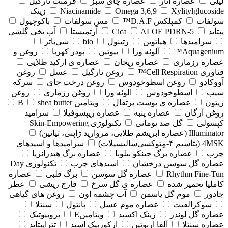
لیلی
عصاره انار
عصاره چای سبز
فرمنت نارگیل
Xylitylglucoside
Omega 3,6,9
Niacinamide
زینک
سولفات
کمپلکس D.A.F™
مس سولفات
باکوچیول
پپتاید
5-Cica
ALOE PDRN
آرتمیستا
آب یخی گلشی
سرامیدها
هیاتوین
رتینول
bio
شی‌باتر
Aquagenium™
آلوئه ورا
بیوتین
پودر کهربا
روغن و
عصاره رزماری
عصاره ریحان
عصاره ی ارکید طلایی
فناوری Cell Respiration™
روغن نارگیل
عسل
روغن
آووکادو
روغن اسطوخودوس
روغن درخت چای
سرکه
سیب
اسطوخودوس
الوئه ورا
روغن رزماری
روغن
زیتون
عصاره ی پوست پرتقال
ویتامین B
shea butter
روغن آرگان
عصاره پنبه
عصاره ژیپسوفیلا
سرامید
کپسولی
گل صد تومانی
تکنولوژی Skin-Empowering
Illuminator (عصاره ابریشم طلایی، مروارید ژاپنی، تیانین)
4MSK (پتاسیم ۴‑مِتوکسی‌سالیسیلات)
سرامیدها و اسیدهای
چرب
عصاره برگ جینکو بیلوبا
عصاره برگ هیدرانژیا
عصاره گل سوسن درخشان
اسیدهای چرب
تکنولوژی Day
Rhythm Fine‑Tun
عصاره گل سوسن
برگ قلبی
عصاره
کاملیا تخمیر شده
عصاره ی گل سرخ
قارچ ریشی
عطر
جادور
موم گل یاسمن
آب چشمه اون
روغن های گیاهی
سوکرالفیت
عصاره موم عسل
پانتول
سنتلا
عصاره گل لوندر
زینک اکسید
ویتامینE
پروبیوتیک
عصاره سنتلا
آلفا اربوتین
ازکوربیک اسید
تتراپپتاید