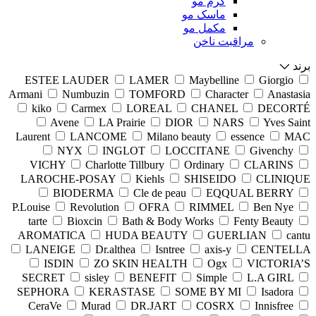
کرم مو
ماسک مو
مکمل مو
مراقبت ناخن
برند
ESTEE LAUDER
LAMER
Maybelline
Giorgio
Armani
Numbuzin
TOMFORD
Character
Anastasia
kiko
Carmex
LOREAL
CHANEL
DECORTÉ
Avene
LA Prairie
DIOR
NARS
Yves Saint
Laurent
LANCOME
Milano beauty
essence
MAC
NYX
INGLOT
LOCCITANE
Givenchy
VICHY
Charlotte Tillbury
Ordinary
CLARINS
LAROCHE-POSAY
Kiehls
SHISEIDO
CLINIQUE
BIODERMA
Cle de peau
EQQUAL BERRY
P.Louise
Revolution
OFRA
RIMMEL
Ben Nye
tarte
Bioxcin
Bath & Body Works
Fenty Beauty
AROMATICA
HUDA BEAUTY
GUERLIAN
cantu
LANEIGE
Dr.althea
Isntree
axis-y
CENTELLA
ISDIN
ZO SKIN HEALTH
Ogx
VICTORIA’S
SECRET
sisley
BENEFIT
Simple
L.A GIRL
SEPHORA
KERASTASE
SOME BY MI
Isadora
CeraVe
Murad
DR.JART
COSRX
Innisfree