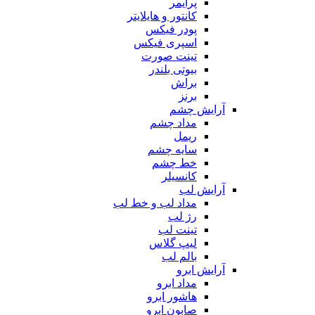
پرایمر
کانتور و هایلایتر
پودر فیکس
اسپری فیکس
تینت صورت
بیوتی بلندر
براش
برنز
آرایش چشم
مداد چشم
ریمل
سایه چشم
خط چشم
کانسیلر
آرایش لب
مداد لب و خط لب
رژ لب
تینت لب
لیپ گلاس
بالم لب
آرایش ابرو
مداد ابرو
هاشور ابرو
صابون ابرو