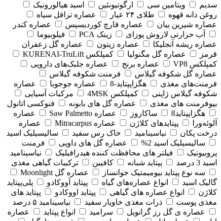
سدیم
ویتامین سی
ارگوتیونئین
اسید هیالورونیک
روغن دانه قهوه
طلای ۲۴ عیار
عصاره ترافل سیاه
عصاره شیرین بیان
عصاره قارچ کوردیسپس
عصاره کندر
آب حرارتی لاروش پوزای
زینک PCA
فیلوبیوما
عصاره ریشه آنجلیکا
عصاره زیتون
عصاره گل زعفران
قرمز
عصاره گل مگنولیا
کمپلکس KURENAI-TruLift
کمپلکس VP8
عصاره برنج
عصاره جلبک‌های دارویی
عصاره گل شکوفه گیلاس
فرمنت شکوفه گیلاس
فرمنت‌های مغذی
هگزاپپتاید-8
عصاره جوجوبا
عصاره
شکوفه گیلاس ژاپنی
کمپلکس 4MSK
مرکبات آسیایی
بیوفرمنت های مغذی
عصاره گل های بابونه
فنوکسی اتانول
هگزاپپتاید8
ساکاروز
عصاره Saw Palmetto
عصاره
آلوئه‌ورا
پپتایدهای کلاژن
عصاره Mitracarpus
عصاره
درخت پکان
نیاسینامید
خاک رس سفید
سالیسیلیک اسید
سالیسیلیک اسید 2%
عصاره گل های داویی
فرمنت
پروبیوتیک
فیلتر های محافظت کننده هیدرافیلیک
نیاسینامید
اسید 3 درصد
پپتاید شبانه
کافیین
ترکیبات گیاهی مغذی
سه نوع پپتاید بیومیمتیک جوانساز
عصاره گل Moonlight
گالیک اسید
انواع عصاره‌های گیاه
پپتاید آووکادو
پلی‌پپتاید
کلاژن
انواع عصاره های گیاهی
پپتاید اووکادو
پپتاید های
مغذی پوست
ذرات مغذی خاویار سفید
نیاسینامید ۵ درصد
عصاره ی گل رز گرانویل
سرامید
انواع پپتاید
عصاره