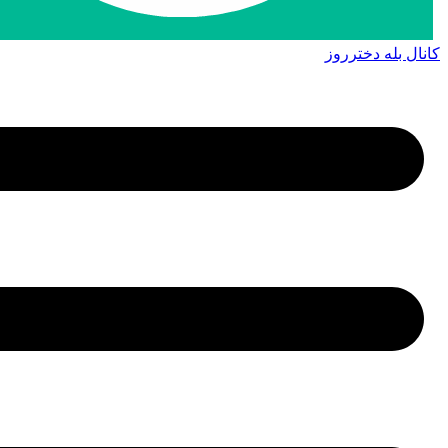
کانال بله دخترروز