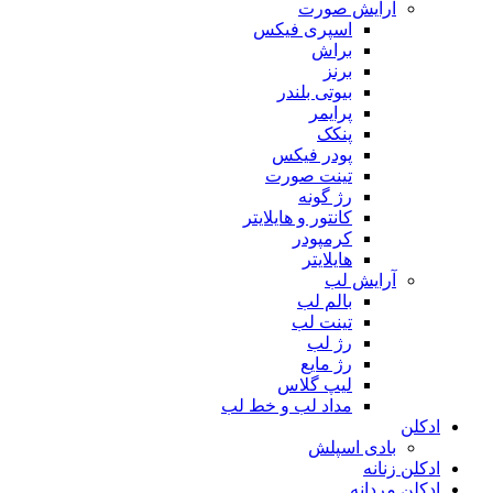
آرایش صورت
اسپری فیکس
براش
برنز
بیوتی بلندر
پرایمر
پنکک
پودر فیکس
تینت صورت
رژ گونه
کانتور و هایلایتر
کرمپودر
هایلایتر
آرایش لب
بالم لب
تینت لب
رژ لب
رژ مایع
لیپ گلاس
مداد لب و خط لب
ادکلن
بادی اسپلش
ادکلن زنانه
ادکلن مردانه