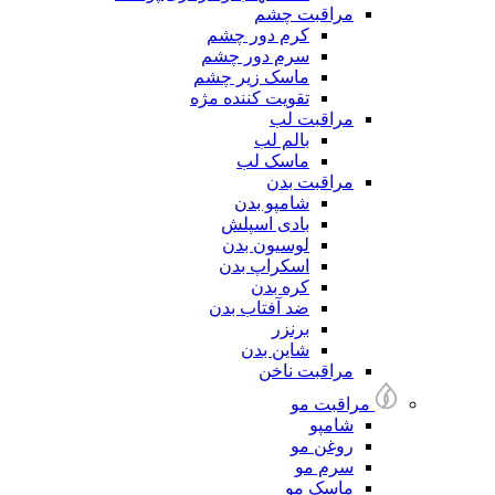
مراقبت چشم
کرم دور چشم
سرم دور چشم
ماسک زیر چشم
تقویت کننده مژه
مراقبت لب
بالم لب
ماسک لب
مراقبت بدن
شامپو بدن
بادی اسپلش
لوسیون بدن
اسکراپ بدن
کره بدن
ضد آفتاب بدن
برنزر
شاین بدن
مراقبت ناخن
مراقبت مو
شامپو
روغن مو
سرم مو
ماسک مو