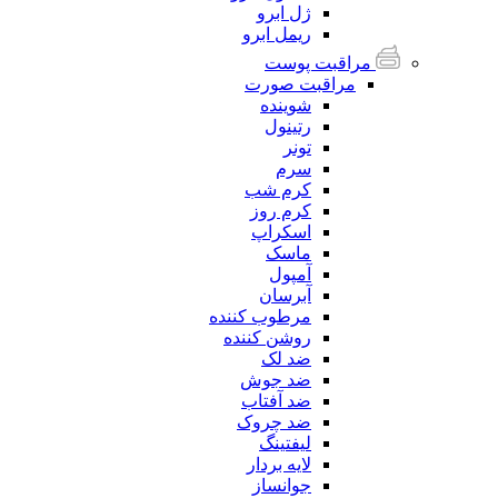
ژل ابرو
ریمل ابرو
مراقبت پوست
مراقبت صورت
شوینده
رتینول
تونر
سرم
کرم شب
کرم روز
اسکراپ
ماسک
آمپول
آبرسان
مرطوب کننده
روشن کننده
ضد لک
ضد جوش
ضد آفتاب
ضد چروک
لیفتینگ
لایه بردار
جوانساز