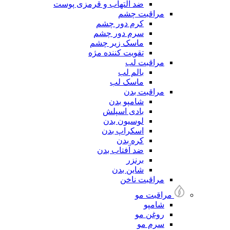
ضد التهاب و قرمزی پوست
مراقبت چشم
کرم دور چشم
سرم دور چشم
ماسک زیر چشم
تقویت کننده مژه
مراقبت لب
بالم لب
ماسک لب
مراقبت بدن
شامپو بدن
بادی اسپلش
لوسیون بدن
اسکراپ بدن
کره بدن
ضد آفتاب بدن
برنزر
شاین بدن
مراقبت ناخن
مراقبت مو
شامپو
روغن مو
سرم مو