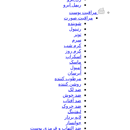
ریمل ابرو
مراقبت پوست
مراقبت صورت
شوینده
رتینول
تونر
سرم
کرم شب
کرم روز
اسکراپ
ماسک
آمپول
آبرسان
مرطوب کننده
روشن کننده
ضد لک
ضد جوش
ضد آفتاب
ضد چروک
لیفتینگ
لایه بردار
جوانساز
ضد التهاب و قرمزی پوست