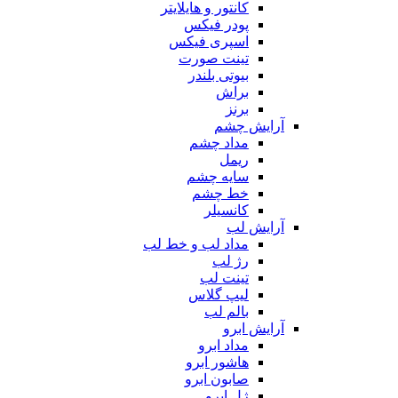
کانتور و هایلایتر
پودر فیکس
اسپری فیکس
تینت صورت
بیوتی بلندر
براش
برنز
آرایش چشم
مداد چشم
ریمل
سایه چشم
خط چشم
کانسیلر
آرایش لب
مداد لب و خط لب
رژ لب
تینت لب
لیپ گلاس
بالم لب
آرایش ابرو
مداد ابرو
هاشور ابرو
صابون ابرو
ژل ابرو