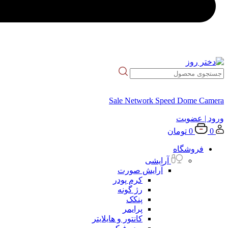
Sale Network Speed Dome Camera
ورود
| عضویت
0
0
تومان
فروشگاه
آرایشی
آرایش صورت
کرم پودر
رژ گونه
پنکک
پرایمر
کانتور و هایلایتر