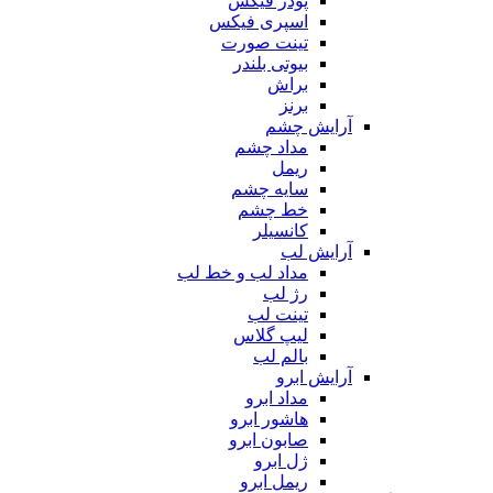
پودر فیکس
اسپری فیکس
تینت صورت
بیوتی بلندر
براش
برنز
آرایش چشم
مداد چشم
ریمل
سایه چشم
خط چشم
کانسیلر
آرایش لب
مداد لب و خط لب
رژ لب
تینت لب
لیپ گلاس
بالم لب
آرایش ابرو
مداد ابرو
هاشور ابرو
صابون ابرو
ژل ابرو
ریمل ابرو