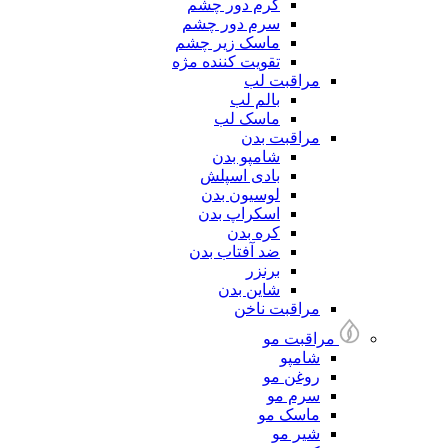
کرم دور چشم
سرم دور چشم
ماسک زیر چشم
تقویت کننده مژه
مراقبت لب
بالم لب
ماسک لب
مراقبت بدن
شامپو بدن
بادی اسپلش
لوسیون بدن
اسکراپ بدن
کره بدن
ضد آفتاب بدن
برنزر
شاین بدن
مراقبت ناخن
مراقبت مو
شامپو
روغن مو
سرم مو
ماسک مو
شیر مو