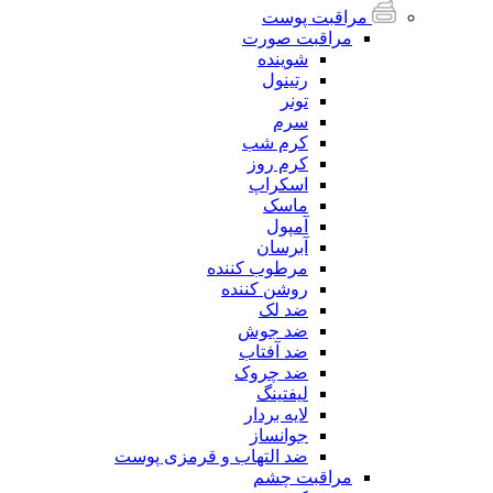
مراقبت پوست
مراقبت صورت
شوینده
رتینول
تونر
سرم
کرم شب
کرم روز
اسکراپ
ماسک
آمپول
آبرسان
مرطوب کننده
روشن کننده
ضد لک
ضد جوش
ضد آفتاب
ضد چروک
لیفتینگ
لایه بردار
جوانساز
ضد التهاب و قرمزی پوست
مراقبت چشم