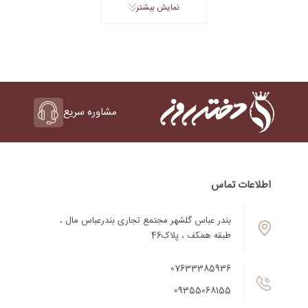
نمایش بیشتر
مشاوره سریع
اطلاعات تماس
بندر عباس گلشهر مجتمع تجاری بندرعباس مال ،
طبقه همکف ، پلاک46
07633385936
09355068155