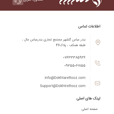
اطلاعات تماس
بندر عباس گلشهر مجتمع تجاری بندرعباس مال ،
طبقه همکف ، پلاک46
07633385936
09355068155
info@DokhtareRooz.com
Support@DokhtreRooz.com
لینک های اصلی
صفحه اصلی