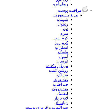
ریمل ابرو
مراقبت پوست
مراقبت صورت
شوینده
رتینول
تونر
سرم
کرم شب
کرم روز
اسکراپ
ماسک
آمپول
آبرسان
مرطوب کننده
روشن کننده
ضد لک
ضد جوش
ضد آفتاب
ضد چروک
لیفتینگ
لایه بردار
جوانساز
ضد التهاب و قرمزی پوست