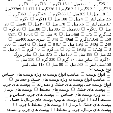
25گرم
۱۰۰میل
1.15گرم
18گرم
8گرم
7.5گرم
5.2گرم
8.2گرم
236گرم
177میل
237ml
118میل
265میل
453گرم
524گرم
369گرم
2.5 میلی لیتر
4میل
100 میل
11گرم
7گرم
3.7میلی لیتر
5.6میل
170 میل
۳۰میل
40میل
20
میل
65گرم
200میل
385میل
180میل
20 گرم
1.2گرم
175میل
14ml
70 میل
16.8g
89ml
150گرم
17.35g
40ml
34g
سری جدید 400میل
240 میل
340g
1.9g
0.7 g
8میل
473میل
300
3 گرم
17.2g
19.8g
5g
ml
4.6 گرم
5.4میل
22 میل
198 میل
120میل
375 میل
سایز بزرگ
۴۰گرم
سایز مینی ۱۰ گرم
230 گرم
550 میل
150میلی لیتر
230میل
80 میل
118 میلی لیتر
نوع پوست
انواع پوست
مناسب انواع پوست به ویژه پوست های حساس
مناسب انواع پوست به ویژه پوست های خشک و حساس
انواع پوست حتی پوست های خشک و دهیدراته
پوست های چرب
پوست های خشک
پوست های مختلط
پوست های نرمال
به ویژه پوست های حساس
پوست های چرب،حساس و
مستعد آکنه
انواع پوست به ویژه پوست های نرمال تا خشک
پوست های خشک تا نرمال
پوست های مختلط تا چرب
پوست های نرمال، چرب و مختلط
پوست های چرب و مستعد