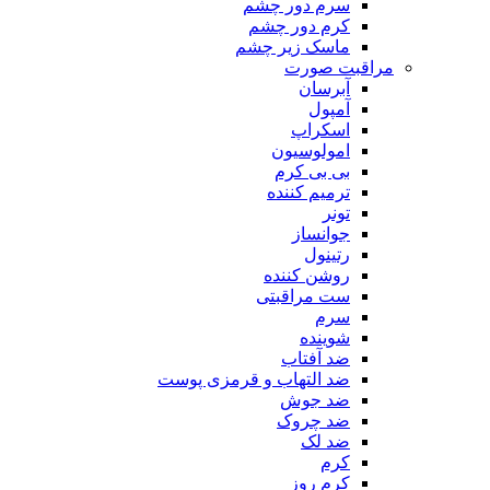
سرم دور چشم
کرم دور چشم
ماسک زیر چشم
مراقبت صورت
آبرسان
آمپول
اسکراپ
امولوسیون
بی بی کرم
ترمیم کننده
تونر
جوانساز
رتینول
روشن کننده
ست مراقبتی
سرم
شوینده
ضد آفتاب
ضد التهاب و قرمزی پوست
‌ضد جوش
ضد چروک
ضد لک
کرم
کرم روز