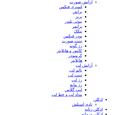
آرایش صورت
اسپری فیکس
براش
برنز
بیوتی بلندر
پرایمر
پنکک
پودر فیکس
تینت صورت
رژ گونه
کانتور و هایلایتر
کرمپودر
هایلایتر
آرایش لب
بالم لب
تینت لب
رژ لب
رژ مایع
لیپ گلاس
مداد لب و خط لب
ادکلن
بادی اسپلش
ادکلن زنانه
ادکلن مردانه