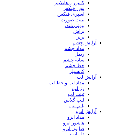
کانتور و هایلایتر
پودر فیکس
اسپری فیکس
تینت صورت
بیوتی بلندر
براش
برنز
آرایش چشم
مداد چشم
ریمل
سایه چشم
خط چشم
کانسیلر
آرایش لب
مداد لب و خط لب
رژ لب
تینت لب
لیپ گلاس
بالم لب
آرایش ابرو
مداد ابرو
هاشور ابرو
صابون ابرو
ژل ابرو