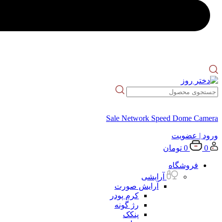
Sale Network Speed Dome Camera
ورود
| عضویت
0
0
تومان
فروشگاه
آرایشی
آرایش صورت
کرم پودر
رژ گونه
پنکک