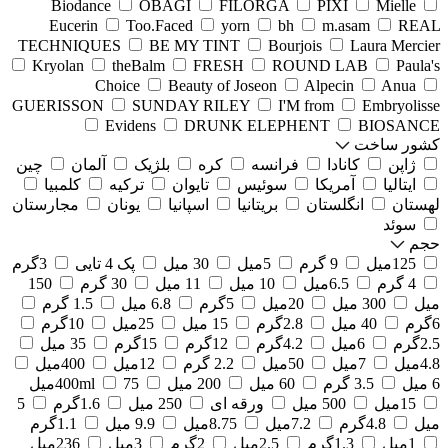
Biodance
OBAGI
FILORGA
PIXI
Mielle
Eucerin
Too.Faced
yorn
bh
m.asam
REAL
TECHNIQUES
BE MY TINT
Bourjois
Laura Mercier
Kryolan
theBalm
FRESH
ROUND LAB
Paula's
Choice
Beauty of Joseon
Alpecin
Anua
GUERISSON
SUNDAY RILEY
I'M from
Embryolisse
Evidens
DRUNK ELEPHENT
BIOSANCE
کشور ساخت
ژاپن
کانادا
فرانسه
کره
بلژیک
آلمان
چین
ایتالیا
آمریکا
سوئیس
تایوان
ترکیه
کلمبیا
لهستان
انگلستان
بریتانیا
اسپانیا
یونان
مجارستان
سوئد
حجم
125میل
9 گرم
5میل
30 میل
پک 4 تایی
3گرم
4 گرم
6.5میل
10 میل
11 میل
30 گرم
150
میل
300 میل
20میل
5گرم
6.8 میل
1.5 گرم
6گرم
40 میل
2.8گرم
15 میل
25میل
10گرم
2.5گرم
6میل
4.2گرم
12گرم
15گرم
35 میل
4.8میل
7میل
50میل
2.2 گرم
12میل
400میل
6 میل
3.5 گرم
60 میل
200 میل
75میل
400ml
15میل
500 میل
ورقه ای
250 میل
1.6گرم
5
میل
4.8گرم
7.2میل
8.75میل
9.9 میل
1.1گرم
1میل
1.3گرم
2.5میل
2گرم
3میل
236میل