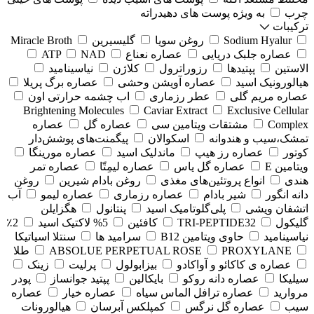
چرب
به ویژه پوست های دهیدراته
ترکیبات
Sodium Hyalur
روغن سویا
گلیسیرین
Miracle Broth
عصاره جلبک دریایی
عصاره نعناع
NAD
ATP
الاستین
پپتیدها
رزوراترول
کلاژن
⁠نیاسینامید
هیالورونیک اسید
عصاره آویشن وحشی
عصاره برگ پریلا
عصاره مریم گلی
عطر رزماری
اب چشمه حرارتی اون
Brightening Molecules
Caviar Extract
Exclusive Cellular
Complex
مشتقات ویتامین سی
عصاره گل
عصاره
تمشک،سیب و هندوانه
اسکوالان
پیگمنت‌های پوشش‌دار
کوتور
عصاره رز هیپ
ماندلیک اسید
عصاره مورینگا
ویتامین E
عصاره گل یاس
عصاره لیمِتّا
عصاره تمر
هندی
انواع پروتئین‌های مغذی
روغن بادام شیرین
روغن
دانه انگور
شیر بادام
عصاره رزماری
عصاره لیمو
آب
اتشفان ویشی
پلی‌گلوتامیک اسید
پنتانول
هگزایلن
گلیکول
TRI-PEPTIDE32
کافئین
5% لاکتیک اسید
2٪
نیاسینامید
حاوی ویتامین B12
سرامید ها
سنتلا اسیاتیکا
PROXYLANE
ABSOLUE PERPETUAL ROSE
طلا
عصاره ی کاکائو و آواکادو
بیزابولول
پرلیت
زینک
سیلیکا
عصاره دانه روکو
بایکالین
پپتید جوانساز
پودر
مروارید
عصاره ترافل الماس سیاه
عصاره خیار
عصاره
سیب
عصاره گل نرگس
کمپلکس آبرسان
هیالورونات