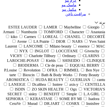
کرم مو
ماسک مو
مکمل مو
مراقبت ناخن
برند
ESTEE LAUDER
LAMER
Maybelline
Giorgio
Armani
Numbuzin
TOMFORD
Character
Anastasia
kiko
Carmex
LOREAL
CHANEL
DECORTÉ
Avene
LA Prairie
DIOR
NARS
Yves Saint
Laurent
LANCOME
Milano beauty
essence
MAC
NYX
INGLOT
LOCCITANE
Givenchy
VICHY
Charlotte Tillbury
Ordinary
CLARINS
LAROCHE-POSAY
Kiehls
SHISEIDO
CLINIQUE
BIODERMA
Cle de peau
EQQUAL BERRY
P.Louise
Revolution
OFRA
RIMMEL
Ben Nye
tarte
Bioxcin
Bath & Body Works
Fenty Beauty
AROMATICA
HUDA BEAUTY
GUERLIAN
cantu
LANEIGE
Dr.althea
Isntree
axis-y
CENTELLA
ISDIN
ZO SKIN HEALTH
Ogx
VICTORIA’S
SECRET
sisley
BENEFIT
Simple
L.A GIRL
SEPHORA
KERASTASE
SOME BY MI
Isadora
CeraVe
Murad
DR.JART
COSRX
Innisfree