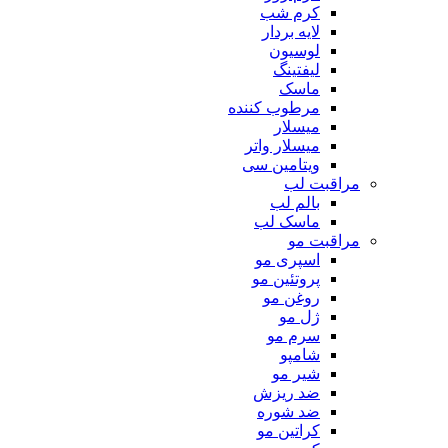
کرم شب
لایه بردار
لوسیون
لیفتینگ
ماسک
مرطوب کننده
میسلار
میسلار واتر
ویتامین سی
مراقبت لب
بالم لب
ماسک لب
مراقبت مو
اسپری مو
پروتئین مو
روغن مو
ژل مو
سرم مو
شامپو
شیر مو
ضد ریزش
ضد شوره
کراتین مو