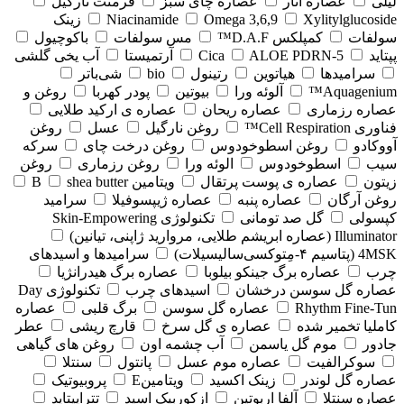
لیلی
عصاره انار
عصاره چای سبز
فرمنت نارگیل
Xylitylglucoside
Omega 3,6,9
Niacinamide
زینک
سولفات
کمپلکس D.A.F™
مس سولفات
باکوچیول
پپتاید
5-Cica
ALOE PDRN
آرتمیستا
آب یخی گلشی
سرامیدها
هیاتوین
رتینول
bio
شی‌باتر
Aquagenium™
آلوئه ورا
بیوتین
پودر کهربا
روغن و
عصاره رزماری
عصاره ریحان
عصاره ی ارکید طلایی
فناوری Cell Respiration™
روغن نارگیل
عسل
روغن
آووکادو
روغن اسطوخودوس
روغن درخت چای
سرکه
سیب
اسطوخودوس
الوئه ورا
روغن رزماری
روغن
زیتون
عصاره ی پوست پرتقال
ویتامین B
shea butter
روغن آرگان
عصاره پنبه
عصاره ژیپسوفیلا
سرامید
کپسولی
گل صد تومانی
تکنولوژی Skin-Empowering
Illuminator (عصاره ابریشم طلایی، مروارید ژاپنی، تیانین)
4MSK (پتاسیم ۴‑مِتوکسی‌سالیسیلات)
سرامیدها و اسیدهای
چرب
عصاره برگ جینکو بیلوبا
عصاره برگ هیدرانژیا
عصاره گل سوسن درخشان
اسیدهای چرب
تکنولوژی Day
Rhythm Fine‑Tun
عصاره گل سوسن
برگ قلبی
عصاره
کاملیا تخمیر شده
عصاره ی گل سرخ
قارچ ریشی
عطر
جادور
موم گل یاسمن
آب چشمه اون
روغن های گیاهی
سوکرالفیت
عصاره موم عسل
پانتول
سنتلا
عصاره گل لوندر
زینک اکسید
ویتامینE
پروبیوتیک
عصاره سنتلا
آلفا اربوتین
ازکوربیک اسید
تتراپپتاید