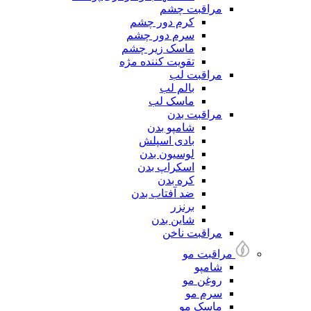
مراقبت چشم
کرم دور چشم
سرم دور چشم
ماسک زیر چشم
تقویت کننده مژه
مراقبت لب
بالم لب
ماسک لب
مراقبت بدن
شامپو بدن
بادی اسپلش
لوسیون بدن
اسکراپ بدن
کره بدن
ضد آفتاب بدن
برنزر
شاین بدن
مراقبت ناخن
مراقبت مو
شامپو
روغن مو
سرم مو
ماسک مو