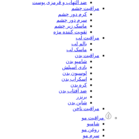
ضد التهاب و قرمزی پوست
مراقبت چشم
کرم دور چشم
سرم دور چشم
ماسک زیر چشم
تقویت کننده مژه
مراقبت لب
بالم لب
ماسک لب
مراقبت بدن
شامپو بدن
بادی اسپلش
لوسیون بدن
اسکراپ بدن
کره بدن
ضد آفتاب بدن
برنزر
شاین بدن
مراقبت ناخن
مراقبت مو
شامپو
روغن مو
سرم مو