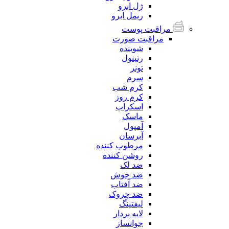
ژل ابرو
ریمل ابرو
مراقبت پوست
مراقبت صورت
شوینده
رتینول
تونر
سرم
کرم شب
کرم روز
اسکراپ
ماسک
آمپول
آبرسان
مرطوب کننده
روشن کننده
ضد لک
ضد جوش
ضد آفتاب
ضد چروک
لیفتینگ
لایه بردار
جوانساز