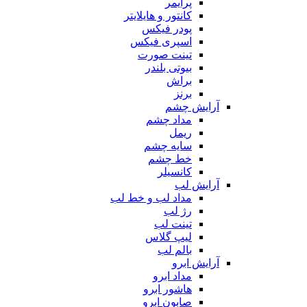
پرایمر
کانتور و هایلایتر
پودر فیکس
اسپری فیکس
تینت صورت
بیوتی بلندر
براش
برنز
آرایش چشم
مداد چشم
ریمل
سایه چشم
خط چشم
کانسیلر
آرایش لب
مداد لب و خط لب
رژ لب
تینت لب
لیپ گلاس
بالم لب
آرایش ابرو
مداد ابرو
هاشور ابرو
صابون ابرو