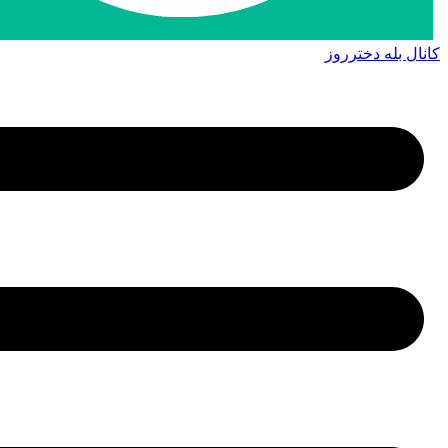
کانال بله دخترروز