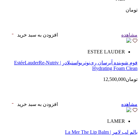
تومان
مشاهده
افزودن به سبد خرید
ESTEE LAUDER
فوم شوینده آبرسان ری‌نوتریواستیلادر | EstéeLauderRe-Nutriv
Hydrating Foam Clean
تومان12,500,000
مشاهده
افزودن به سبد خرید
LAMER
بالم لب لامر | La Mer The Lip Balm