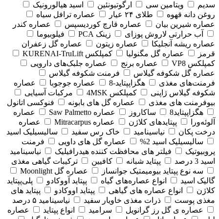
سدیم
ویتامین سی
ارگوتیونئین
اسید هیالورونیک
روغن دانه قهوه
طلای ۲۴ عیار
عصاره ترافل سیاه
عصاره شیرین بیان
عصاره قارچ کوردیسپس
عصاره کندر
آب حرارتی لاروش پوزای
زینک PCA
فیلوبیوما
عصاره ریشه آنجلیکا
عصاره زیتون
عصاره گل زعفران
قرمز
عصاره گل مگنولیا
کمپلکس KURENAI-TruLift
کمپلکس VP8
عصاره برنج
عصاره جلبک‌های دارویی
عصاره گل شکوفه گیلاس
فرمنت شکوفه گیلاس
فرمنت‌های مغذی
هگزاپپتاید-8
عصاره جوجوبا
عصاره
شکوفه گیلاس ژاپنی
کمپلکس 4MSK
مرکبات آسیایی
بیوفرمنت های مغذی
عصاره گل های بابونه
فنوکسی اتانول
هگزاپپتاید8
ساکاروز
عصاره Saw Palmetto
عصاره
آلوئه‌ورا
پپتایدهای کلاژن
عصاره Mitracarpus
عصاره
درخت پکان
نیاسینامید
خاک رس سفید
سالیسیلیک اسید
سالیسیلیک اسید 2%
عصاره گل های داویی
فرمنت
پروبیوتیک
فیلتر های محافظت کننده هیدرافیلیک
نیاسینامید
اسید 3 درصد
پپتاید شبانه
کافیین
ترکیبات گیاهی مغذی
سه نوع پپتاید بیومیمتیک جوانساز
عصاره گل Moonlight
گالیک اسید
انواع عصاره‌های گیاه
پپتاید آووکادو
پلی‌پپتاید
کلاژن
انواع عصاره های گیاهی
پپتاید اووکادو
پپتاید های
مغذی پوست
ذرات مغذی خاویار سفید
نیاسینامید ۵ درصد
عصاره ی گل رز گرانویل
سرامید
انواع پپتاید
عصاره