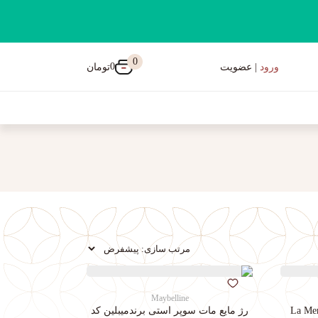
0
0
تومان
ورود
| عضویت
Maybelline
رژ مایع مات سوپر استی‌ برندمیبلین کد