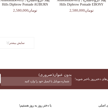
پماد ابرواناستازیا | AnastasiaBeverly
پماد ابرواناستازیا | AnastasiaBeverly
Hills Dipbrow Pomade AUBURN
Hills Dipbrow Pomade EBONY
تومان2,580,000
تومان2,580,000
نمایش بیشتر
بدون عنوان
(ضروری)
‌های دخترروز باخبر شوید!
ی اصلی
با دختر روز به روز هستیم!