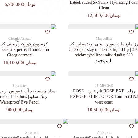
EstéeLauderRe-Nutriv Hydrating Foa
تومان6,900,000
Clean
تومان12,500,000
Giorgio Armani
Maybelline
ژ مایع مات سوپر استی‌ برندمیبلین کد
ous silk perfect foundation
320 | 320Super stay matte ink liquid lip
Giorgioarmani
stickmaybelline individualist 320
نا موجود
تومان16,100,000
Character
TOMFORD
رژلب ROSE EXP تام فورد | ROSE
مداد چشم ضد آب فبیولس از برن
EXPOSED LIP COLOR Tom Ford N
رنگ سفید| cter Fabulous
Waterproof Eye Pencil
west coast
تومان10,500,000
تومان900,000
Anastasia
Anastasia