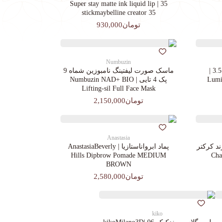
35 | Super stay matte ink liquid lip
stickmaybelline creator 35
تومان930,000
Numbuzin
کرم پودرجورجیوآرمانی کد 3.5 |
ماسک صورت لیفتینگ نامبوزین شماه 9
Lumin
پک 4 تایی | Numbuzin NAD+ BIO
Lifting-sil Full Face Mask
تومان2,150,000
Anastasia
د کرکتر
پماد ابرواناستازیا | AnastasiaBeverly
Chara
Hills Dipbrow Pomade MEDIUM
BROWN
تومان2,580,000
kiko