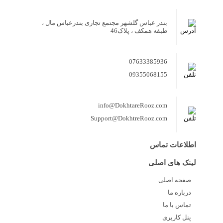
بندر عباس گلشهر مجتمع تجاری بندرعباس مال ،
طبقه همکف ، پلاک46
07633385936
09355068155
info@DokhtareRooz.com
Support@DokhtreRooz.com
اطلاعات تماس
لینک های اصلی
صفحه اصلی
درباره ما
تماس با ما
پنل کاربری