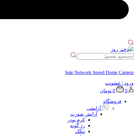
Sale Network Speed Dome Camera
ورود
| عضویت
0
0
تومان
فروشگاه
آرایشی
آرایش صورت
کرم پودر
رژ گونه
پنکک