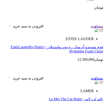
تومان
مشاهده
افزودن به سبد خرید
ESTEE LAUDER
فوم شوینده آبرسان ری‌نوتریواستیلادر | EstéeLauderRe-Nutriv
Hydrating Foam Clean
تومان12,500,000
مشاهده
افزودن به سبد خرید
LAMER
بالم لب لامر | La Mer The Lip Balm