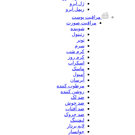
ژل ابرو
ریمل ابرو
مراقبت پوست
مراقبت صورت
شوینده
رتینول
تونر
سرم
کرم شب
کرم روز
اسکراپ
ماسک
آمپول
آبرسان
مرطوب کننده
روشن کننده
ضد لک
ضد جوش
ضد آفتاب
ضد چروک
لیفتینگ
لایه بردار
جوانساز