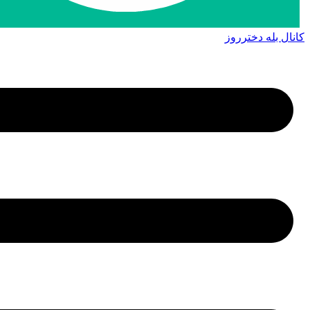
کانال بله دخترروز