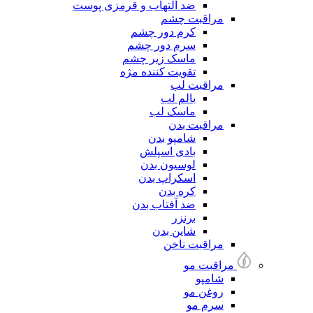
ضد التهاب و قرمزی پوست
مراقبت چشم
کرم دور چشم
سرم دور چشم
ماسک زیر چشم
تقویت کننده مژه
مراقبت لب
بالم لب
ماسک لب
مراقبت بدن
شامپو بدن
بادی اسپلش
لوسیون بدن
اسکراپ بدن
کره بدن
ضد آفتاب بدن
برنزر
شاین بدن
مراقبت ناخن
مراقبت مو
شامپو
روغن مو
سرم مو