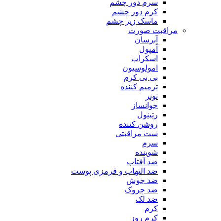
سرم دور چشم
کرم دور چشم
ماسک زیر چشم
مراقبت صورت
آبرسان
آمپول
اسکراپ
امولوسیون
بی بی کرم
ترمیم کننده
تونر
جوانساز
رتینول
روشن کننده
ست مراقبتی
سرم
شوینده
ضد آفتاب
ضد التهاب و قرمزی پوست
‌ضد جوش
ضد چروک
ضد لک
کرم
کرم روز