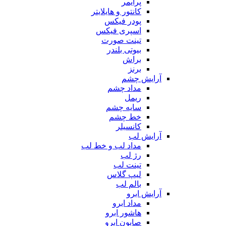
پرایمر
کانتور و هایلایتر
پودر فیکس
اسپری فیکس
تینت صورت
بیوتی بلندر
براش
برنز
آرایش چشم
مداد چشم
ریمل
سایه چشم
خط چشم
کانسیلر
آرایش لب
مداد لب و خط لب
رژ لب
تینت لب
لیپ گلاس
بالم لب
آرایش ابرو
مداد ابرو
هاشور ابرو
صابون ابرو