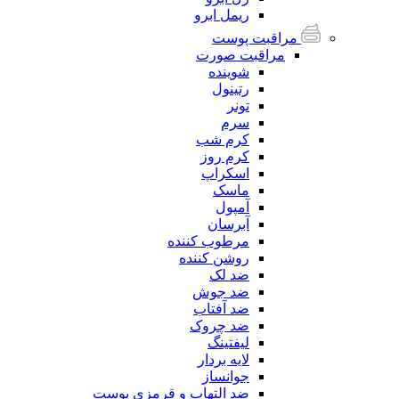
ریمل ابرو
مراقبت پوست
مراقبت صورت
شوینده
رتینول
تونر
سرم
کرم شب
کرم روز
اسکراپ
ماسک
آمپول
آبرسان
مرطوب کننده
روشن کننده
ضد لک
ضد جوش
ضد آفتاب
ضد چروک
لیفتینگ
لایه بردار
جوانساز
ضد التهاب و قرمزی پوست