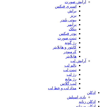
آرایش صورت
اسپری فیکس
براش
برنز
بیوتی بلندر
پرایمر
پنکک
پودر فیکس
تینت صورت
رژ گونه
کانتور و هایلایتر
کرمپودر
هایلایتر
آرایش لب
بالم لب
تینت لب
رژ لب
رژ مایع
لیپ گلاس
مداد لب و خط لب
ادکلن
بادی اسپلش
ادکلن زنانه
ادکلن مردانه