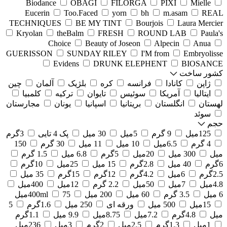
Biodance
OBAGI
FILORGA
PIXI
Mielle
Eucerin
Too.Faced
yorn
bh
m.asam
REAL
TECHNIQUES
BE MY TINT
Bourjois
Laura Mercier
Kryolan
theBalm
FRESH
ROUND LAB
Paula's
Choice
Beauty of Joseon
Alpecin
Anua
GUERISSON
SUNDAY RILEY
I'M from
Embryolisse
Evidens
DRUNK ELEPHENT
BIOSANCE
کشور ساخت
ژاپن
کانادا
فرانسه
کره
بلژیک
آلمان
چین
ایتالیا
آمریکا
سوئیس
تایوان
ترکیه
کلمبیا
لهستان
انگلستان
بریتانیا
اسپانیا
یونان
مجارستان
سوئد
حجم
125میل
9 گرم
5میل
30 میل
پک 4 تایی
3گرم
4 گرم
6.5میل
10 میل
11 میل
30 گرم
150
میل
300 میل
20میل
5گرم
6.8 میل
1.5 گرم
6گرم
40 میل
2.8گرم
15 میل
25میل
10گرم
2.5گرم
6میل
4.2گرم
12گرم
15گرم
35 میل
4.8میل
7میل
50میل
2.2 گرم
12میل
400میل
6 میل
3.5 گرم
60 میل
200 میل
75میل
400ml
15میل
500 میل
ورقه ای
250 میل
1.6گرم
5
میل
4.8گرم
7.2میل
8.75میل
9.9 میل
1.1گرم
1میل
1.3گرم
2.5میل
2گرم
3میل
236میل