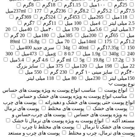
25گرم
۱۰۰میل
1.15گرم
18گرم
8گرم
7.5گرم
5.2گرم
8.2گرم
236گرم
177میل
237ml
118میل
265میل
453گرم
524گرم
369گرم
2.5 میلی لیتر
4میل
100 میل
11گرم
7گرم
3.7میلی لیتر
5.6میل
170 میل
۳۰میل
40میل
20
میل
65گرم
200میل
385میل
180میل
20 گرم
1.2گرم
175میل
14ml
70 میل
16.8g
89ml
150گرم
17.35g
40ml
34g
سری جدید 400میل
240 میل
340g
1.9g
0.7 g
8میل
473میل
300
3 گرم
17.2g
19.8g
5g
ml
4.6 گرم
5.4میل
22 میل
198 میل
120میل
375 میل
سایز بزرگ
۴۰گرم
سایز مینی ۱۰ گرم
230 گرم
550 میل
150میلی لیتر
230میل
80 میل
118 میلی لیتر
نوع پوست
انواع پوست
مناسب انواع پوست به ویژه پوست های حساس
مناسب انواع پوست به ویژه پوست های خشک و حساس
انواع پوست حتی پوست های خشک و دهیدراته
پوست های چرب
پوست های خشک
پوست های مختلط
پوست های نرمال
به ویژه پوست های حساس
پوست های چرب،حساس و
مستعد آکنه
انواع پوست به ویژه پوست های نرمال تا خشک
پوست های خشک تا نرمال
پوست های مختلط تا چرب
پوست های نرمال، چرب و مختلط
پوست های چرب و مستعد