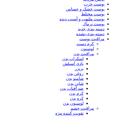
پوست چرب
پوست خشک و حساس
پوست مختلط
پوست ملتهب و آسیب دیده
پوست نرمال
دسته بندی جدید
دسته-بندی-نشده
مراقبت پوست
کرم دست
لوسیون
مراقبت بدن
اسکراپ بدن
بادی اسپلش
برنزر
روغن بدن
شامپو بدن
شاین بدن
ضد آفتاب بدن
کرم بدن
کره بدن
لوسیون بدن
مراقبت چشم
تقویت کننده مژه