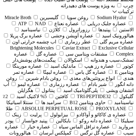
چرب
به ویژه پوست های دهیدراته
ترکیبات
Sodium Hyalur
روغن سویا
گلیسیرین
Miracle Broth
عصاره جلبک دریایی
عصاره نعناع
NAD
ATP
الاستین
پپتیدها
رزوراترول
کلاژن
⁠نیاسینامید
هیالورونیک اسید
عصاره آویشن وحشی
عصاره برگ پریلا
عصاره مریم گلی
عطر رزماری
اب چشمه حرارتی اون
Brightening Molecules
Caviar Extract
Exclusive Cellular
Complex
مشتقات ویتامین سی
عصاره گل
عصاره
تمشک،سیب و هندوانه
اسکوالان
پیگمنت‌های پوشش‌دار
کوتور
عصاره رز هیپ
ماندلیک اسید
عصاره مورینگا
ویتامین E
عصاره گل یاس
عصاره لیمِتّا
عصاره تمر
هندی
انواع پروتئین‌های مغذی
روغن بادام شیرین
روغن
دانه انگور
شیر بادام
عصاره رزماری
عصاره لیمو
آب
اتشفان ویشی
پلی‌گلوتامیک اسید
پنتانول
هگزایلن
گلیکول
TRI-PEPTIDE32
کافئین
5% لاکتیک اسید
2٪
نیاسینامید
حاوی ویتامین B12
سرامید ها
سنتلا اسیاتیکا
PROXYLANE
ABSOLUE PERPETUAL ROSE
طلا
عصاره ی کاکائو و آواکادو
بیزابولول
پرلیت
زینک
سیلیکا
عصاره دانه روکو
بایکالین
پپتید جوانساز
پودر
مروارید
عصاره ترافل الماس سیاه
عصاره خیار
عصاره
سیب
عصاره گل نرگس
کمپلکس آبرسان
هیالورونات