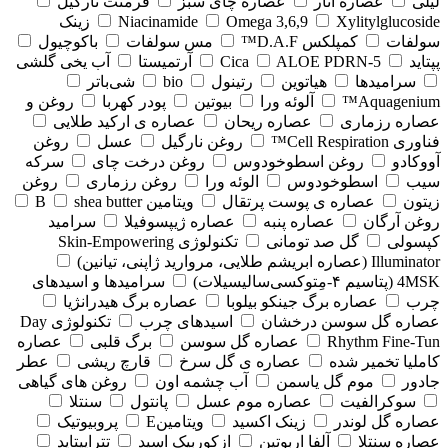
لیلی
عصاره انار
عصاره چای سبز
فرمنت نارگیل
Xylitylglucoside
Omega 3,6,9
Niacinamide
زینک
سولفات
کمپلکس D.A.F™
مس سولفات
باکوچیول
پپتاید
5-Cica
ALOE PDRN
آرتمیستا
آب یخی گلشی
سرامیدها
هیاتوین
رتینول
bio
شی‌باتر
Aquagenium™
آلوئه ورا
بیوتین
پودر کهربا
روغن و
عصاره رزماری
عصاره ریحان
عصاره ی ارکید طلایی
فناوری Cell Respiration™
روغن نارگیل
عسل
روغن
آووکادو
روغن اسطوخودوس
روغن درخت چای
سرکه
سیب
اسطوخودوس
الوئه ورا
روغن رزماری
روغن
زیتون
عصاره ی پوست پرتقال
ویتامین B
shea butter
روغن آرگان
عصاره پنبه
عصاره ژیپسوفیلا
سرامید
کپسولی
گل صد تومانی
تکنولوژی Skin-Empowering
Illuminator (عصاره ابریشم طلایی، مروارید ژاپنی، تیانین)
4MSK (پتاسیم ۴‑مِتوکسی‌سالیسیلات)
سرامیدها و اسیدهای
چرب
عصاره برگ جینکو بیلوبا
عصاره برگ هیدرانژیا
عصاره گل سوسن درخشان
اسیدهای چرب
تکنولوژی Day
Rhythm Fine‑Tun
عصاره گل سوسن
برگ قلبی
عصاره
کاملیا تخمیر شده
عصاره ی گل سرخ
قارچ ریشی
عطر
جادور
موم گل یاسمن
آب چشمه اون
روغن های گیاهی
سوکرالفیت
عصاره موم عسل
پانتول
سنتلا
عصاره گل لوندر
زینک اکسید
ویتامینE
پروبیوتیک
عصاره سنتلا
آلفا اربوتین
ازکوربیک اسید
تتراپپتاید