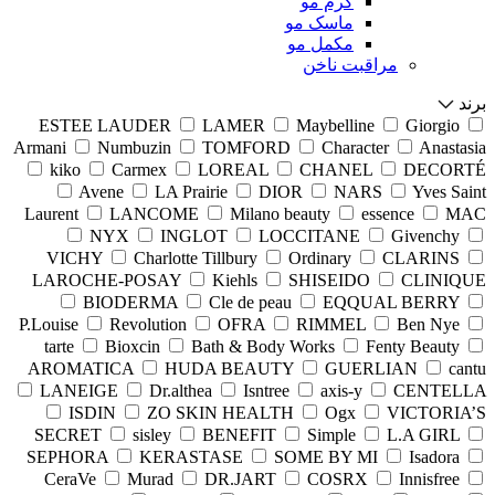
کرم مو
ماسک مو
مکمل مو
مراقبت ناخن
برند
ESTEE LAUDER
LAMER
Maybelline
Giorgio
Armani
Numbuzin
TOMFORD
Character
Anastasia
kiko
Carmex
LOREAL
CHANEL
DECORTÉ
Avene
LA Prairie
DIOR
NARS
Yves Saint
Laurent
LANCOME
Milano beauty
essence
MAC
NYX
INGLOT
LOCCITANE
Givenchy
VICHY
Charlotte Tillbury
Ordinary
CLARINS
LAROCHE-POSAY
Kiehls
SHISEIDO
CLINIQUE
BIODERMA
Cle de peau
EQQUAL BERRY
P.Louise
Revolution
OFRA
RIMMEL
Ben Nye
tarte
Bioxcin
Bath & Body Works
Fenty Beauty
AROMATICA
HUDA BEAUTY
GUERLIAN
cantu
LANEIGE
Dr.althea
Isntree
axis-y
CENTELLA
ISDIN
ZO SKIN HEALTH
Ogx
VICTORIA’S
SECRET
sisley
BENEFIT
Simple
L.A GIRL
SEPHORA
KERASTASE
SOME BY MI
Isadora
CeraVe
Murad
DR.JART
COSRX
Innisfree