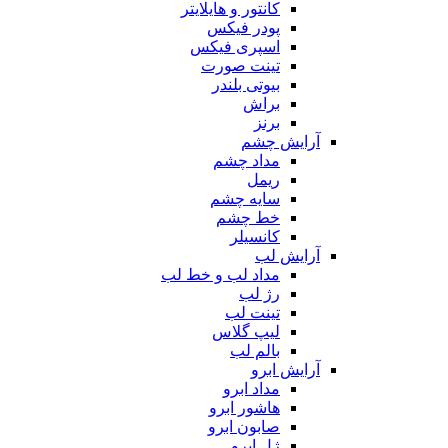
کانتور و هایلایتر
پودر فیکس
اسپری فیکس
تینت صورت
بیوتی بلندر
براش
برنز
آرایش چشم
مداد چشم
ریمل
سایه چشم
خط چشم
کانسیلر
آرایش لب
مداد لب و خط لب
رژ لب
تینت لب
لیپ گلاس
بالم لب
آرایش ابرو
مداد ابرو
هاشور ابرو
صابون ابرو
ژل ابرو