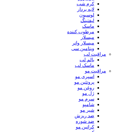
کرم شب
لایه بردار
لوسیون
لیفتینگ
ماسک
مرطوب کننده
میسلار
میسلار واتر
ویتامین سی
مراقبت لب
بالم لب
ماسک لب
مراقبت مو
اسپری مو
پروتئین مو
روغن مو
ژل مو
سرم مو
شامپو
شیر مو
ضد ریزش
ضد شوره
کراتین مو