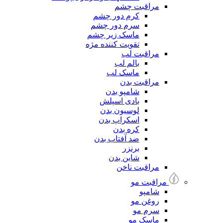
مراقبت چشم
کرم دور چشم
سرم دور چشم
ماسک زیر چشم
تقویت کننده مژه
مراقبت لب
بالم لب
ماسک لب
مراقبت بدن
شامپو بدن
بادی اسپلش
لوسیون بدن
اسکراپ بدن
کره بدن
ضد آفتاب بدن
برنزر
شاین بدن
مراقبت ناخن
مراقبت مو
شامپو
روغن مو
سرم مو
ماسک مو