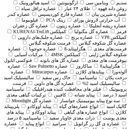
سدیم
ویتامین سی
ارگوتیونئین
اسید هیالورونیک
روغن دانه قهوه
طلای ۲۴ عیار
عصاره ترافل سیاه
عصاره شیرین بیان
عصاره قارچ کوردیسپس
عصاره کندر
آب حرارتی لاروش پوزای
زینک PCA
فیلوبیوما
عصاره ریشه آنجلیکا
عصاره زیتون
عصاره گل زعفران
قرمز
عصاره گل مگنولیا
کمپلکس KURENAI-TruLift
کمپلکس VP8
عصاره برنج
عصاره جلبک‌های دارویی
عصاره گل شکوفه گیلاس
فرمنت شکوفه گیلاس
فرمنت‌های مغذی
هگزاپپتاید-8
عصاره جوجوبا
عصاره
شکوفه گیلاس ژاپنی
کمپلکس 4MSK
مرکبات آسیایی
بیوفرمنت های مغذی
عصاره گل های بابونه
فنوکسی اتانول
هگزاپپتاید8
ساکاروز
عصاره Saw Palmetto
عصاره
آلوئه‌ورا
پپتایدهای کلاژن
عصاره Mitracarpus
عصاره
درخت پکان
نیاسینامید
خاک رس سفید
سالیسیلیک اسید
سالیسیلیک اسید 2%
عصاره گل های داویی
فرمنت
پروبیوتیک
فیلتر های محافظت کننده هیدرافیلیک
نیاسینامید
اسید 3 درصد
پپتاید شبانه
کافیین
ترکیبات گیاهی مغذی
سه نوع پپتاید بیومیمتیک جوانساز
عصاره گل Moonlight
گالیک اسید
انواع عصاره‌های گیاه
پپتاید آووکادو
پلی‌پپتاید
کلاژن
انواع عصاره های گیاهی
پپتاید اووکادو
پپتاید های
مغذی پوست
ذرات مغذی خاویار سفید
نیاسینامید ۵ درصد
عصاره ی گل رز گرانویل
سرامید
انواع پپتاید
عصاره