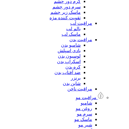
کرم دور چشم
سرم دور چشم
ماسک زیر چشم
تقویت کننده مژه
مراقبت لب
بالم لب
ماسک لب
مراقبت بدن
شامپو بدن
بادی اسپلش
لوسیون بدن
اسکراپ بدن
کره بدن
ضد آفتاب بدن
برنزر
شاین بدن
مراقبت ناخن
مراقبت مو
شامپو
روغن مو
سرم مو
ماسک مو
شیر مو