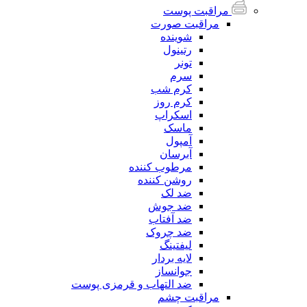
مراقبت پوست
مراقبت صورت
شوینده
رتینول
تونر
سرم
کرم شب
کرم روز
اسکراپ
ماسک
آمپول
آبرسان
مرطوب کننده
روشن کننده
ضد لک
ضد جوش
ضد آفتاب
ضد چروک
لیفتینگ
لایه بردار
جوانساز
ضد التهاب و قرمزی پوست
مراقبت چشم