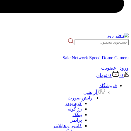
Sale Network Speed Dome Camera
ورود
| عضویت
0
0
تومان
فروشگاه
آرایشی
آرایش صورت
کرم پودر
رژ گونه
پنکک
پرایمر
کانتور و هایلایتر