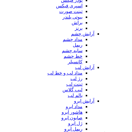
پودر فیکس
اسپری فیکس
تینت صورت
بیوتی بلندر
براش
برنز
آرایش چشم
مداد چشم
ریمل
سایه چشم
خط چشم
کانسیلر
آرایش لب
مداد لب و خط لب
رژ لب
تینت لب
لیپ گلاس
بالم لب
آرایش ابرو
مداد ابرو
هاشور ابرو
صابون ابرو
ژل ابرو
ریمل ابرو