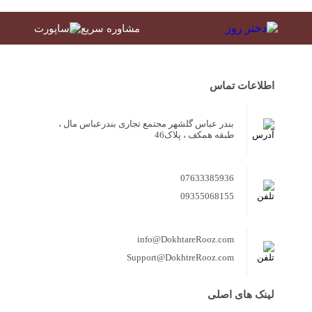
مشاوره سریع
اطلاعات تماس
بندر عباس گلشهر مجتمع تجاری بندرعباس مال ،
طبقه همکف ، پلاک46
07633385936
09355068155
info@DokhtareRooz.com
Support@DokhtreRooz.com
لینک های اصلی