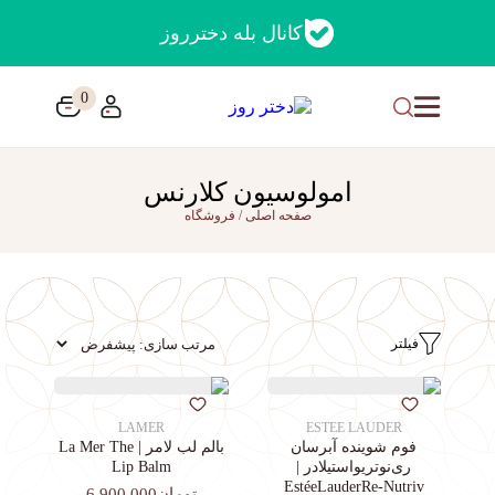
کانال بله دخترروز
0
امولوسیون کلارنس
صفحه اصلی
/
فروشگاه
فیلتر
LAMER
ESTEE LAUDER
فوم شوینده آبرسان
بالم لب لامر | La Mer The
ری‌نوتریواستیلادر |
Lip Balm
EstéeLauderRe-Nutriv
تومان6,900,000