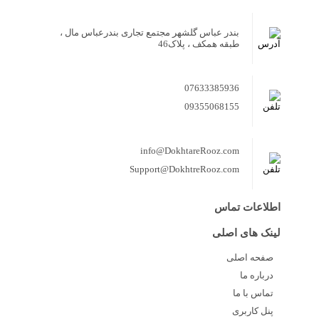
بندر عباس گلشهر مجتمع تجاری بندرعباس مال ،
طبقه همکف ، پلاک46
07633385936
09355068155
info@DokhtareRooz.com
Support@DokhtreRooz.com
اطلاعات تماس
لینک های اصلی
صفحه اصلی
درباره ما
تماس با ما
پنل کاربری