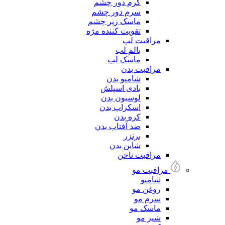
کرم دور چشم
سرم دور چشم
ماسک زیر چشم
تقویت کننده مژه
مراقبت لب
بالم لب
ماسک لب
مراقبت بدن
شامپو بدن
بادی اسپلش
لوسیون بدن
اسکراپ بدن
کره بدن
ضد آفتاب بدن
برنزر
شاین بدن
مراقبت ناخن
مراقبت مو
شامپو
روغن مو
سرم مو
ماسک مو
شیر مو