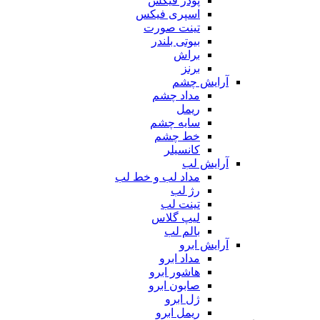
پودر فیکس
اسپری فیکس
تینت صورت
بیوتی بلندر
براش
برنز
آرایش چشم
مداد چشم
ریمل
سایه چشم
خط چشم
کانسیلر
آرایش لب
مداد لب و خط لب
رژ لب
تینت لب
لیپ گلاس
بالم لب
آرایش ابرو
مداد ابرو
هاشور ابرو
صابون ابرو
ژل ابرو
ریمل ابرو