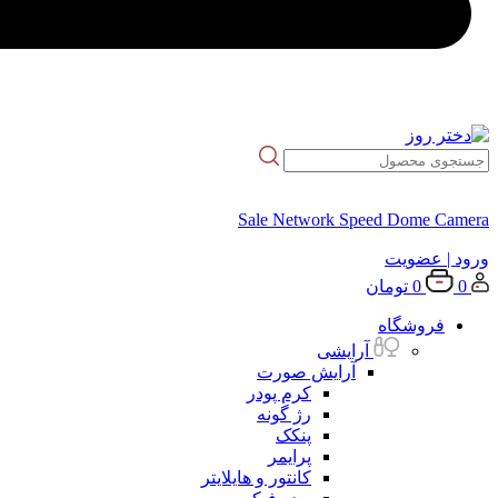
Sale Network Speed Dome Camera
ورود
| عضویت
0
0
تومان
فروشگاه
آرایشی
آرایش صورت
کرم پودر
رژ گونه
پنکک
پرایمر
کانتور و هایلایتر