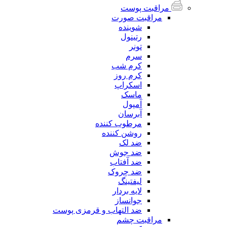
مراقبت پوست
مراقبت صورت
شوینده
رتینول
تونر
سرم
کرم شب
کرم روز
اسکراپ
ماسک
آمپول
آبرسان
مرطوب کننده
روشن کننده
ضد لک
ضد جوش
ضد آفتاب
ضد چروک
لیفتینگ
لایه بردار
جوانساز
ضد التهاب و قرمزی پوست
مراقبت چشم