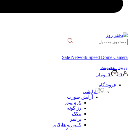
Sale Network Speed Dome Camera
ورود
| عضویت
0
0
تومان
فروشگاه
آرایشی
آرایش صورت
کرم پودر
رژ گونه
پنکک
پرایمر
کانتور و هایلایتر