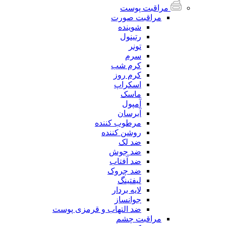
مراقبت پوست
مراقبت صورت
شوینده
رتینول
تونر
سرم
کرم شب
کرم روز
اسکراپ
ماسک
آمپول
آبرسان
مرطوب کننده
روشن کننده
ضد لک
ضد جوش
ضد آفتاب
ضد چروک
لیفتینگ
لایه بردار
جوانساز
ضد التهاب و قرمزی پوست
مراقبت چشم