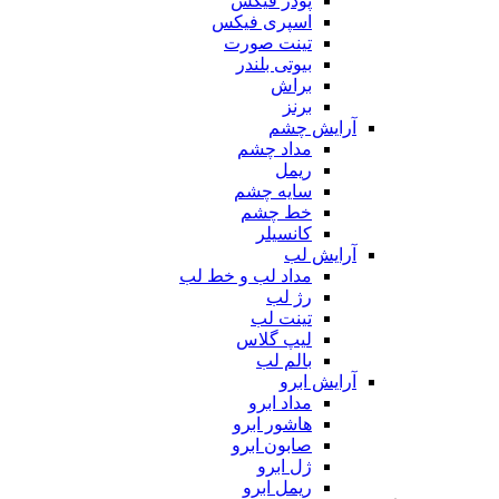
پودر فیکس
اسپری فیکس
تینت صورت
بیوتی بلندر
براش
برنز
آرایش چشم
مداد چشم
ریمل
سایه چشم
خط چشم
کانسیلر
آرایش لب
مداد لب و خط لب
رژ لب
تینت لب
لیپ گلاس
بالم لب
آرایش ابرو
مداد ابرو
هاشور ابرو
صابون ابرو
ژل ابرو
ریمل ابرو