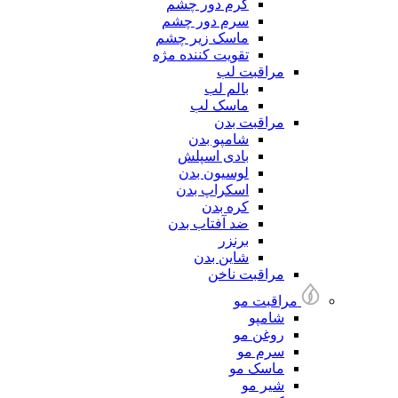
کرم دور چشم
سرم دور چشم
ماسک زیر چشم
تقویت کننده مژه
مراقبت لب
بالم لب
ماسک لب
مراقبت بدن
شامپو بدن
بادی اسپلش
لوسیون بدن
اسکراپ بدن
کره بدن
ضد آفتاب بدن
برنزر
شاین بدن
مراقبت ناخن
مراقبت مو
شامپو
روغن مو
سرم مو
ماسک مو
شیر مو