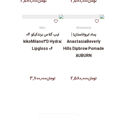
تومان2,580,000
تومان2,580,000
kiko
Anastasia
پماد ابرواناستازیا |
لیپ گلاس‌ برندکیکو 06
|kikoMilano3D Hydra
AnastasiaBeverly
Lipgloss 06
Hills Dipbrow Pomade
AUBURN
تومان2,580,000
تومان3,700,000