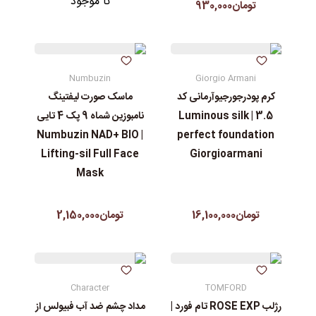
نا موجود
تومان930,000
Numbuzin
Giorgio Armani
کرم پودرجورجیوآرمانی کد
ماسک صورت لیفتینگ
3.5 | Luminous silk
نامبوزین شماه 9 پک 4 تایی
| Numbuzin NAD+ BIO
perfect foundation
Lifting-sil Full Face
Giorgioarmani
Mask
تومان16,100,000
تومان2,150,000
Character
TOMFORD
رژلب ROSE EXP تام فورد |
مداد چشم ضد آب فبیولس از