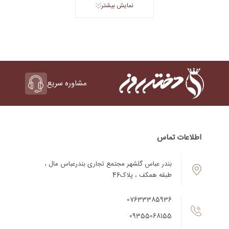
نمایش بیشتر
مشاوره سریع
اطلاعات تماس
بندر عباس گلشهر مجتمع تجاری بندرعباس مال ،
طبقه همکف ، پلاک46
07633385936
09355068155