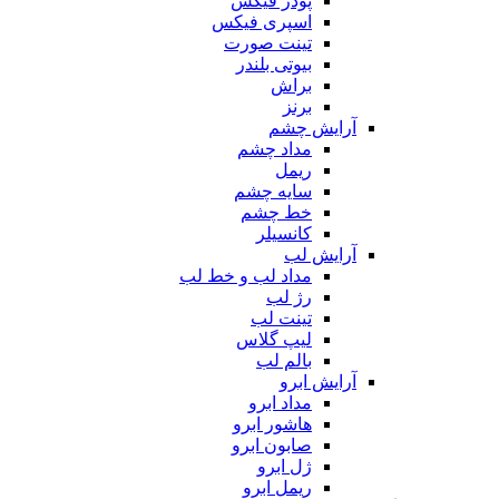
پودر فیکس
اسپری فیکس
تینت صورت
بیوتی بلندر
براش
برنز
آرایش چشم
مداد چشم
ریمل
سایه چشم
خط چشم
کانسیلر
آرایش لب
مداد لب و خط لب
رژ لب
تینت لب
لیپ گلاس
بالم لب
آرایش ابرو
مداد ابرو
هاشور ابرو
صابون ابرو
ژل ابرو
ریمل ابرو