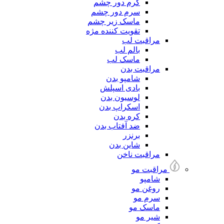
کرم دور چشم
سرم دور چشم
ماسک زیر چشم
تقویت کننده مژه
مراقبت لب
بالم لب
ماسک لب
مراقبت بدن
شامپو بدن
بادی اسپلش
لوسیون بدن
اسکراپ بدن
کره بدن
ضد آفتاب بدن
برنزر
شاین بدن
مراقبت ناخن
مراقبت مو
شامپو
روغن مو
سرم مو
ماسک مو
شیر مو