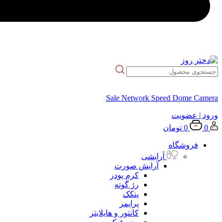
Sale Network Speed Dome Camera
ورود
| عضویت
0
0
تومان
فروشگاه
آرایشی
آرایش صورت
کرم پودر
رژ گونه
پنکک
پرایمر
کانتور و هایلایتر