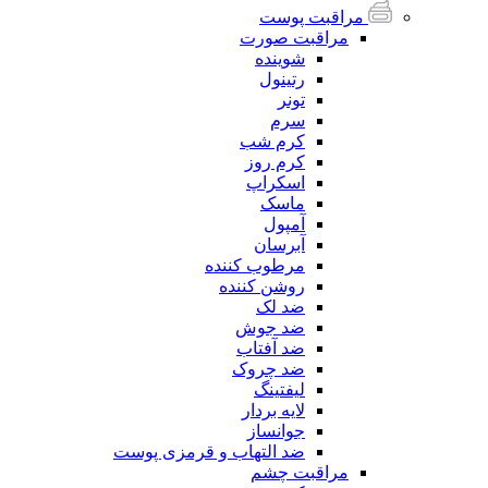
مراقبت پوست
مراقبت صورت
شوینده
رتینول
تونر
سرم
کرم شب
کرم روز
اسکراپ
ماسک
آمپول
آبرسان
مرطوب کننده
روشن کننده
ضد لک
ضد جوش
ضد آفتاب
ضد چروک
لیفتینگ
لایه بردار
جوانساز
ضد التهاب و قرمزی پوست
مراقبت چشم