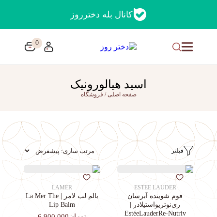
کانال بله دخترروز
0
اسید هیالورونیک
صفحه اصلی
/
فروشگاه
فیلتر
LAMER
ESTEE LAUDER
فوم شوینده آبرسان
بالم لب لامر | La Mer The
ری‌نوتریواستیلادر |
Lip Balm
EstéeLauderRe-Nutriv
تومان6,900,000