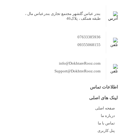
بندر عباس گلشهر مجتمع تجاری بندرعباس مال ،
طبقه همکف ، پلاک46
07633385936
09355068155
info@DokhtareRooz.com
Support@DokhtreRooz.com
اطلاعات تماس
لینک های اصلی
صفحه اصلی
درباره ما
تماس با ما
پنل کاربری