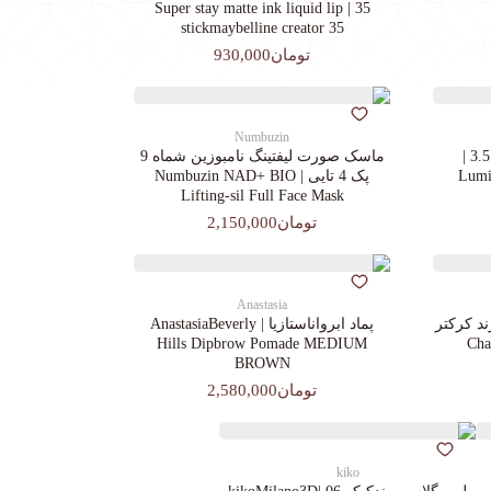
35 | Super stay matte ink liquid lip
stickmaybelline creator 35
تومان930,000
Numbuzin
کرم پودرجورجیوآرمانی کد 3.5 |
ماسک صورت لیفتینگ نامبوزین شماه 9
Lumin
پک 4 تایی | Numbuzin NAD+ BIO
Lifting-sil Full Face Mask
تومان2,150,000
Anastasia
د کرکتر
پماد ابرواناستازیا | AnastasiaBeverly
Chara
Hills Dipbrow Pomade MEDIUM
BROWN
تومان2,580,000
kiko