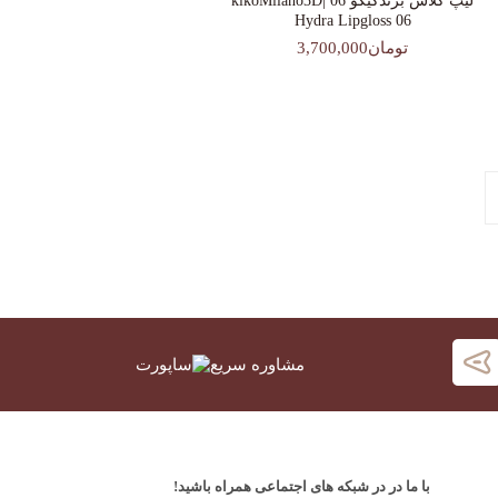
لیپ گلاس‌ برندکیکو 06 |kikoMilano3D
Hydra Lipgloss 06
تومان3,700,000
مشاوره سریع
با ما در در شبکه های اجتماعی همراه باشید!