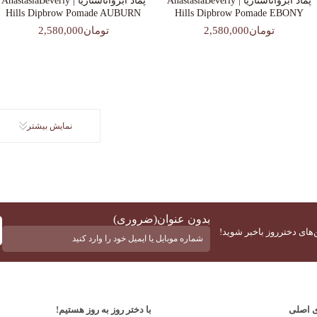
پماد ابرواناستازیا | AnastasiaBeverly
پماد ابرواناستازیا | AnastasiaBeverly
Hills Dipbrow Pomade AUBURN
Hills Dipbrow Pomade EBONY
تومان2,580,000
تومان2,580,000
نمایش بیشتر
بدون عنوان
(ضروری)
‌های دخترروز باخبر شوید!
ی اصلی
با دختر روز به روز هستیم!