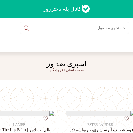
کانال بله دخترروز
اسپری ضد وز
صفحه اصلی
/
فروشگاه
LAMER
ESTEE LAUDER
وم شوینده آبرسان ری‌نوتریواستیلادر |
بالم لب لامر | La Mer The Lip Balm