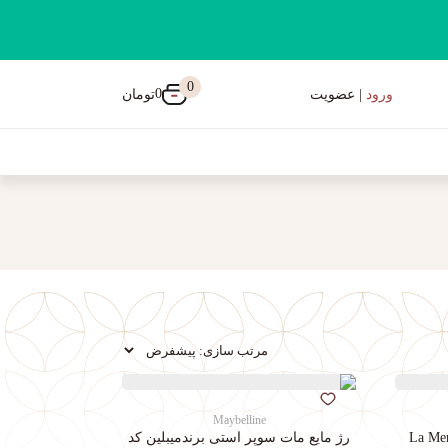
0
0
تومان
ورود
| عضویت
Maybelline
رژ مایع مات سوپر استی‌ برندمیبلین کد