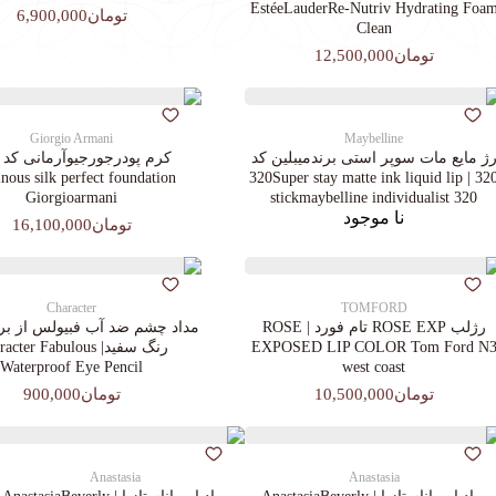
EstéeLauderRe-Nutriv Hydrating Foa
تومان6,900,000
Clean
تومان12,500,000
Giorgio Armani
Maybelline
ژ مایع مات سوپر استی‌ برندمیبلین کد
ous silk perfect foundation
320 | 320Super stay matte ink liquid lip
Giorgioarmani
stickmaybelline individualist 320
نا موجود
تومان16,100,000
Character
TOMFORD
رژلب ROSE EXP تام فورد | ROSE
مداد چشم ضد آب فبیولس از برن
EXPOSED LIP COLOR Tom Ford N
رنگ سفید| cter Fabulous
Waterproof Eye Pencil
west coast
تومان10,500,000
تومان900,000
Anastasia
Anastasia