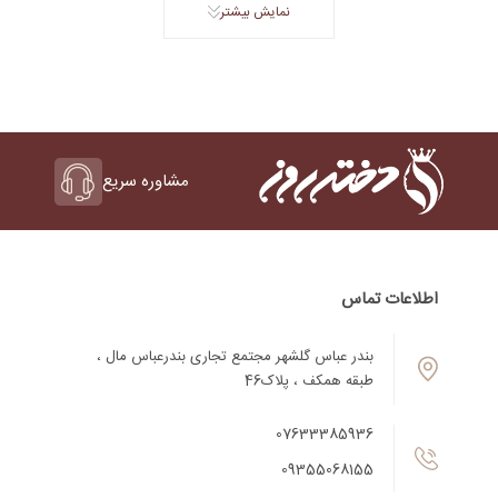
نمایش بیشتر
مشاوره سریع
اطلاعات تماس
بندر عباس گلشهر مجتمع تجاری بندرعباس مال ،
طبقه همکف ، پلاک46
07633385936
09355068155