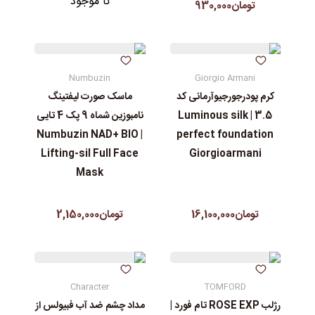
نا موجود
تومان930,000
Numbuzin
Giorgio Armani
کرم پودرجورجیوآرمانی کد
ماسک صورت لیفتینگ
3.5 | Luminous silk
نامبوزین شماه 9 پک 4 تایی
| Numbuzin NAD+ BIO
perfect foundation
Lifting-sil Full Face
Giorgioarmani
Mask
تومان16,100,000
تومان2,150,000
Character
TOMFORD
رژلب ROSE EXP تام فورد |
مداد چشم ضد آب فبیولس از