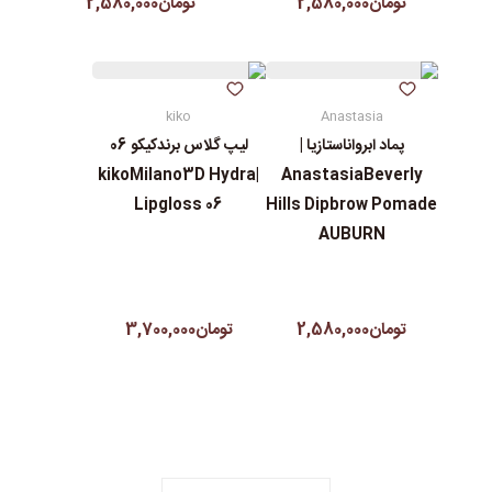
تومان2,580,000
تومان2,580,000
kiko
Anastasia
پماد ابرواناستازیا |
لیپ گلاس‌ برندکیکو 06
|kikoMilano3D Hydra
AnastasiaBeverly
Lipgloss 06
Hills Dipbrow Pomade
AUBURN
تومان2,580,000
تومان3,700,000