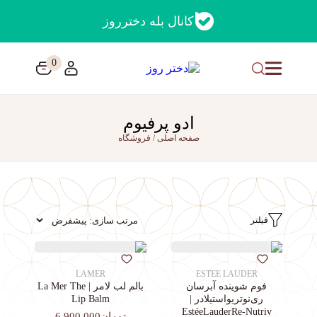
کانال بله دخترروز
0
ادو پرفیوم
صفحه اصلی
/
فروشگاه
فیلتر
LAMER
ESTEE LAUDER
فوم شوینده آبرسان
بالم لب لامر | La Mer The
ری‌نوتریواستیلادر |
Lip Balm
EstéeLauderRe-Nutriv
تومان6,900,000