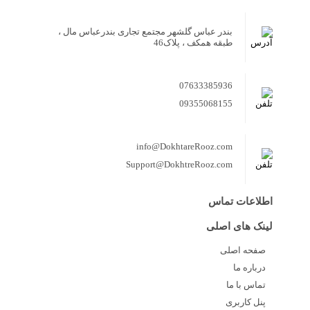
بندر عباس گلشهر مجتمع تجاری بندرعباس مال ،
طبقه همکف ، پلاک46
07633385936
09355068155
info@DokhtareRooz.com
Support@DokhtreRooz.com
اطلاعات تماس
لینک های اصلی
صفحه اصلی
درباره ما
تماس با ما
پنل کاربری