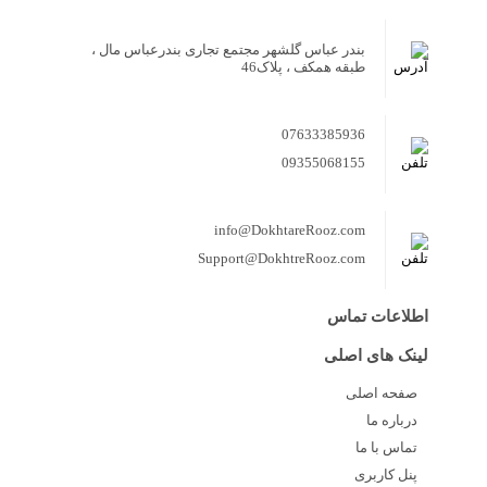
بندر عباس گلشهر مجتمع تجاری بندرعباس مال ،
طبقه همکف ، پلاک46
07633385936
09355068155
info@DokhtareRooz.com
Support@DokhtreRooz.com
اطلاعات تماس
لینک های اصلی
صفحه اصلی
درباره ما
تماس با ما
پنل کاربری