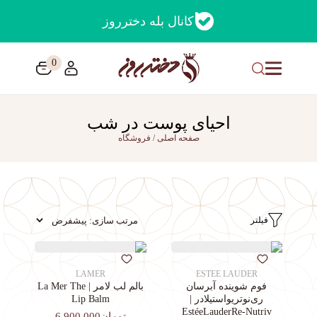
کانال بله دخترروز
0
احیای پوست در شب
صفحه اصلی
/
فروشگاه
فیلتر
LAMER
ESTEE LAUDER
فوم شوینده آبرسان
بالم لب لامر | La Mer The
ری‌نوتریواستیلادر |
Lip Balm
EstéeLauderRe-Nutriv
تومان6,900,000