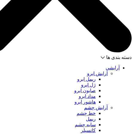
دسته بندی ها
آرایشی
آرایش ابرو
ریمل ابرو
ژل ابرو
صابون ابرو
مداد ابرو
هاشور ابرو
آرایش چشم
خط چشم
ریمل
سایه چشم
کانسیلر