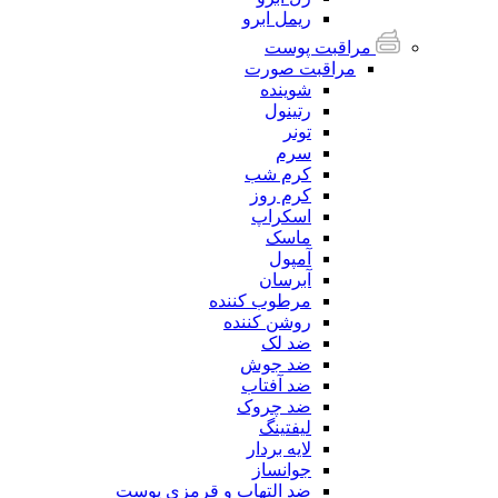
ریمل ابرو
مراقبت پوست
مراقبت صورت
شوینده
رتینول
تونر
سرم
کرم شب
کرم روز
اسکراپ
ماسک
آمپول
آبرسان
مرطوب کننده
روشن کننده
ضد لک
ضد جوش
ضد آفتاب
ضد چروک
لیفتینگ
لایه بردار
جوانساز
ضد التهاب و قرمزی پوست