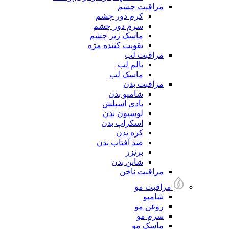
مراقبت چشم
کرم دور چشم
سرم دور چشم
ماسک زیر چشم
تقویت کننده مژه
مراقبت لب
بالم لب
ماسک لب
مراقبت بدن
شامپو بدن
بادی اسپلش
لوسیون بدن
اسکراپ بدن
کره بدن
ضد آفتاب بدن
برنزر
شاین بدن
مراقبت ناخن
مراقبت مو
شامپو
روغن مو
سرم مو
ماسک مو