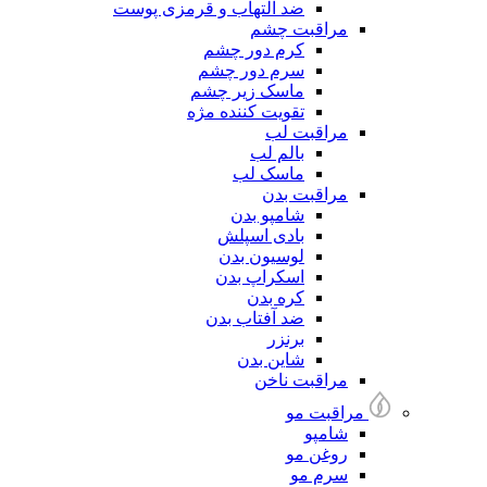
ضد التهاب و قرمزی پوست
مراقبت چشم
کرم دور چشم
سرم دور چشم
ماسک زیر چشم
تقویت کننده مژه
مراقبت لب
بالم لب
ماسک لب
مراقبت بدن
شامپو بدن
بادی اسپلش
لوسیون بدن
اسکراپ بدن
کره بدن
ضد آفتاب بدن
برنزر
شاین بدن
مراقبت ناخن
مراقبت مو
شامپو
روغن مو
سرم مو