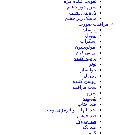
تقویت کننده مژه
سرم دور چشم
کرم دور چشم
ماسک زیر چشم
مراقبت صورت
آبرسان
آمپول
اسکراپ
امولوسیون
بی بی کرم
ترمیم کننده
تونر
جوانساز
رتینول
روشن کننده
ست مراقبتی
سرم
شوینده
ضد آفتاب
ضد التهاب و قرمزی پوست
‌ضد جوش
ضد چروک
ضد لک
کرم