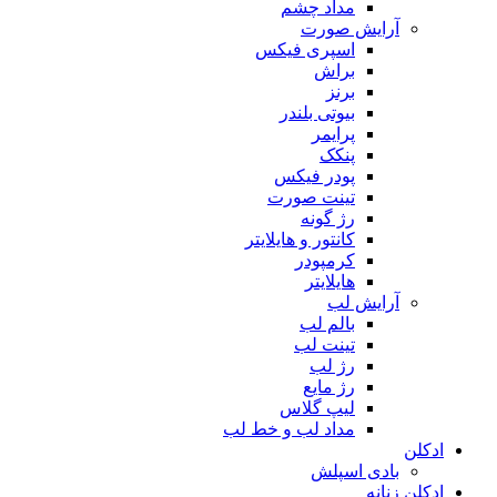
مداد چشم
آرایش صورت
اسپری فیکس
براش
برنز
بیوتی بلندر
پرایمر
پنکک
پودر فیکس
تینت صورت
رژ گونه
کانتور و هایلایتر
کرمپودر
هایلایتر
آرایش لب
بالم لب
تینت لب
رژ لب
رژ مایع
لیپ گلاس
مداد لب و خط لب
ادکلن
بادی اسپلش
ادکلن زنانه