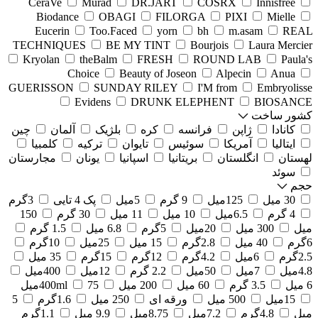
CeraVe
Murad
DR.JART
COSRX
Innisfree
Biodance
OBAGI
FILORGA
PIXI
Mielle
Eucerin
Too.Faced
yorn
bh
m.asam
REAL
TECHNIQUES
BE MY TINT
Bourjois
Laura Mercier
Kryolan
theBalm
FRESH
ROUND LAB
Paula's
Choice
Beauty of Joseon
Alpecin
Anua
GUERISSON
SUNDAY RILEY
I'M from
Embryolisse
Evidens
DRUNK ELEPHENT
BIOSANCE
کشور ساخت
کانادا
ژاپن
فرانسه
کره
بلژیک
آلمان
چین
ایتالیا
آمریکا
سوئیس
تایوان
ترکیه
کلمبیا
لهستان
انگلستان
بریتانیا
اسپانیا
یونان
مجارستان
سوئد
حجم
30 میل
125میل
9 گرم
5میل
پک 4 تایی
3گرم
4 گرم
6.5میل
10 میل
11 میل
30 گرم
150
میل
300 میل
20میل
5گرم
6.8 میل
1.5 گرم
6گرم
40 میل
2.8گرم
15 میل
25میل
10گرم
2.5گرم
6میل
4.2گرم
12گرم
15گرم
35 میل
4.8میل
7میل
50میل
2.2 گرم
12میل
400میل
6 میل
3.5 گرم
60 میل
200 میل
75میل
400ml
15میل
500 میل
ورقه ای
250 میل
1.6گرم
5
میل
4.8گرم
7.2میل
8.75میل
9.9 میل
1.1گرم