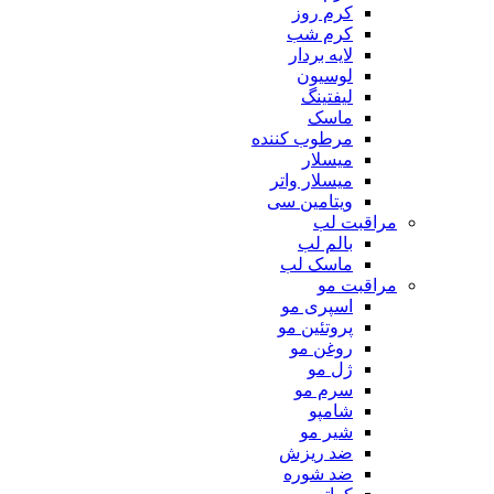
کرم روز
کرم شب
لایه بردار
لوسیون
لیفتینگ
ماسک
مرطوب کننده
میسلار
میسلار واتر
ویتامین سی
مراقبت لب
بالم لب
ماسک لب
مراقبت مو
اسپری مو
پروتئین مو
روغن مو
ژل مو
سرم مو
شامپو
شیر مو
ضد ریزش
ضد شوره