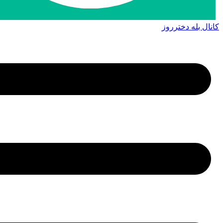
کانال بله دخترروز