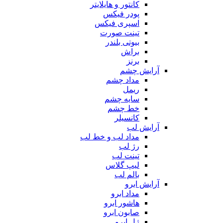
کانتور و هایلایتر
پودر فیکس
اسپری فیکس
تینت صورت
بیوتی بلندر
براش
برنز
آرایش چشم
مداد چشم
ریمل
سایه چشم
خط چشم
کانسیلر
آرایش لب
مداد لب و خط لب
رژ لب
تینت لب
لیپ گلاس
بالم لب
آرایش ابرو
مداد ابرو
هاشور ابرو
صابون ابرو
ژل ابرو