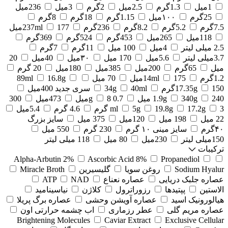
1میل
1.3گرم
2.5میل
2گرم
3میل
236میل
25گرم
۱۰۰میل
1.15گرم
18گرم
8گرم
7.5گرم
5.2گرم
8.2گرم
236گرم
177میل
237ml
118میل
265میل
453گرم
524گرم
369گرم
2.5 میلی لیتر
4میل
100 میل
11گرم
7گرم
3.7میلی لیتر
5.6میل
170 میل
۳۰میل
40میل
20
میل
65گرم
200میل
385میل
180میل
20 گرم
1.2گرم
175میل
14ml
70 میل
16.8g
89ml
150گرم
17.35g
40ml
34g
سری جدید 400میل
240 میل
340g
1.9g
0.7 g
8میل
473میل
300
3 گرم
17.2g
19.8g
5g
ml
4.6 گرم
5.4میل
22 میل
198 میل
120میل
375 میل
سایز بزرگ
۴۰گرم
سایز مینی ۱۰ گرم
230 گرم
550 میل
150میلی لیتر
230میل
80 میل
118 میلی لیتر
ترکیبات
Alpha-Arbutin 2%
Ascorbic Acid 8%
Propanediol
Sodium Hyalur
روغن سویا
گلیسیرین
Miracle Broth
عصاره جلبک دریایی
عصاره نعناع
NAD
ATP
الاستین
پپتیدها
رزوراترول
کلاژن
⁠نیاسینامید
هیالورونیک اسید
عصاره آویشن وحشی
عصاره برگ پریلا
عصاره مریم گلی
عطر رزماری
اب چشمه حرارتی اون
Brightening Molecules
Caviar Extract
Exclusive Cellular