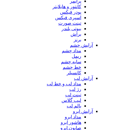
پرایمر
کانتور و هایلایتر
پودر فیکس
اسپری فیکس
تینت صورت
بیوتی بلندر
براش
برنز
آرایش چشم
مداد چشم
ریمل
سایه چشم
خط چشم
کانسیلر
آرایش لب
مداد لب و خط لب
رژ لب
تینت لب
لیپ گلاس
بالم لب
آرایش ابرو
مداد ابرو
هاشور ابرو
صابون ابرو