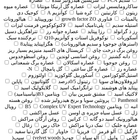
سدیم PCA
سریسین هیدرولیز شده
عصاره
ساکارومایسس لیزات
عصاره گل آرنیکا مونتانا
عصاره میوه
زیتون
کارنیتین
کره شیا
کوآنزیم A
کوجیک دی
پالمیتات
فناوری growth factor ZO
نوروپپتاید
هیالورونات
استیله سدیم
پلی‌تامیک اسید
لاکتوکوکوس فرمنت لیزات
رز ذ گرانولد
رزا پپتاید
عصاره جوانه رز
تتراهگزیل دسیل
آسکوربات
توکوفریل استات و کوآنزیم-Q10
نرم‌کننده سبک
(استرهای جوجوبا و سدیم هیالورونات)
هگزاپپتاید پپتاید8
روغن برگ درخت چای
کریستال های اکسید منیزیم بسیار ریز
دانه گشنیز
روغن اسانسی لوندین
روغن اسطوخدوس
روغن جوجوبا
عصاره اسکالان
عصاره برگ شمعدانی
عصاره رز
عصاره گل ساعتی
گل پامچال
N-
استیل‌گلوکوزامین
آسکوربیل گلوکوزید
اولئوزوم
ایزوفلاون‌های سویا
رتینول 0/5درصد
گلوتاتیون
پاپاین
پپتاید های هوشمند
ترانگزامیک اسید
گلایکولیک اسید
لاکتیک اسید
مشتق شیرین بیان
ویتامین B3(نیاسینامید)
Panthenol
پروتئین سویا و برنج هیدرولیز شده
روغن هسته
انبه
ویتامین B5
Complex UV Expert Technology
رویال
ژل
عسل سیاه جزیره ی اوسن
عسل مراکشی
هیالورونیک اسید دو گانه
کراتین
روغن آرگان مراکش
عصاره جلبک
نمک دریا مراکش
خاک رس
زغال
نارگیل
آلو قرمز
فریزیا
خاویار
گل گاردنیا سفید
گلابی
وانیل
آلو سیاه
چوب( velvet woods)
سیب(