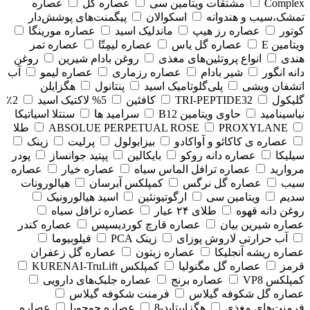
Complex
مشتقات ویتامین سی
عصاره گل
عصاره
تمشک،سیب و هندوانه
اسکوالان
پیگمنت‌های پوشش‌دار
کوتور
عصاره رز هیپ
ماندلیک اسید
عصاره مورینگا
ویتامین E
عصاره گل یاس
عصاره لیمِتّا
عصاره تمر
هندی
انواع پروتئین‌های مغذی
روغن بادام شیرین
روغن
دانه انگور
شیر بادام
عصاره رزماری
عصاره لیمو
آب
اتشفان ویشی
پلی‌گلوتامیک اسید
پنتانول
هگزایلن
گلیکول
TRI-PEPTIDE32
کافئین
5% لاکتیک اسید
2٪
نیاسینامید
حاوی ویتامین B12
سرامید ها
سنتلا اسیاتیکا
PROXYLANE
ABSOLUE PERPETUAL ROSE
طلا
عصاره ی کاکائو و آواکادو
بیزابولول
پرلیت
زینک
سیلیکا
عصاره دانه روکو
بایکالین
پپتید جوانساز
پودر
مروارید
عصاره ترافل الماس سیاه
عصاره خیار
عصاره
سیب
عصاره گل نرگس
کمپلکس آبرسان
هیالورونات
سدیم
ویتامین سی
ارگوتیونئین
اسید هیالورونیک
روغن دانه قهوه
طلای ۲۴ عیار
عصاره ترافل سیاه
عصاره شیرین بیان
عصاره قارچ کوردیسپس
عصاره کندر
آب حرارتی لاروش پوزای
زینک PCA
فیلوبیوما
عصاره ریشه آنجلیکا
عصاره زیتون
عصاره گل زعفران
قرمز
عصاره گل مگنولیا
کمپلکس KURENAI-TruLift
کمپلکس VP8
عصاره برنج
عصاره جلبک‌های دارویی
عصاره گل شکوفه گیلاس
فرمنت شکوفه گیلاس
فرمنت‌های مغذی
هگزاپپتاید-8
عصاره جوجوبا
عصاره