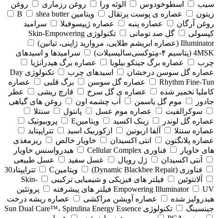
سیب
اسطوخودوس
الوئه ورا
روغن رزماری
روغن
زیتون
عصاره ی پوست پرتقال
ویتامین B
shea butter
روغن آرگان
عصاره پنبه
عصاره ژیپسوفیلا
سرامید
کپسولی
گل صد تومانی
تکنولوژی Skin-Empowering
Illuminator (عصاره ابریشم طلایی، مروارید ژاپنی، تیانین)
4MSK (پتاسیم ۴‑مِتوکسی‌سالیسیلات)
سرامیدها و اسیدهای
چرب
عصاره برگ جینکو بیلوبا
عصاره برگ هیدرانژیا
عصاره گل سوسن درخشان
اسیدهای چرب
تکنولوژی Day
Rhythm Fine‑Tun
عصاره گل سوسن
برگ قلبی
عصاره
کاملیا تخمیر شده
عصاره ی گل سرخ
قارچ ریشی
عطر
جادور
موم گل یاسمن
آب چشمه اون
روغن های گیاهی
سوکرالفیت
عصاره موم عسل
پانتول
سنتلا
عصاره گل لوندر
زینک اکسید
ویتامینE
پروبیوتیک
عصاره سنتلا
آلفا اربوتین
ازکوربیک اسید
تتراپپتاید
عصاره پلانگتون
انتی اکسیدان
خاویار خالص
ریزمغذی
های خاویار
فناوری Cellular Complex
هیدرواسنس خاویار
آنتی اکسیدان
ژل رویال
عسل سفید
عسل طبیعی
فناوری (‏Dynamic Blackbee Repair)
ویتامینC
تتراپپتاد30
آلانتوئین
فیلتر های فیزیکی و شیمیایی ترکیبی
Skin-
UV فیلتر های پیشرفته
Empowering Illuminator
پروتئین
هیدرولیز شده
عصاره آویشن مراکشی
عصاره ریشه درخت
جینسینگ
تکنولوژی Sun Dual Care™، Spirulina Energy Essence