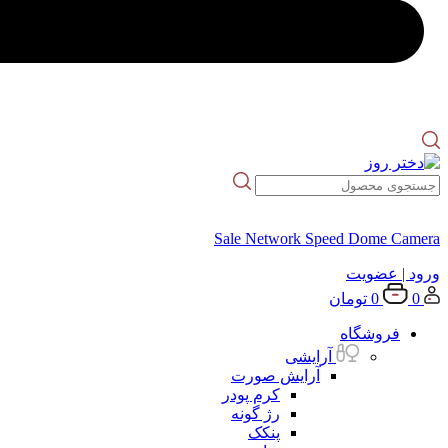
Sale Network Speed Dome Camera
ورود
| عضویت
0
0
تومان
فروشگاه
آرایشی
آرایش صورت
کرم پودر
رژ گونه
پنکک