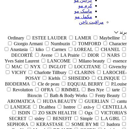
کراتین مو
کرم مو
ماسک مو
مکمل مو
مراقبت ناخن
برند
Ordinary
ESTEE LAUDER
LAMER
Maybelline
Giorgio Armani
Numbuzin
TOMFORD
Character
Anastasia
kiko
Carmex
LOREAL
CHANEL
DECORTÉ
Avene
LA Prairie
DIOR
NARS
Yves Saint Laurent
LANCOME
Milano beauty
essence
MAC
NYX
INGLOT
LOCCITANE
Givenchy
VICHY
Charlotte Tillbury
CLARINS
LAROCHE-
POSAY
Kiehls
SHISEIDO
CLINIQUE
BIODERMA
Cle de peau
EQQUAL BERRY
P.Louise
Revolution
OFRA
RIMMEL
Ben Nye
tarte
Bioxcin
Bath & Body Works
Fenty Beauty
AROMATICA
HUDA BEAUTY
GUERLIAN
cantu
LANEIGE
Dr.althea
Isntree
axis-y
CENTELLA
ISDIN
ZO SKIN HEALTH
Ogx
VICTORIA’S
SECRET
sisley
BENEFIT
Simple
L.A GIRL
SEPHORA
KERASTASE
SOME BY MI
Isadora