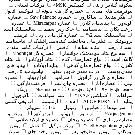
شکوفه گیلاس ژاپنی
کمپلکس 4MSK
مرکبات آسیایی
بیوفرمنت های مغذی
عصاره گل های بابونه
فنوکسی اتانول
هگزاپپتاید8
ساکاروز
عصاره Saw Palmetto
عصاره
آلوئه‌ورا
پپتایدهای کلاژن
عصاره Mitracarpus
عصاره
درخت پکان
نیاسینامید
خاک رس سفید
سالیسیلیک اسید
سالیسیلیک اسید 2%
عصاره گل های داویی
فرمنت
پروبیوتیک
فیلتر های محافظت کننده هیدرافیلیک
نیاسینامید
اسید 3 درصد
پپتاید شبانه
کافیین
ترکیبات گیاهی مغذی
سه نوع پپتاید بیومیمتیک جوانساز
عصاره گل Moonlight
گالیک اسید
انواع عصاره‌های گیاه
پپتاید آووکادو
پلی‌پپتاید
کلاژن
انواع عصاره های گیاهی
پپتاید اووکادو
پپتاید های
مغذی پوست
ذرات مغذی خاویار سفید
نیاسینامید ۵ درصد
عصاره ی گل رز گرانویل
سرامید
انواع پپتاید
عصاره
لیلی
عصاره انار
عصاره چای سبز
فرمنت نارگیل
Xylitylglucoside
Omega 3,6,9
Niacinamide
زینک
سولفات
کمپلکس D.A.F™
مس سولفات
باکوچیول
پپتاید
5-Cica
ALOE PDRN
آرتمیستا
آب یخی گلشی
سرامیدها
هیاتوین
رتینول
bio
شی‌باتر
Aquagenium™
آلوئه ورا
بیوتین
پودر کهربا
روغن و
عصاره رزماری
عصاره ریحان
عصاره ی ارکید طلایی
فناوری Cell Respiration™
روغن نارگیل
عسل
روغن
آووکادو
روغن اسطوخودوس
روغن درخت چای
سرکه