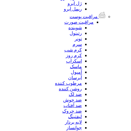
ژل ابرو
ریمل ابرو
مراقبت پوست
مراقبت صورت
شوینده
رتینول
تونر
سرم
کرم شب
کرم روز
اسکراپ
ماسک
آمپول
آبرسان
مرطوب کننده
روشن کننده
ضد لک
ضد جوش
ضد آفتاب
ضد چروک
لیفتینگ
لایه بردار
جوانساز