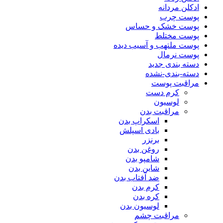
ادکلن مردانه
پوست چرب
پوست خشک و حساس
پوست مختلط
پوست ملتهب و آسیب دیده
پوست نرمال
دسته بندی جدید
دسته-بندی-نشده
مراقبت پوست
کرم دست
لوسیون
مراقبت بدن
اسکراپ بدن
بادی اسپلش
برنزر
روغن بدن
شامپو بدن
شاین بدن
ضد آفتاب بدن
کرم بدن
کره بدن
لوسیون بدن
مراقبت چشم