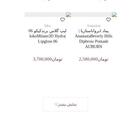
kiko
Anastasia
پماد ابرواناستازیا |
لیپ گلاس‌ برندکیکو 06
|kikoMilano3D Hydra
AnastasiaBeverly Hills
Lipgloss 06
Dipbrow Pomade
AUBURN
تومان2,580,000
تومان3,700,000
نمایش بیشتر