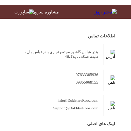
مشاوره سریع
اطلاعات تماس
بندر عباس گلشهر مجتمع تجاری بندرعباس مال ،
طبقه همکف ، پلاک46
07633385936
09355068155
info@DokhtareRooz.com
Support@DokhtreRooz.com
لینک های اصلی