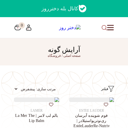
کانال بله دخترروز
0
آرایش گونه
صفحه اصلی
/
فروشگاه
فیلتر
LAMER
ESTEE LAUDER
فوم شوینده آبرسان
بالم لب لامر | La Mer The
ری‌نوتریواستیلادر |
Lip Balm
EstéeLauderRe-Nutriv