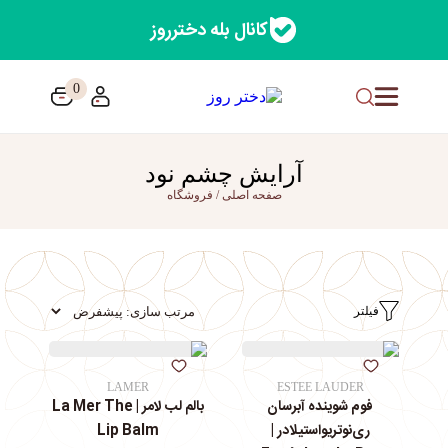
کانال بله دخترروز
0
آرایش چشم نود
صفحه اصلی
/
فروشگاه
فیلتر
LAMER
ESTEE LAUDER
فوم شوینده آبرسان
بالم لب لامر | La Mer The
ری‌نوتریواستیلادر |
Lip Balm