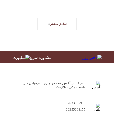
نمایش بیشتر
مشاوره سریع
بندر عباس گلشهر مجتمع تجاری بندرعباس مال ،
طبقه همکف ، پلاک46
07633385936
09355068155