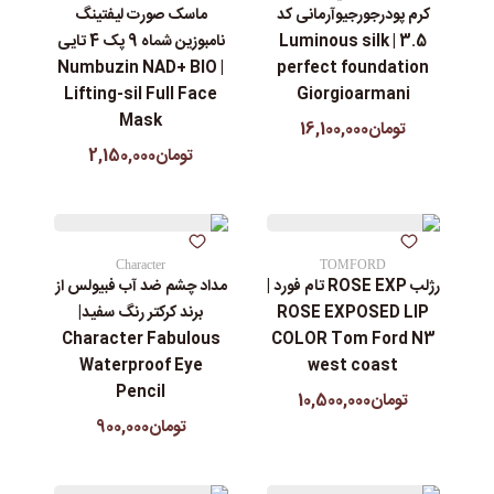
کرم پودرجورجیوآرمانی کد
ماسک صورت لیفتینگ
3.5 | Luminous silk
نامبوزین شماه 9 پک 4 تایی
| Numbuzin NAD+ BIO
perfect foundation
Lifting-sil Full Face
Giorgioarmani
Mask
تومان16,100,000
تومان2,150,000
Character
TOMFORD
رژلب ROSE EXP تام فورد |
مداد چشم ضد آب فبیولس از
ROSE EXPOSED LIP
برند کرکتر رنگ سفید|
Character Fabulous
COLOR Tom Ford N3
Waterproof Eye
west coast
Pencil
تومان10,500,000
تومان900,000