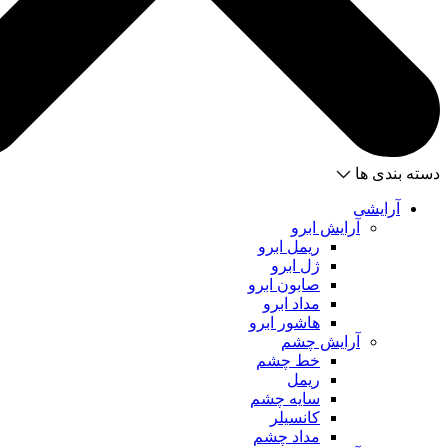
دسته بندی ها
آرایشی
آرایش ابرو
ریمل ابرو
ژل ابرو
صابون ابرو
مداد ابرو
هاشور ابرو
آرایش چشم
خط چشم
ریمل
سایه چشم
کانسیلر
مداد چشم