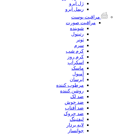
ژل ابرو
ریمل ابرو
مراقبت پوست
مراقبت صورت
شوینده
رتینول
تونر
سرم
کرم شب
کرم روز
اسکراپ
ماسک
آمپول
آبرسان
مرطوب کننده
روشن کننده
ضد لک
ضد جوش
ضد آفتاب
ضد چروک
لیفتینگ
لایه بردار
جوانساز