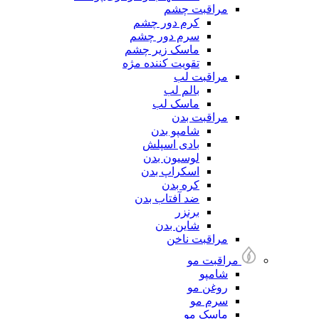
مراقبت چشم
کرم دور چشم
سرم دور چشم
ماسک زیر چشم
تقویت کننده مژه
مراقبت لب
بالم لب
ماسک لب
مراقبت بدن
شامپو بدن
بادی اسپلش
لوسیون بدن
اسکراپ بدن
کره بدن
ضد آفتاب بدن
برنزر
شاین بدن
مراقبت ناخن
مراقبت مو
شامپو
روغن مو
سرم مو
ماسک مو