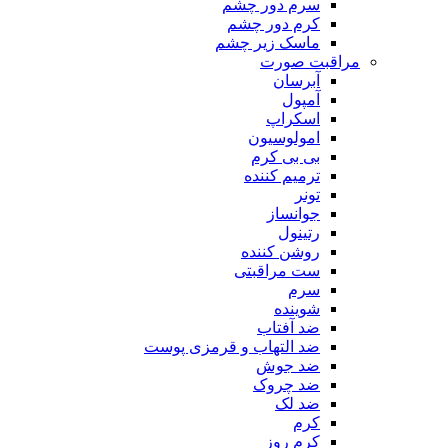
سرم دور چشم
کرم دور چشم
ماسک زیر چشم
مراقبت صورت
آبرسان
آمپول
اسکراپ
امولوسیون
بی بی کرم
ترمیم کننده
تونر
جوانساز
رتینول
روشن کننده
ست مراقبتی
سرم
شوینده
ضد آفتاب
ضد التهاب و قرمزی پوست
‌ضد جوش
ضد چروک
ضد لک
کرم
کرم روز