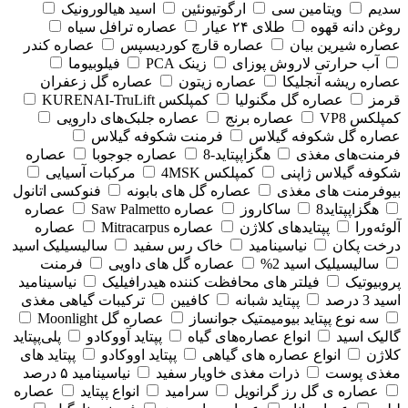
سدیم
ویتامین سی
ارگوتیونئین
اسید هیالورونیک
روغن دانه قهوه
طلای ۲۴ عیار
عصاره ترافل سیاه
عصاره شیرین بیان
عصاره قارچ کوردیسپس
عصاره کندر
آب حرارتی لاروش پوزای
زینک PCA
فیلوبیوما
عصاره ریشه آنجلیکا
عصاره زیتون
عصاره گل زعفران
قرمز
عصاره گل مگنولیا
کمپلکس KURENAI-TruLift
کمپلکس VP8
عصاره برنج
عصاره جلبک‌های دارویی
عصاره گل شکوفه گیلاس
فرمنت شکوفه گیلاس
فرمنت‌های مغذی
هگزاپپتاید-8
عصاره جوجوبا
عصاره
شکوفه گیلاس ژاپنی
کمپلکس 4MSK
مرکبات آسیایی
بیوفرمنت های مغذی
عصاره گل های بابونه
فنوکسی اتانول
هگزاپپتاید8
ساکاروز
عصاره Saw Palmetto
عصاره
آلوئه‌ورا
پپتایدهای کلاژن
عصاره Mitracarpus
عصاره
درخت پکان
نیاسینامید
خاک رس سفید
سالیسیلیک اسید
سالیسیلیک اسید 2%
عصاره گل های داویی
فرمنت
پروبیوتیک
فیلتر های محافظت کننده هیدرافیلیک
نیاسینامید
اسید 3 درصد
پپتاید شبانه
کافیین
ترکیبات گیاهی مغذی
سه نوع پپتاید بیومیمتیک جوانساز
عصاره گل Moonlight
گالیک اسید
انواع عصاره‌های گیاه
پپتاید آووکادو
پلی‌پپتاید
کلاژن
انواع عصاره های گیاهی
پپتاید اووکادو
پپتاید های
مغذی پوست
ذرات مغذی خاویار سفید
نیاسینامید ۵ درصد
عصاره ی گل رز گرانویل
سرامید
انواع پپتاید
عصاره