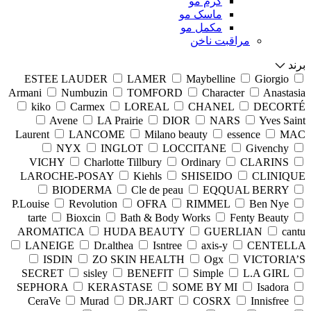
کرم مو
ماسک مو
مکمل مو
مراقبت ناخن
برند
ESTEE LAUDER
LAMER
Maybelline
Giorgio
Armani
Numbuzin
TOMFORD
Character
Anastasia
kiko
Carmex
LOREAL
CHANEL
DECORTÉ
Avene
LA Prairie
DIOR
NARS
Yves Saint
Laurent
LANCOME
Milano beauty
essence
MAC
NYX
INGLOT
LOCCITANE
Givenchy
VICHY
Charlotte Tillbury
Ordinary
CLARINS
LAROCHE-POSAY
Kiehls
SHISEIDO
CLINIQUE
BIODERMA
Cle de peau
EQQUAL BERRY
P.Louise
Revolution
OFRA
RIMMEL
Ben Nye
tarte
Bioxcin
Bath & Body Works
Fenty Beauty
AROMATICA
HUDA BEAUTY
GUERLIAN
cantu
LANEIGE
Dr.althea
Isntree
axis-y
CENTELLA
ISDIN
ZO SKIN HEALTH
Ogx
VICTORIA’S
SECRET
sisley
BENEFIT
Simple
L.A GIRL
SEPHORA
KERASTASE
SOME BY MI
Isadora
CeraVe
Murad
DR.JART
COSRX
Innisfree