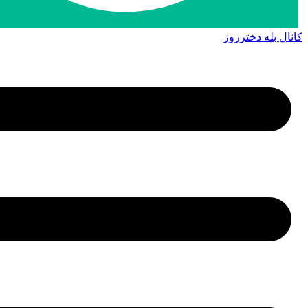
کانال بله دخترروز