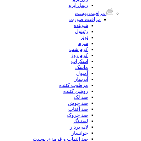
ریمل ابرو
مراقبت پوست
مراقبت صورت
شوینده
رتینول
تونر
سرم
کرم شب
کرم روز
اسکراپ
ماسک
آمپول
آبرسان
مرطوب کننده
روشن کننده
ضد لک
ضد جوش
ضد آفتاب
ضد چروک
لیفتینگ
لایه بردار
جوانساز
ضد التهاب و قرمزی پوست