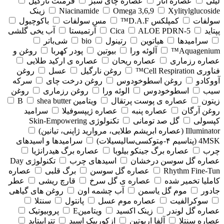
لیلی
عصاره انار
عصاره چای سبز
فرمنت نارگیل
Xylitylglucoside
Omega 3,6,9
Niacinamide
زینک
سولفات
کمپلکس D.A.F™
مس سولفات
باکوچیول
پپتاید
5-Cica
ALOE PDRN
آرتمیستا
آب یخی گلشی
سرامیدها
هیاتوین
رتینول
bio
شی‌باتر
Aquagenium™
آلوئه ورا
بیوتین
پودر کهربا
روغن و
عصاره رزماری
عصاره ریحان
عصاره ی ارکید طلایی
فناوری Cell Respiration™
روغن نارگیل
عسل
روغن
آووکادو
روغن اسطوخودوس
روغن درخت چای
سرکه
سیب
اسطوخودوس
الوئه ورا
روغن رزماری
روغن
زیتون
عصاره ی پوست پرتقال
ویتامین B
shea butter
روغن آرگان
عصاره پنبه
عصاره ژیپسوفیلا
سرامید
کپسولی
گل صد تومانی
تکنولوژی Skin-Empowering
Illuminator (عصاره ابریشم طلایی، مروارید ژاپنی، تیانین)
4MSK (پتاسیم ۴‑مِتوکسی‌سالیسیلات)
سرامیدها و اسیدهای
چرب
عصاره برگ جینکو بیلوبا
عصاره برگ هیدرانژیا
عصاره گل سوسن درخشان
اسیدهای چرب
تکنولوژی Day
Rhythm Fine‑Tun
عصاره گل سوسن
برگ قلبی
عصاره
کاملیا تخمیر شده
عصاره ی گل سرخ
قارچ ریشی
عطر
جادور
موم گل یاسمن
آب چشمه اون
روغن های گیاهی
سوکرالفیت
عصاره موم عسل
پانتول
سنتلا
عصاره گل لوندر
زینک اکسید
ویتامینE
پروبیوتیک
عصاره سنتلا
آلفا اربوتین
ازکوربیک اسید
تتراپپتاید