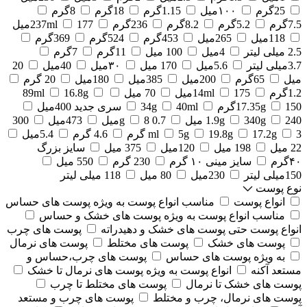
25گرم
۱۰۰میل
1.15گرم
18گرم
8گرم
7.5گرم
5.2گرم
8.2گرم
236گرم
177میل
237ml
118میل
265میل
453گرم
524گرم
369گرم
2.5 میلی لیتر
4میل
100 میل
11گرم
7گرم
3.7میلی لیتر
5.6میل
170 میل
۳۰میل
40میل
20
میل
65گرم
200میل
385میل
180میل
20 گرم
1.2گرم
175میل
14ml
70 میل
16.8g
89ml
150گرم
17.35g
40ml
34g
سری جدید 400میل
240 میل
340g
1.9g
0.7 g
8میل
473میل
300
3 گرم
17.2g
19.8g
5g
ml
4.6 گرم
5.4میل
22 میل
198 میل
120میل
375 میل
سایز بزرگ
۴۰گرم
سایز مینی ۱۰ گرم
230 گرم
550 میل
150میلی لیتر
230میل
80 میل
118 میلی لیتر
نوع پوست
انواع پوست
مناسب انواع پوست به ویژه پوست های حساس
مناسب انواع پوست به ویژه پوست های خشک و حساس
انواع پوست حتی پوست های خشک و دهیدراته
پوست های چرب
پوست های خشک
پوست های مختلط
پوست های نرمال
به ویژه پوست های حساس
پوست های چرب،حساس و
مستعد آکنه
انواع پوست به ویژه پوست های نرمال تا خشک
پوست های خشک تا نرمال
پوست های مختلط تا چرب
پوست های نرمال، چرب و مختلط
پوست های چرب و مستعد