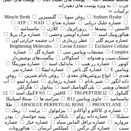
چرب
به ویژه پوست های دهیدراته
ترکیبات
Sodium Hyalur
روغن سویا
گلیسیرین
Miracle Broth
عصاره جلبک دریایی
عصاره نعناع
NAD
ATP
الاستین
پپتیدها
رزوراترول
کلاژن
⁠نیاسینامید
هیالورونیک اسید
عصاره آویشن وحشی
عصاره برگ پریلا
عصاره مریم گلی
عطر رزماری
اب چشمه حرارتی اون
Brightening Molecules
Caviar Extract
Exclusive Cellular
Complex
مشتقات ویتامین سی
عصاره گل
عصاره
تمشک،سیب و هندوانه
اسکوالان
پیگمنت‌های پوشش‌دار
کوتور
عصاره رز هیپ
ماندلیک اسید
عصاره مورینگا
ویتامین E
عصاره گل یاس
عصاره لیمِتّا
عصاره تمر
هندی
انواع پروتئین‌های مغذی
روغن بادام شیرین
روغن
دانه انگور
شیر بادام
عصاره رزماری
عصاره لیمو
آب
اتشفان ویشی
پلی‌گلوتامیک اسید
پنتانول
هگزایلن
گلیکول
TRI-PEPTIDE32
کافئین
5% لاکتیک اسید
2٪
نیاسینامید
حاوی ویتامین B12
سرامید ها
سنتلا اسیاتیکا
PROXYLANE
ABSOLUE PERPETUAL ROSE
طلا
عصاره ی کاکائو و آواکادو
بیزابولول
پرلیت
زینک
سیلیکا
عصاره دانه روکو
بایکالین
پپتید جوانساز
پودر
مروارید
عصاره ترافل الماس سیاه
عصاره خیار
عصاره
سیب
عصاره گل نرگس
کمپلکس آبرسان
هیالورونات