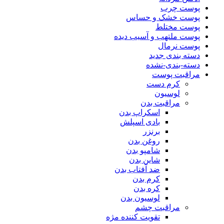
پوست چرب
پوست خشک و حساس
پوست مختلط
پوست ملتهب و آسیب دیده
پوست نرمال
دسته بندی جدید
دسته-بندی-نشده
مراقبت پوست
کرم دست
لوسیون
مراقبت بدن
اسکراپ بدن
بادی اسپلش
برنزر
روغن بدن
شامپو بدن
شاین بدن
ضد آفتاب بدن
کرم بدن
کره بدن
لوسیون بدن
مراقبت چشم
تقویت کننده مژه