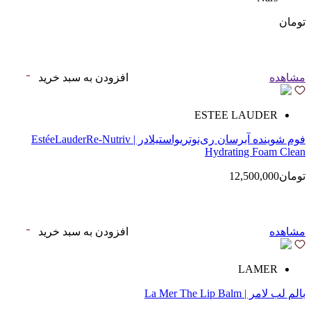
تومان
مشاهده
افزودن به سبد خرید
ESTEE LAUDER
فوم شوینده آبرسان ری‌نوتریواستیلادر | EstéeLauderRe-Nutriv
Hydrating Foam Clean
تومان12,500,000
مشاهده
افزودن به سبد خرید
LAMER
بالم لب لامر | La Mer The Lip Balm