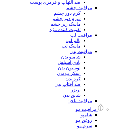
ضد التهاب و قرمزی پوست
مراقبت چشم
کرم دور چشم
سرم دور چشم
ماسک زیر چشم
تقویت کننده مژه
مراقبت لب
بالم لب
ماسک لب
مراقبت بدن
شامپو بدن
بادی اسپلش
لوسیون بدن
اسکراپ بدن
کره بدن
ضد آفتاب بدن
برنزر
شاین بدن
مراقبت ناخن
مراقبت مو
شامپو
روغن مو
سرم مو