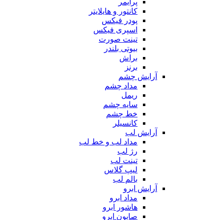
پرایمر
کانتور و هایلایتر
پودر فیکس
اسپری فیکس
تینت صورت
بیوتی بلندر
براش
برنز
آرایش چشم
مداد چشم
ریمل
سایه چشم
خط چشم
کانسیلر
آرایش لب
مداد لب و خط لب
رژ لب
تینت لب
لیپ گلاس
بالم لب
آرایش ابرو
مداد ابرو
هاشور ابرو
صابون ابرو