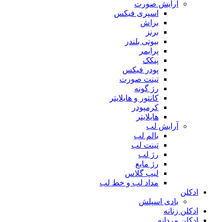
آرایش صورت
اسپری فیکس
براش
برنز
بیوتی بلندر
پرایمر
پنکک
پودر فیکس
تینت صورت
رژ گونه
کانتور و هایلایتر
کرمپودر
هایلایتر
آرایش لب
بالم لب
تینت لب
رژ لب
رژ مایع
لیپ گلاس
مداد لب و خط لب
ادکلن
بادی اسپلش
ادکلن زنانه
ادکلن مردانه