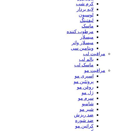
کرم شب
لایه بردار
لوسیون
لیفتینگ
ماسک
مرطوب کننده
میسلار
میسلار واتر
ویتامین سی
مراقبت لب
بالم لب
ماسک لب
مراقبت مو
اسپری مو
پروتئین مو
روغن مو
ژل مو
سرم مو
شامپو
شیر مو
ضد ریزش
ضد شوره
کراتین مو