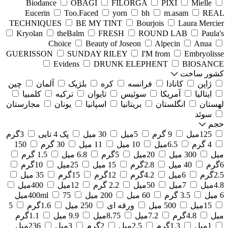
Biodance
OBAGI
FILORGA
PIXI
Mielle
Eucerin
Too.Faced
yorn
bh
m.asam
REAL
TECHNIQUES
BE MY TINT
Bourjois
Laura Mercier
Kryolan
theBalm
FRESH
ROUND LAB
Paula's
Choice
Beauty of Joseon
Alpecin
Anua
GUERISSON
SUNDAY RILEY
I'M from
Embryolisse
Evidens
DRUNK ELEPHENT
BIOSANCE
کشور ساخت
ژاپن
کانادا
فرانسه
کره
بلژیک
آلمان
چین
ایتالیا
آمریکا
سوئیس
تایوان
ترکیه
کلمبیا
لهستان
انگلستان
بریتانیا
اسپانیا
یونان
مجارستان
سوئد
حجم
125میل
9 گرم
5میل
30 میل
پک 4 تایی
3گرم
4 گرم
6.5میل
10 میل
11 میل
30 گرم
150
میل
300 میل
20میل
5گرم
6.8 میل
1.5 گرم
6گرم
40 میل
2.8گرم
15 میل
25میل
10گرم
2.5گرم
6میل
4.2گرم
12گرم
15گرم
35 میل
4.8میل
7میل
50میل
2.2 گرم
12میل
400میل
6 میل
3.5 گرم
60 میل
200 میل
75میل
400ml
15میل
500 میل
ورقه ای
250 میل
1.6گرم
5
میل
4.8گرم
7.2میل
8.75میل
9.9 میل
1.1گرم
1میل
1.3گرم
2.5میل
2گرم
3میل
236میل