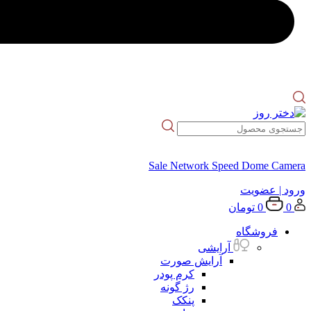
Sale Network Speed Dome Camera
ورود
| عضویت
0
0
تومان
فروشگاه
آرایشی
آرایش صورت
کرم پودر
رژ گونه
پنکک