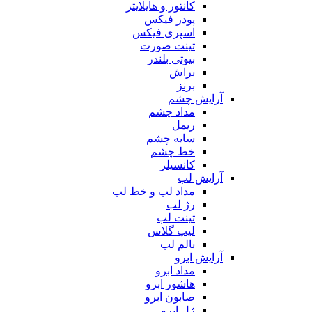
کانتور و هایلایتر
پودر فیکس
اسپری فیکس
تینت صورت
بیوتی بلندر
براش
برنز
آرایش چشم
مداد چشم
ریمل
سایه چشم
خط چشم
کانسیلر
آرایش لب
مداد لب و خط لب
رژ لب
تینت لب
لیپ گلاس
بالم لب
آرایش ابرو
مداد ابرو
هاشور ابرو
صابون ابرو
ژل ابرو