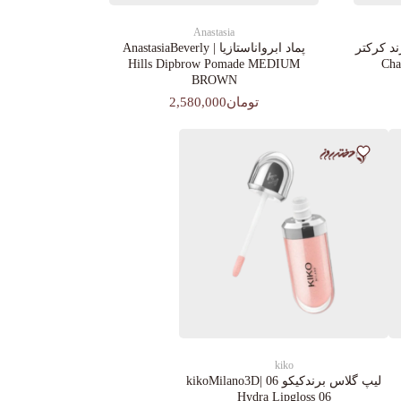
Anastasia
د کرکتر
پماد ابرواناستازیا | AnastasiaBeverly
Chara
Hills Dipbrow Pomade MEDIUM
BROWN
تومان2,580,000
kiko
لیپ گلاس‌ برندکیکو 06 |kikoMilano3D
Hydra Lipgloss 06