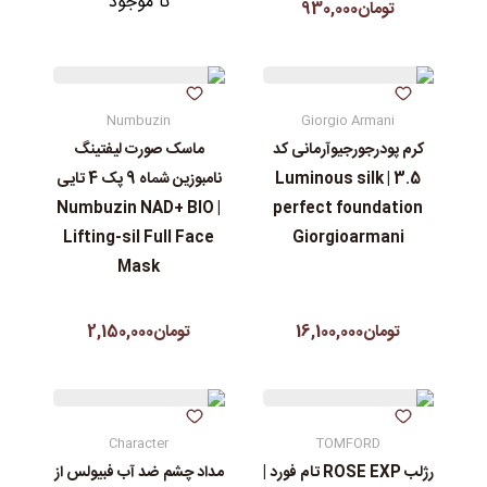
نا موجود
تومان930,000
Numbuzin
Giorgio Armani
کرم پودرجورجیوآرمانی کد
ماسک صورت لیفتینگ
3.5 | Luminous silk
نامبوزین شماه 9 پک 4 تایی
| Numbuzin NAD+ BIO
perfect foundation
Lifting-sil Full Face
Giorgioarmani
Mask
تومان16,100,000
تومان2,150,000
Character
TOMFORD
رژلب ROSE EXP تام فورد |
مداد چشم ضد آب فبیولس از