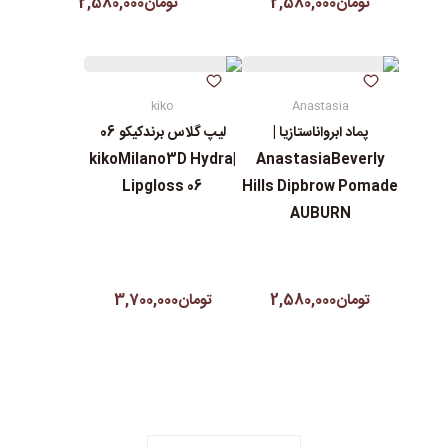
تومان2,580,000
تومان2,580,000
kiko
Anastasia
پماد ابرواناستازیا |
لیپ گلاس‌ برندکیکو 06
|kikoMilano3D Hydra
AnastasiaBeverly
Lipgloss 06
Hills Dipbrow Pomade
AUBURN
تومان2,580,000
تومان3,700,000