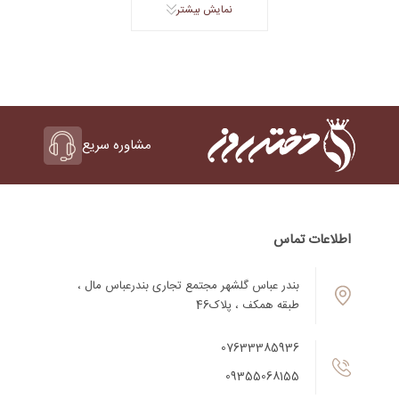
نمایش بیشتر
مشاوره سریع
اطلاعات تماس
بندر عباس گلشهر مجتمع تجاری بندرعباس مال ،
طبقه همکف ، پلاک46
07633385936
09355068155