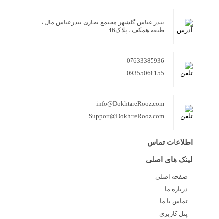
بندر عباس گلشهر مجتمع تجاری بندرعباس مال ،
طبقه همکف ، پلاک46
07633385936
09355068155
info@DokhtareRooz.com
Support@DokhtreRooz.com
اطلاعات تماس
لینک های اصلی
صفحه اصلی
درباره ما
تماس با ما
پنل کاربری