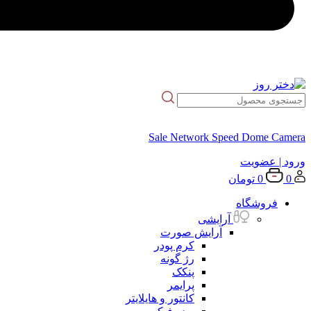
Sale Network Speed Dome Camera
ورود
| عضویت
0
0
تومان
فروشگاه
آرایشی
آرایش صورت
کرم پودر
رژ گونه
پنکک
پرایمر
کانتور و هایلایتر