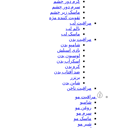
کرم دور چشم
سرم دور چشم
ماسک زیر چشم
تقویت کننده مژه
مراقبت لب
بالم لب
ماسک لب
مراقبت بدن
شامپو بدن
بادی اسپلش
لوسیون بدن
اسکراپ بدن
کره بدن
ضد آفتاب بدن
برنزر
شاین بدن
مراقبت ناخن
مراقبت مو
شامپو
روغن مو
سرم مو
ماسک مو
شیر مو