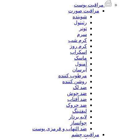
مراقبت پوست
مراقبت صورت
شوینده
رتینول
تونر
سرم
کرم شب
کرم روز
اسکراپ
ماسک
آمپول
آبرسان
مرطوب کننده
روشن کننده
ضد لک
ضد جوش
ضد آفتاب
ضد چروک
لیفتینگ
لایه بردار
جوانساز
ضد التهاب و قرمزی پوست
مراقبت چشم