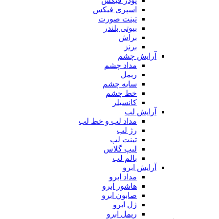
پودر فیکس
اسپری فیکس
تینت صورت
بیوتی بلندر
براش
برنز
آرایش چشم
مداد چشم
ریمل
سایه چشم
خط چشم
کانسیلر
آرایش لب
مداد لب و خط لب
رژ لب
تینت لب
لیپ گلاس
بالم لب
آرایش ابرو
مداد ابرو
هاشور ابرو
صابون ابرو
ژل ابرو
ریمل ابرو