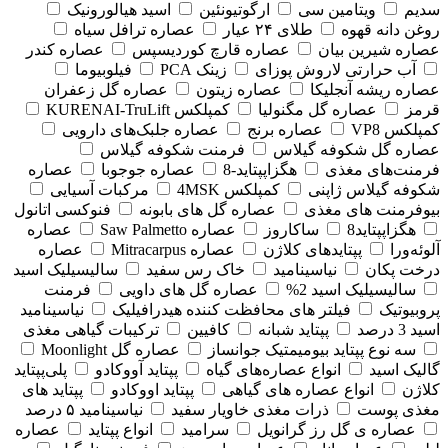
سدیم
ویتامین سی
ارگوتیونئین
اسید هیالورونیک
روغن دانه قهوه
طلای ۲۴ عیار
عصاره ترافل سیاه
عصاره شیرین بیان
عصاره قارچ کوردیسپس
عصاره کندر
آب حرارتی لاروش پوزای
زینک PCA
فیلوبیوما
عصاره ریشه آنجلیکا
عصاره زیتون
عصاره گل زعفران
قرمز
عصاره گل مگنولیا
کمپلکس KURENAI-TruLift
کمپلکس VP8
عصاره برنج
عصاره جلبک‌های دارویی
عصاره گل شکوفه گیلاس
فرمنت شکوفه گیلاس
فرمنت‌های مغذی
هگزاپپتاید-8
عصاره جوجوبا
عصاره
شکوفه گیلاس ژاپنی
کمپلکس 4MSK
مرکبات آسیایی
بیوفرمنت های مغذی
عصاره گل های بابونه
فنوکسی اتانول
هگزاپپتاید8
ساکاروز
عصاره Saw Palmetto
عصاره
آلوئه‌ورا
پپتایدهای کلاژن
عصاره Mitracarpus
عصاره
درخت پکان
نیاسینامید
خاک رس سفید
سالیسیلیک اسید
سالیسیلیک اسید 2%
عصاره گل های داویی
فرمنت
پروبیوتیک
فیلتر های محافظت کننده هیدرافیلیک
نیاسینامید
اسید 3 درصد
پپتاید شبانه
کافیین
ترکیبات گیاهی مغذی
سه نوع پپتاید بیومیمتیک جوانساز
عصاره گل Moonlight
گالیک اسید
انواع عصاره‌های گیاه
پپتاید آووکادو
پلی‌پپتاید
کلاژن
انواع عصاره های گیاهی
پپتاید اووکادو
پپتاید های
مغذی پوست
ذرات مغذی خاویار سفید
نیاسینامید ۵ درصد
عصاره ی گل رز گرانویل
سرامید
انواع پپتاید
عصاره