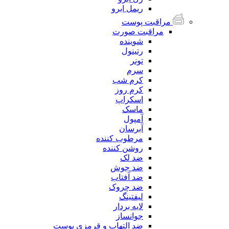
ریمل ابرو
مراقبت پوست
مراقبت صورت
شوینده
رتینول
تونر
سرم
کرم شب
کرم روز
اسکراپ
ماسک
آمپول
آبرسان
مرطوب کننده
روشن کننده
ضد لک
ضد جوش
ضد آفتاب
ضد چروک
لیفتینگ
لایه بردار
جوانساز
ضد التهاب و قرمزی پوست