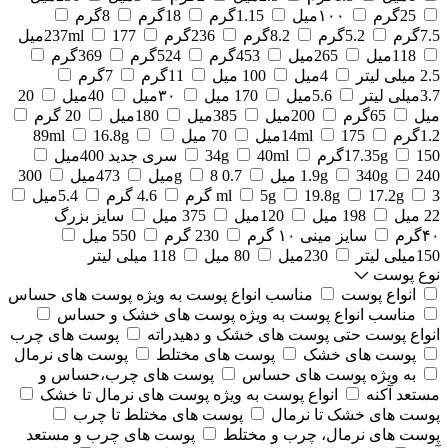
25گرم
۱۰۰میل
1.15گرم
18گرم
8گرم
7.5گرم
5.2گرم
8.2گرم
236گرم
177میل
237ml
118میل
265میل
453گرم
524گرم
369گرم
2.5 میلی لیتر
4میل
100 میل
11گرم
7گرم
3.7میلی لیتر
5.6میل
170 میل
۳۰میل
40میل
20
میل
65گرم
200میل
385میل
180میل
20 گرم
1.2گرم
175میل
14ml
70 میل
16.8g
89ml
150گرم
17.35g
40ml
34g
سری جدید 400میل
240 میل
340g
1.9g
0.7 g
8میل
473میل
300
3 گرم
17.2g
19.8g
5g
ml
4.6 گرم
5.4میل
22 میل
198 میل
120میل
375 میل
سایز بزرگ
۴۰گرم
سایز مینی ۱۰ گرم
230 گرم
550 میل
150میلی لیتر
230میل
80 میل
118 میلی لیتر
نوع پوست
انواع پوست
مناسب انواع پوست به ویژه پوست های حساس
مناسب انواع پوست به ویژه پوست های خشک و حساس
انواع پوست حتی پوست های خشک و دهیدراته
پوست های چرب
پوست های خشک
پوست های مختلط
پوست های نرمال
به ویژه پوست های حساس
پوست های چرب،حساس و
مستعد آکنه
انواع پوست به ویژه پوست های نرمال تا خشک
پوست های خشک تا نرمال
پوست های مختلط تا چرب
پوست های نرمال، چرب و مختلط
پوست های چرب و مستعد