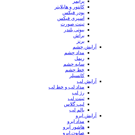
پرایمر
کانتور و هایلایتر
پودر فیکس
اسپری فیکس
تینت صورت
بیوتی بلندر
براش
برنز
آرایش چشم
مداد چشم
ریمل
سایه چشم
خط چشم
کانسیلر
آرایش لب
مداد لب و خط لب
رژ لب
تینت لب
لیپ گلاس
بالم لب
آرایش ابرو
مداد ابرو
هاشور ابرو
صابون ابرو