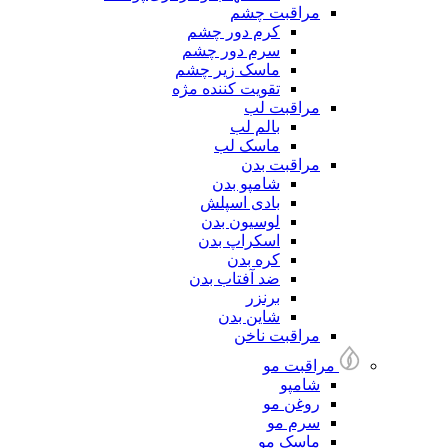
مراقبت چشم
کرم دور چشم
سرم دور چشم
ماسک زیر چشم
تقویت کننده مژه
مراقبت لب
بالم لب
ماسک لب
مراقبت بدن
شامپو بدن
بادی اسپلش
لوسیون بدن
اسکراپ بدن
کره بدن
ضد آفتاب بدن
برنزر
شاین بدن
مراقبت ناخن
مراقبت مو
شامپو
روغن مو
سرم مو
ماسک مو