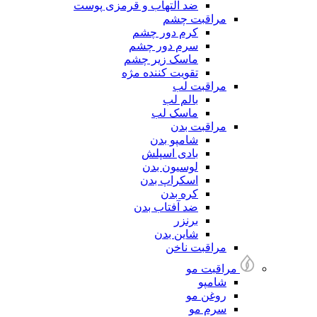
ضد التهاب و قرمزی پوست
مراقبت چشم
کرم دور چشم
سرم دور چشم
ماسک زیر چشم
تقویت کننده مژه
مراقبت لب
بالم لب
ماسک لب
مراقبت بدن
شامپو بدن
بادی اسپلش
لوسیون بدن
اسکراپ بدن
کره بدن
ضد آفتاب بدن
برنزر
شاین بدن
مراقبت ناخن
مراقبت مو
شامپو
روغن مو
سرم مو