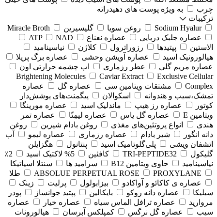
چرب
به ویژه پوست های دهیدراته
ترکیبات
Sodium Hyalur
روغن سویا
گلیسیرین
Miracle Broth
عصاره جلبک دریایی
عصاره نعناع
NAD
ATP
الاستین
پپتیدها
رزوراترول
کلاژن
⁠نیاسینامید
هیالورونیک اسید
عصاره آویشن وحشی
عصاره برگ پریلا
عصاره مریم گلی
عطر رزماری
اب چشمه حرارتی اون
Brightening Molecules
Caviar Extract
Exclusive Cellular
Complex
مشتقات ویتامین سی
عصاره گل
عصاره
تمشک،سیب و هندوانه
اسکوالان
پیگمنت‌های پوشش‌دار
کوتور
عصاره رز هیپ
ماندلیک اسید
عصاره مورینگا
ویتامین E
عصاره گل یاس
عصاره لیمِتّا
عصاره تمر
هندی
انواع پروتئین‌های مغذی
روغن بادام شیرین
روغن
دانه انگور
شیر بادام
عصاره رزماری
عصاره لیمو
آب
اتشفان ویشی
پلی‌گلوتامیک اسید
پنتانول
هگزایلن
گلیکول
TRI-PEPTIDE32
کافئین
5% لاکتیک اسید
2٪
نیاسینامید
حاوی ویتامین B12
سرامید ها
سنتلا اسیاتیکا
PROXYLANE
ABSOLUE PERPETUAL ROSE
طلا
عصاره ی کاکائو و آواکادو
بیزابولول
پرلیت
زینک
سیلیکا
عصاره دانه روکو
بایکالین
پپتید جوانساز
پودر
مروارید
عصاره ترافل الماس سیاه
عصاره خیار
عصاره
سیب
عصاره گل نرگس
کمپلکس آبرسان
هیالورونات