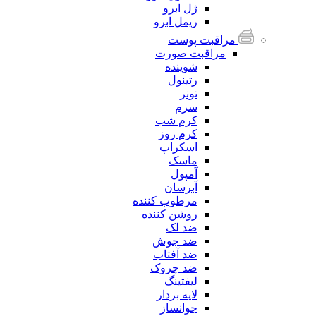
ژل ابرو
ریمل ابرو
مراقبت پوست
مراقبت صورت
شوینده
رتینول
تونر
سرم
کرم شب
کرم روز
اسکراپ
ماسک
آمپول
آبرسان
مرطوب کننده
روشن کننده
ضد لک
ضد جوش
ضد آفتاب
ضد چروک
لیفتینگ
لایه بردار
جوانساز