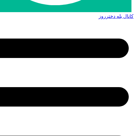
کانال بله دخترروز