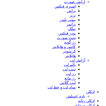
آرایش صورت
اسپری فیکس
براش
برنز
بیوتی بلندر
پرایمر
پنکک
پودر فیکس
تینت صورت
رژ گونه
کانتور و هایلایتر
کرمپودر
هایلایتر
آرایش لب
بالم لب
تینت لب
رژ لب
رژ مایع
لیپ گلاس
مداد لب و خط لب
ادکلن
بادی اسپلش
ادکلن زنانه
ادکلن مردانه