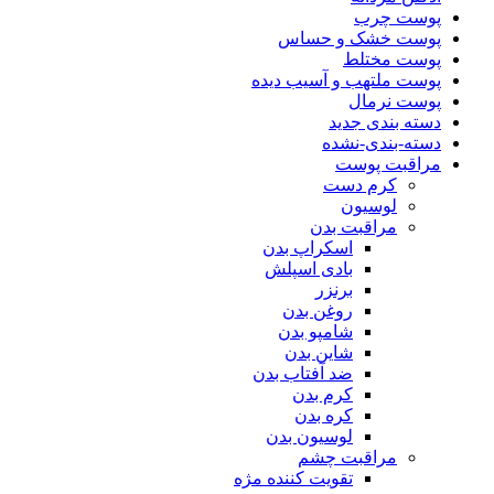
پوست چرب
پوست خشک و حساس
پوست مختلط
پوست ملتهب و آسیب دیده
پوست نرمال
دسته بندی جدید
دسته-بندی-نشده
مراقبت پوست
کرم دست
لوسیون
مراقبت بدن
اسکراپ بدن
بادی اسپلش
برنزر
روغن بدن
شامپو بدن
شاین بدن
ضد آفتاب بدن
کرم بدن
کره بدن
لوسیون بدن
مراقبت چشم
تقویت کننده مژه