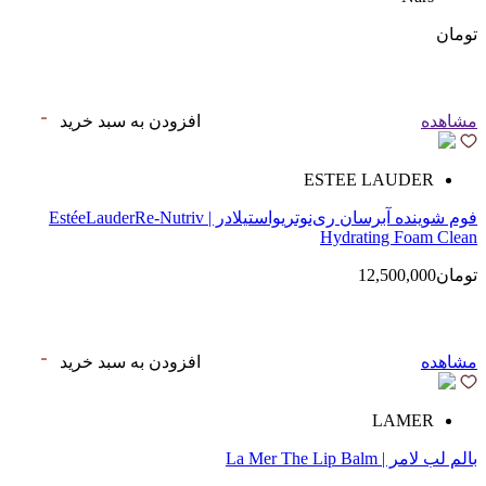
تومان
مشاهده
افزودن به سبد خرید
ESTEE LAUDER
فوم شوینده آبرسان ری‌نوتریواستیلادر | EstéeLauderRe-Nutriv
Hydrating Foam Clean
تومان12,500,000
مشاهده
افزودن به سبد خرید
LAMER
بالم لب لامر | La Mer The Lip Balm