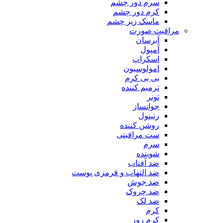
سرم دور چشم
کرم دور چشم
ماسک زیر چشم
مراقبت صورت
آبرسان
آمپول
اسکراپ
امولوسیون
بی بی کرم
ترمیم کننده
تونر
جوانساز
رتینول
روشن کننده
ست مراقبتی
سرم
شوینده
ضد آفتاب
ضد التهاب و قرمزی پوست
‌ضد جوش
ضد چروک
ضد لک
کرم
کرم روز