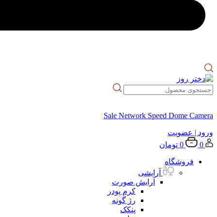
Sale Network Speed Dome Camera
ورود
| عضویت
0
0
تومان
فروشگاه
آرایشی
آرایش صورت
کرم پودر
رژ گونه
پنکک