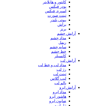
کانتور و هایلایتر
پودر فیکس
اسپری فیکس
تینت صورت
بیوتی بلندر
براش
برنز
آرایش چشم
مداد چشم
ریمل
سایه چشم
خط چشم
کانسیلر
آرایش لب
مداد لب و خط لب
رژ لب
تینت لب
لیپ گلاس
بالم لب
آرایش ابرو
مداد ابرو
هاشور ابرو
صابون ابرو
ژل ابرو