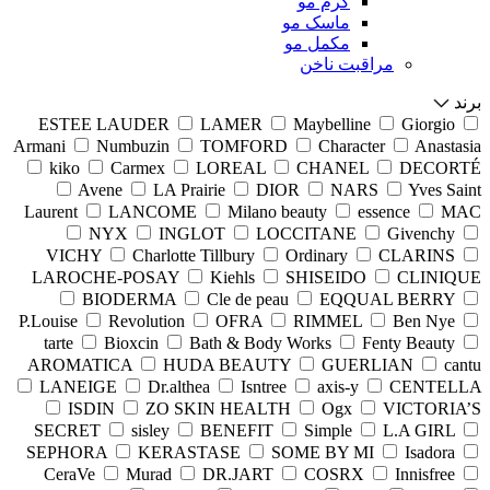
کرم مو
ماسک مو
مکمل مو
مراقبت ناخن
برند
ESTEE LAUDER
LAMER
Maybelline
Giorgio
Armani
Numbuzin
TOMFORD
Character
Anastasia
kiko
Carmex
LOREAL
CHANEL
DECORTÉ
Avene
LA Prairie
DIOR
NARS
Yves Saint
Laurent
LANCOME
Milano beauty
essence
MAC
NYX
INGLOT
LOCCITANE
Givenchy
VICHY
Charlotte Tillbury
Ordinary
CLARINS
LAROCHE-POSAY
Kiehls
SHISEIDO
CLINIQUE
BIODERMA
Cle de peau
EQQUAL BERRY
P.Louise
Revolution
OFRA
RIMMEL
Ben Nye
tarte
Bioxcin
Bath & Body Works
Fenty Beauty
AROMATICA
HUDA BEAUTY
GUERLIAN
cantu
LANEIGE
Dr.althea
Isntree
axis-y
CENTELLA
ISDIN
ZO SKIN HEALTH
Ogx
VICTORIA’S
SECRET
sisley
BENEFIT
Simple
L.A GIRL
SEPHORA
KERASTASE
SOME BY MI
Isadora
CeraVe
Murad
DR.JART
COSRX
Innisfree