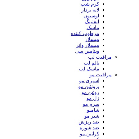
کرم شب
لایه بردار
لوسیون
لیفتینگ
ماسک
مرطوب کننده
میسلار
میسلار واتر
ویتامین سی
مراقبت لب
بالم لب
ماسک لب
مراقبت مو
اسپری مو
پروتئین مو
روغن مو
ژل مو
سرم مو
شامپو
شیر مو
ضد ریزش
ضد شوره
کراتین مو