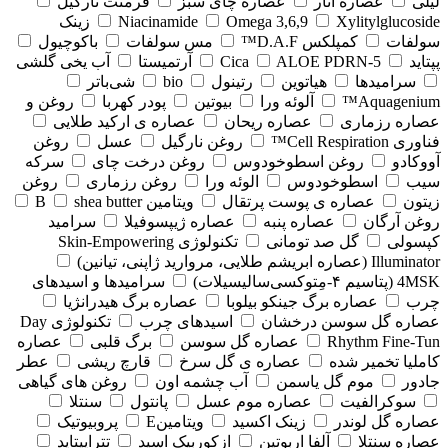
لیلی
عصاره انار
عصاره چای سبز
فرمنت نارگیل
Xylitylglucoside
Omega 3,6,9
Niacinamide
زینک
سولفات
کمپلکس D.A.F™
مس سولفات
باکوچیول
پپتاید
5-Cica
ALOE PDRN
آرتمیستا
آب یخی گلشی
سرامیدها
هیاتوین
رتینول
bio
شی‌باتر
Aquagenium™
آلوئه ورا
بیوتین
پودر کهربا
روغن و
عصاره رزماری
عصاره ریحان
عصاره ی ارکید طلایی
فناوری Cell Respiration™
روغن نارگیل
عسل
روغن
آووکادو
روغن اسطوخودوس
روغن درخت چای
سرکه
سیب
اسطوخودوس
الوئه ورا
روغن رزماری
روغن
زیتون
عصاره ی پوست پرتقال
ویتامین B
shea butter
روغن آرگان
عصاره پنبه
عصاره ژیپسوفیلا
سرامید
کپسولی
گل صد تومانی
تکنولوژی Skin-Empowering
Illuminator (عصاره ابریشم طلایی، مروارید ژاپنی، تیانین)
4MSK (پتاسیم ۴‑مِتوکسی‌سالیسیلات)
سرامیدها و اسیدهای
چرب
عصاره برگ جینکو بیلوبا
عصاره برگ هیدرانژیا
عصاره گل سوسن درخشان
اسیدهای چرب
تکنولوژی Day
Rhythm Fine‑Tun
عصاره گل سوسن
برگ قلبی
عصاره
کاملیا تخمیر شده
عصاره ی گل سرخ
قارچ ریشی
عطر
جادور
موم گل یاسمن
آب چشمه اون
روغن های گیاهی
سوکرالفیت
عصاره موم عسل
پانتول
سنتلا
عصاره گل لوندر
زینک اکسید
ویتامینE
پروبیوتیک
عصاره سنتلا
آلفا اربوتین
ازکوربیک اسید
تتراپپتاید