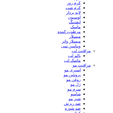
کرم روز
کرم شب
لایه بردار
لوسیون
لیفتینگ
ماسک
مرطوب کننده
میسلار
میسلار واتر
ویتامین سی
مراقبت لب
بالم لب
ماسک لب
مراقبت مو
اسپری مو
پروتئین مو
روغن مو
ژل مو
سرم مو
شامپو
شیر مو
ضد ریزش
ضد شوره