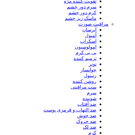
تقویت کننده مژه
سرم دور چشم
کرم دور چشم
ماسک زیر چشم
مراقبت صورت
آبرسان
آمپول
اسکراپ
امولوسیون
بی بی کرم
ترمیم کننده
تونر
جوانساز
رتینول
روشن کننده
ست مراقبتی
سرم
شوینده
ضد آفتاب
ضد التهاب و قرمزی پوست
‌ضد جوش
ضد چروک
ضد لک
کرم