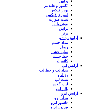
پرایمر
کانتور و هایلایتر
پودر فیکس
اسپری فیکس
تینت صورت
بیوتی بلندر
براش
برنز
آرایش چشم
مداد چشم
ریمل
سایه چشم
خط چشم
کانسیلر
آرایش لب
مداد لب و خط لب
رژ لب
تینت لب
لیپ گلاس
بالم لب
آرایش ابرو
مداد ابرو
هاشور ابرو
صابون ابرو