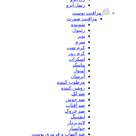
ریمل ابرو
مراقبت پوست
مراقبت صورت
شوینده
رتینول
تونر
سرم
کرم شب
کرم روز
اسکراپ
ماسک
آمپول
آبرسان
مرطوب کننده
روشن کننده
ضد لک
ضد جوش
ضد آفتاب
ضد چروک
لیفتینگ
لایه بردار
جوانساز
ضد التهاب و قرمزی پوست