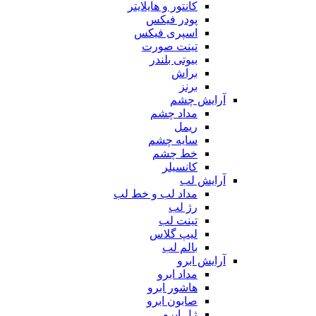
کانتور و هایلایتر
پودر فیکس
اسپری فیکس
تینت صورت
بیوتی بلندر
براش
برنز
آرایش چشم
مداد چشم
ریمل
سایه چشم
خط چشم
کانسیلر
آرایش لب
مداد لب و خط لب
رژ لب
تینت لب
لیپ گلاس
بالم لب
آرایش ابرو
مداد ابرو
هاشور ابرو
صابون ابرو
ژل ابرو