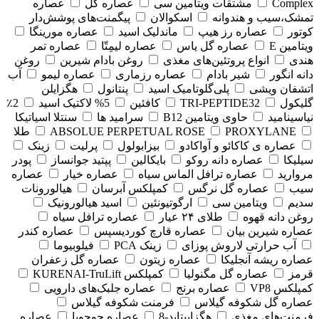
Complex
مشتقات ویتامین سی
عصاره گل
عصاره
تمشک،سیب و هندوانه
اسکوالان
پیگمنت‌های پوشش‌دار
کوتور
عصاره رز هیپ
ماندلیک اسید
عصاره مورینگا
ویتامین E
عصاره گل یاس
عصاره لیمِتّا
عصاره تمر
هندی
انواع پروتئین‌های مغذی
روغن بادام شیرین
روغن
دانه انگور
شیر بادام
عصاره رزماری
عصاره لیمو
آب
اتشفان ویشی
پلی‌گلوتامیک اسید
پنتانول
هگزایلن
گلیکول
TRI-PEPTIDE32
کافئین
5% لاکتیک اسید
2٪
نیاسینامید
حاوی ویتامین B12
سرامید ها
سنتلا اسیاتیکا
PROXYLANE
ABSOLUE PERPETUAL ROSE
طلا
عصاره ی کاکائو و آواکادو
بیزابولول
پرلیت
زینک
سیلیکا
عصاره دانه روکو
بایکالین
پپتید جوانساز
پودر
مروارید
عصاره ترافل الماس سیاه
عصاره خیار
عصاره
سیب
عصاره گل نرگس
کمپلکس آبرسان
هیالورونات
سدیم
ویتامین سی
ارگوتیونئین
اسید هیالورونیک
روغن دانه قهوه
طلای ۲۴ عیار
عصاره ترافل سیاه
عصاره شیرین بیان
عصاره قارچ کوردیسپس
عصاره کندر
آب حرارتی لاروش پوزای
زینک PCA
فیلوبیوما
عصاره ریشه آنجلیکا
عصاره زیتون
عصاره گل زعفران
قرمز
عصاره گل مگنولیا
کمپلکس KURENAI-TruLift
کمپلکس VP8
عصاره برنج
عصاره جلبک‌های دارویی
عصاره گل شکوفه گیلاس
فرمنت شکوفه گیلاس
فرمنت‌های مغذی
هگزاپپتاید-8
عصاره جوجوبا
عصاره