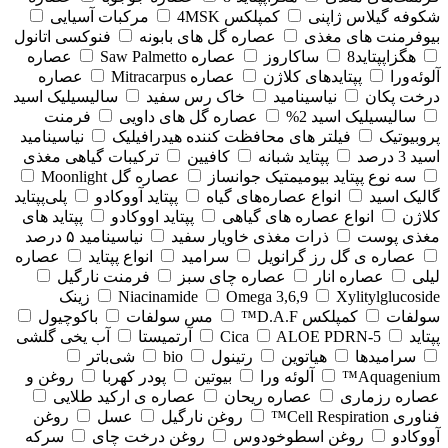
شکوفه گیلاس ژاپنی
کمپلکس 4MSK
مرکبات آسیایی
بیوفرمنت های مغذی
عصاره گل های بابونه
فنوکسی اتانول
هگزاپپتاید8
ساکاروز
عصاره Saw Palmetto
عصاره
آلوئه‌ورا
پپتایدهای کلاژن
عصاره Mitracarpus
عصاره
درخت پکان
نیاسینامید
خاک رس سفید
سالیسیلیک اسید
سالیسیلیک اسید 2%
عصاره گل های داویی
فرمنت
پروبیوتیک
فیلتر های محافظت کننده هیدرافیلیک
نیاسینامید
اسید 3 درصد
پپتاید شبانه
کافیین
ترکیبات گیاهی مغذی
سه نوع پپتاید بیومیمتیک جوانساز
عصاره گل Moonlight
گالیک اسید
انواع عصاره‌های گیاه
پپتاید آووکادو
پلی‌پپتاید
کلاژن
انواع عصاره های گیاهی
پپتاید اووکادو
پپتاید های
مغذی پوست
ذرات مغذی خاویار سفید
نیاسینامید ۵ درصد
عصاره ی گل رز گرانویل
سرامید
انواع پپتاید
عصاره
لیلی
عصاره انار
عصاره چای سبز
فرمنت نارگیل
Xylitylglucoside
Omega 3,6,9
Niacinamide
زینک
سولفات
کمپلکس D.A.F™
مس سولفات
باکوچیول
پپتاید
5-Cica
ALOE PDRN
آرتمیستا
آب یخی گلشی
سرامیدها
هیاتوین
رتینول
bio
شی‌باتر
Aquagenium™
آلوئه ورا
بیوتین
پودر کهربا
روغن و
عصاره رزماری
عصاره ریحان
عصاره ی ارکید طلایی
فناوری Cell Respiration™
روغن نارگیل
عسل
روغن
آووکادو
روغن اسطوخودوس
روغن درخت چای
سرکه