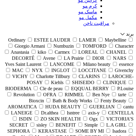
کراتین مو
کرم مو
ماسک مو
مکمل مو
مراقبت ناخن
برند
Ordinary
ESTEE LAUDER
LAMER
Maybelline
Giorgio Armani
Numbuzin
TOMFORD
Character
Anastasia
kiko
Carmex
LOREAL
CHANEL
DECORTÉ
Avene
LA Prairie
DIOR
NARS
Yves Saint Laurent
LANCOME
Milano beauty
essence
MAC
NYX
INGLOT
LOCCITANE
Givenchy
VICHY
Charlotte Tillbury
CLARINS
LAROCHE-
POSAY
Kiehls
SHISEIDO
CLINIQUE
BIODERMA
Cle de peau
EQQUAL BERRY
P.Louise
Revolution
OFRA
RIMMEL
Ben Nye
tarte
Bioxcin
Bath & Body Works
Fenty Beauty
AROMATICA
HUDA BEAUTY
GUERLIAN
cantu
LANEIGE
Dr.althea
Isntree
axis-y
CENTELLA
ISDIN
ZO SKIN HEALTH
Ogx
VICTORIA’S
SECRET
sisley
BENEFIT
Simple
L.A GIRL
SEPHORA
KERASTASE
SOME BY MI
Isadora