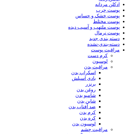
ادکلن مردانه
پوست چرب
پوست خشک و حساس
پوست مختلط
پوست ملتهب و آسیب دیده
پوست نرمال
دسته بندی جدید
دسته-بندی-نشده
مراقبت پوست
کرم دست
لوسیون
مراقبت بدن
اسکراپ بدن
بادی اسپلش
برنزر
روغن بدن
شامپو بدن
شاین بدن
ضد آفتاب بدن
کرم بدن
کره بدن
لوسیون بدن
مراقبت چشم