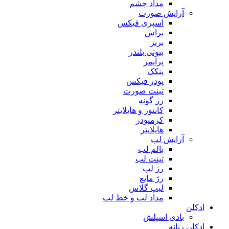
مداد چشم
آرایش صورت
اسپری فیکس
براش
برنز
بیوتی بلندر
پرایمر
پنکک
پودر فیکس
تینت صورت
رژ گونه
کانتور و هایلایتر
کرمپودر
هایلایتر
آرایش لب
بالم لب
تینت لب
رژ لب
رژ مایع
لیپ گلاس
مداد لب و خط لب
ادکلن
بادی اسپلش
ادکلن زنانه