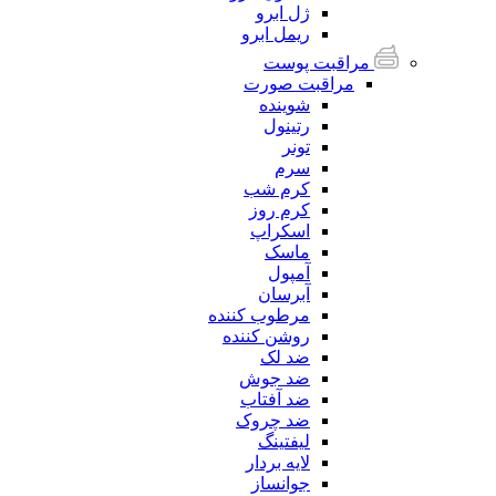
ژل ابرو
ریمل ابرو
مراقبت پوست
مراقبت صورت
شوینده
رتینول
تونر
سرم
کرم شب
کرم روز
اسکراپ
ماسک
آمپول
آبرسان
مرطوب کننده
روشن کننده
ضد لک
ضد جوش
ضد آفتاب
ضد چروک
لیفتینگ
لایه بردار
جوانساز