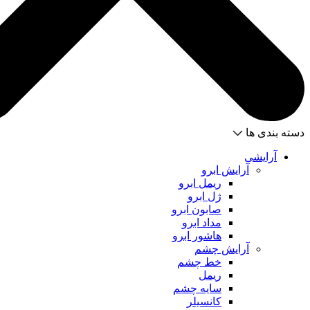
دسته بندی ها
آرایشی
آرایش ابرو
ریمل ابرو
ژل ابرو
صابون ابرو
مداد ابرو
هاشور ابرو
آرایش چشم
خط چشم
ریمل
سایه چشم
کانسیلر