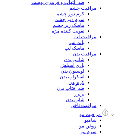
ضد التهاب و قرمزی پوست
مراقبت چشم
کرم دور چشم
سرم دور چشم
ماسک زیر چشم
تقویت کننده مژه
مراقبت لب
بالم لب
ماسک لب
مراقبت بدن
شامپو بدن
بادی اسپلش
لوسیون بدن
اسکراپ بدن
کره بدن
ضد آفتاب بدن
برنزر
شاین بدن
مراقبت ناخن
مراقبت مو
شامپو
روغن مو
سرم مو