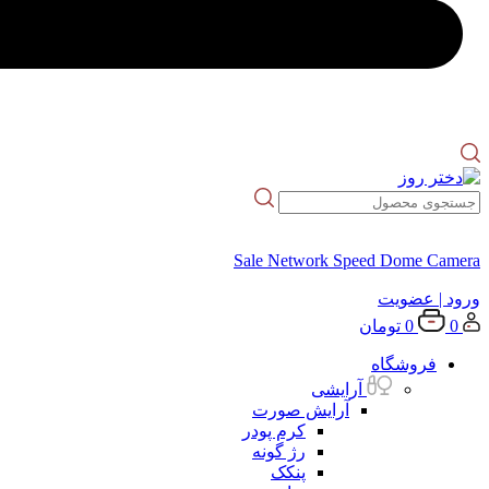
Sale Network Speed Dome Camera
ورود
| عضویت
0
0
تومان
فروشگاه
آرایشی
آرایش صورت
کرم پودر
رژ گونه
پنکک