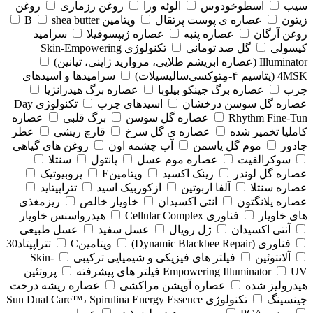
سیب
اسطوخودوس
الوئه ورا
روغن رزماری
روغن
زیتون
عصاره ی پوست پرتقال
ویتامین B
shea butter
روغن آرگان
عصاره پنبه
عصاره ژیپسوفیلا
سرامید
کپسولی
گل صد تومانی
تکنولوژی Skin-Empowering
Illuminator (عصاره ابریشم طلایی، مروارید ژاپنی، تیانین)
4MSK (پتاسیم ۴‑مِتوکسی‌سالیسیلات)
سرامیدها و اسیدهای
چرب
عصاره برگ جینکو بیلوبا
عصاره برگ هیدرانژیا
عصاره گل سوسن درخشان
اسیدهای چرب
تکنولوژی Day
Rhythm Fine‑Tun
عصاره گل سوسن
برگ قلبی
عصاره
کاملیا تخمیر شده
عصاره ی گل سرخ
قارچ ریشی
عطر
جادور
موم گل یاسمن
آب چشمه اون
روغن های گیاهی
سوکرالفیت
عصاره موم عسل
پانتول
سنتلا
عصاره گل لوندر
زینک اکسید
ویتامینE
پروبیوتیک
عصاره سنتلا
آلفا اربوتین
ازکوربیک اسید
تتراپپتاید
عصاره پلانگتون
انتی اکسیدان
خاویار خالص
ریزمغذی
های خاویار
فناوری Cellular Complex
هیدرواسنس خاویار
آنتی اکسیدان
ژل رویال
عسل سفید
عسل طبیعی
فناوری (‏Dynamic Blackbee Repair)
ویتامینC
تتراپپتاد30
آلانتوئین
فیلتر های فیزیکی و شیمیایی ترکیبی
Skin-
UV فیلتر های پیشرفته
Empowering Illuminator
پروتئین
هیدرولیز شده
عصاره آویشن مراکشی
عصاره ریشه درخت
جینسینگ
تکنولوژی Sun Dual Care™، Spirulina Energy Essence