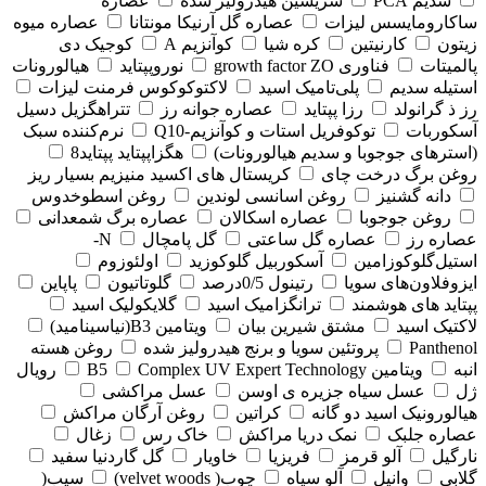
سدیم PCA
سریسین هیدرولیز شده
عصاره
ساکارومایسس لیزات
عصاره گل آرنیکا مونتانا
عصاره میوه
زیتون
کارنیتین
کره شیا
کوآنزیم A
کوجیک دی
پالمیتات
فناوری growth factor ZO
نوروپپتاید
هیالورونات
استیله سدیم
پلی‌تامیک اسید
لاکتوکوکوس فرمنت لیزات
رز ذ گرانولد
رزا پپتاید
عصاره جوانه رز
تتراهگزیل دسیل
آسکوربات
توکوفریل استات و کوآنزیم-Q10
نرم‌کننده سبک
(استرهای جوجوبا و سدیم هیالورونات)
هگزاپپتاید پپتاید8
روغن برگ درخت چای
کریستال های اکسید منیزیم بسیار ریز
دانه گشنیز
روغن اسانسی لوندین
روغن اسطوخدوس
روغن جوجوبا
عصاره اسکالان
عصاره برگ شمعدانی
عصاره رز
عصاره گل ساعتی
گل پامچال
N-
استیل‌گلوکوزامین
آسکوربیل گلوکوزید
اولئوزوم
ایزوفلاون‌های سویا
رتینول 0/5درصد
گلوتاتیون
پاپاین
پپتاید های هوشمند
ترانگزامیک اسید
گلایکولیک اسید
لاکتیک اسید
مشتق شیرین بیان
ویتامین B3(نیاسینامید)
Panthenol
پروتئین سویا و برنج هیدرولیز شده
روغن هسته
انبه
ویتامین B5
Complex UV Expert Technology
رویال
ژل
عسل سیاه جزیره ی اوسن
عسل مراکشی
هیالورونیک اسید دو گانه
کراتین
روغن آرگان مراکش
عصاره جلبک
نمک دریا مراکش
خاک رس
زغال
نارگیل
آلو قرمز
فریزیا
خاویار
گل گاردنیا سفید
گلابی
وانیل
آلو سیاه
چوب( velvet woods)
سیب(