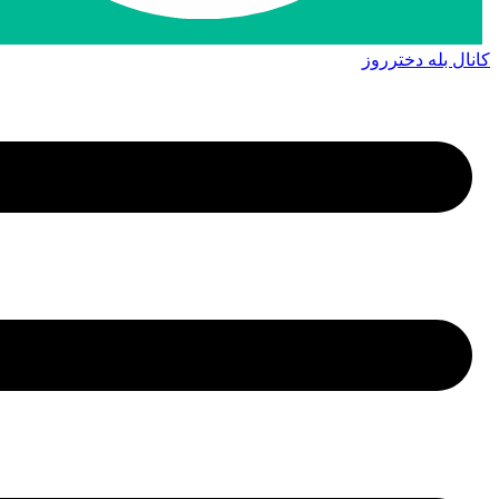
کانال بله دخترروز