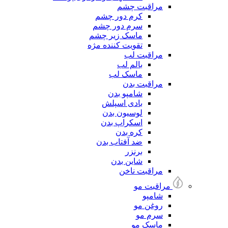
مراقبت چشم
کرم دور چشم
سرم دور چشم
ماسک زیر چشم
تقویت کننده مژه
مراقبت لب
بالم لب
ماسک لب
مراقبت بدن
شامپو بدن
بادی اسپلش
لوسیون بدن
اسکراپ بدن
کره بدن
ضد آفتاب بدن
برنزر
شاین بدن
مراقبت ناخن
مراقبت مو
شامپو
روغن مو
سرم مو
ماسک مو