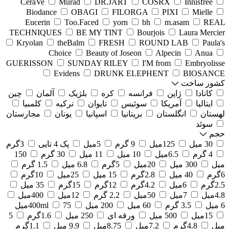
CeraVe
Murad
DR.JART
COSRX
Innisfree
Biodance
OBAGI
FILORGA
PIXI
Mielle
Eucerin
Too.Faced
yorn
bh
m.asam
REAL
TECHNIQUES
BE MY TINT
Bourjois
Laura Mercier
Kryolan
theBalm
FRESH
ROUND LAB
Paula's
Choice
Beauty of Joseon
Alpecin
Anua
GUERISSON
SUNDAY RILEY
I'M from
Embryolisse
Evidens
DRUNK ELEPHENT
BIOSANCE
کشور ساخت
کانادا
ژاپن
فرانسه
کره
بلژیک
آلمان
چین
ایتالیا
آمریکا
سوئیس
تایوان
ترکیه
کلمبیا
لهستان
انگلستان
بریتانیا
اسپانیا
یونان
مجارستان
سوئد
حجم
30 میل
125میل
9 گرم
5میل
پک 4 تایی
3گرم
4 گرم
6.5میل
10 میل
11 میل
30 گرم
150
میل
300 میل
20میل
5گرم
6.8 میل
1.5 گرم
6گرم
40 میل
2.8گرم
15 میل
25میل
10گرم
2.5گرم
6میل
4.2گرم
12گرم
15گرم
35 میل
4.8میل
7میل
50میل
2.2 گرم
12میل
400میل
6 میل
3.5 گرم
60 میل
200 میل
75میل
400ml
15میل
500 میل
ورقه ای
250 میل
1.6گرم
5
میل
4.8گرم
7.2میل
8.75میل
9.9 میل
1.1گرم