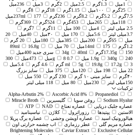
1میل
1.3گرم
2.5میل
2گرم
3میل
236میل
25گرم
۱۰۰میل
1.15گرم
18گرم
8گرم
7.5گرم
5.2گرم
8.2گرم
236گرم
177میل
237ml
118میل
265میل
453گرم
524گرم
369گرم
2.5 میلی لیتر
4میل
100 میل
11گرم
7گرم
3.7میلی لیتر
5.6میل
170 میل
۳۰میل
40میل
20
میل
65گرم
200میل
385میل
180میل
20 گرم
1.2گرم
175میل
14ml
70 میل
16.8g
89ml
150گرم
17.35g
40ml
34g
سری جدید 400میل
240 میل
340g
1.9g
0.7 g
8میل
473میل
300
3 گرم
17.2g
19.8g
5g
ml
4.6 گرم
5.4میل
22 میل
198 میل
120میل
375 میل
سایز بزرگ
۴۰گرم
سایز مینی ۱۰ گرم
230 گرم
550 میل
150میلی لیتر
230میل
80 میل
118 میلی لیتر
ترکیبات
Alpha-Arbutin 2%
Ascorbic Acid 8%
Propanediol
Sodium Hyalur
روغن سویا
گلیسیرین
Miracle Broth
عصاره جلبک دریایی
عصاره نعناع
NAD
ATP
الاستین
پپتیدها
رزوراترول
کلاژن
⁠نیاسینامید
هیالورونیک اسید
عصاره آویشن وحشی
عصاره برگ پریلا
عصاره مریم گلی
عطر رزماری
اب چشمه حرارتی اون
Brightening Molecules
Caviar Extract
Exclusive Cellular