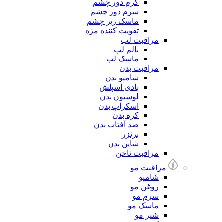
کرم دور چشم
سرم دور چشم
ماسک زیر چشم
تقویت کننده مژه
مراقبت لب
بالم لب
ماسک لب
مراقبت بدن
شامپو بدن
بادی اسپلش
لوسیون بدن
اسکراپ بدن
کره بدن
ضد آفتاب بدن
برنزر
شاین بدن
مراقبت ناخن
مراقبت مو
شامپو
روغن مو
سرم مو
ماسک مو
شیر مو