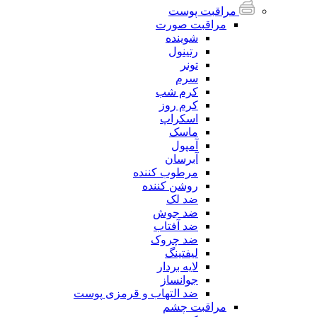
مراقبت پوست
مراقبت صورت
شوینده
رتینول
تونر
سرم
کرم شب
کرم روز
اسکراپ
ماسک
آمپول
آبرسان
مرطوب کننده
روشن کننده
ضد لک
ضد جوش
ضد آفتاب
ضد چروک
لیفتینگ
لایه بردار
جوانساز
ضد التهاب و قرمزی پوست
مراقبت چشم