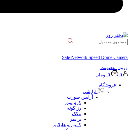
Sale Network Speed Dome Camera
ورود
| عضویت
0
0
تومان
فروشگاه
آرایشی
آرایش صورت
کرم پودر
رژ گونه
پنکک
پرایمر
کانتور و هایلایتر