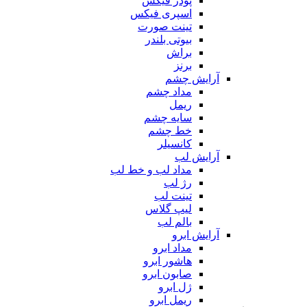
پودر فیکس
اسپری فیکس
تینت صورت
بیوتی بلندر
براش
برنز
آرایش چشم
مداد چشم
ریمل
سایه چشم
خط چشم
کانسیلر
آرایش لب
مداد لب و خط لب
رژ لب
تینت لب
لیپ گلاس
بالم لب
آرایش ابرو
مداد ابرو
هاشور ابرو
صابون ابرو
ژل ابرو
ریمل ابرو