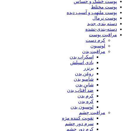
پوست خشک و حساس
پوست مختلط
پوست ملتهب و آسیب دیده
پوست نرمال
دسته بندی جدید
دسته-بندی-نشده
مراقبت پوست
کرم دست
لوسیون
مراقبت بدن
اسکراپ بدن
بادی اسپلش
برنزر
روغن بدن
شامپو بدن
شاین بدن
ضد آفتاب بدن
کرم بدن
کره بدن
لوسیون بدن
مراقبت چشم
تقویت کننده مژه
سرم دور چشم
کرم دور چشم