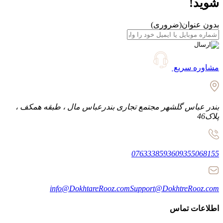
شوید!
بدون عنوان
(ضروری)
مشاوره سریع
بندر عباس گلشهر مجتمع تجاری بندرعباس مال ، طبقه همکف ،
پلاک46
07633385936
09355068155
info@DokhtareRooz.com
Support@DokhtreRooz.com
اطلاعات تماس