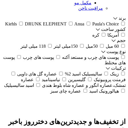
مکمل مو
مراقبت ناخن
برند
Kiehls
DRUNK ELEPHENT
Anua
Paula's Choice
کشور ساخت
آمریکا
کره
حجم
60 میل
50میل
150میلی لیتر
118 میلی لیتر
نوع پوست
پوست های چرب و مستعد آکنه
پوست های چرب
پوست
های مختلط
ترکیبات
زینک
سالیسیلیک اسید 2%
عصاره گل های داویی
فرمنت پروبیوتیک
گلیسیرین
نیاسینامید
عصاره
تمشک،عصاره انگور و عصاره شاه بلوط هندی
اسید سالیسیلیک
هیالورونیک اسید
عصاره چای سبز
از تخفیف‌ها و جدیدترین‌های دخترروز باخبر