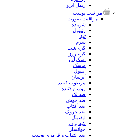
ریمل ابرو
مراقبت پوست
مراقبت صورت
شوینده
رتینول
تونر
سرم
کرم شب
کرم روز
اسکراپ
ماسک
آمپول
آبرسان
مرطوب کننده
روشن کننده
ضد لک
ضد جوش
ضد آفتاب
ضد چروک
لیفتینگ
لایه بردار
جوانساز
ضد التهاب و قرمزی پوست