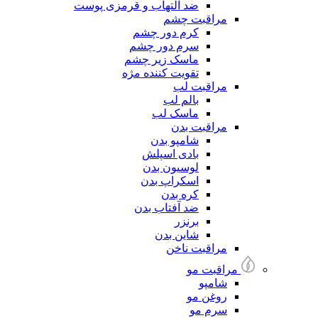
ضد التهاب و قرمزی پوست
مراقبت چشم
کرم دور چشم
سرم دور چشم
ماسک زیر چشم
تقویت کننده مژه
مراقبت لب
بالم لب
ماسک لب
مراقبت بدن
شامپو بدن
بادی اسپلش
لوسیون بدن
اسکراپ بدن
کره بدن
ضد آفتاب بدن
برنزر
شاین بدن
مراقبت ناخن
مراقبت مو
شامپو
روغن مو
سرم مو