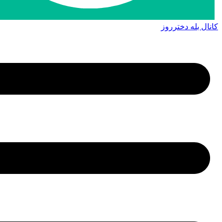
کانال بله دخترروز