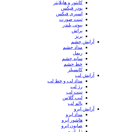
کانتور و هایلایتر
پودر فیکس
اسپری فیکس
تینت صورت
بیوتی بلندر
براش
برنز
آرایش چشم
مداد چشم
ریمل
سایه چشم
خط چشم
کانسیلر
آرایش لب
مداد لب و خط لب
رژ لب
تینت لب
لیپ گلاس
بالم لب
آرایش ابرو
مداد ابرو
هاشور ابرو
صابون ابرو
ژل ابرو