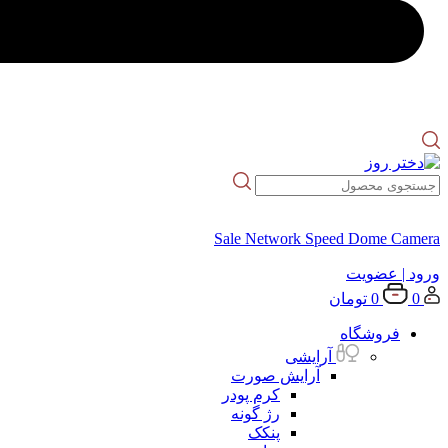
Sale Network Speed Dome Camera
ورود
| عضویت
0
0
تومان
فروشگاه
آرایشی
آرایش صورت
کرم پودر
رژ گونه
پنکک