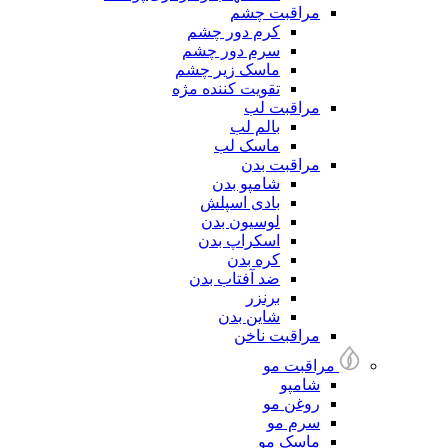
مراقبت چشم
کرم دور چشم
سرم دور چشم
ماسک زیر چشم
تقویت کننده مژه
مراقبت لب
بالم لب
ماسک لب
مراقبت بدن
شامپو بدن
بادی اسپلش
لوسیون بدن
اسکراپ بدن
کره بدن
ضد آفتاب بدن
برنزر
شاین بدن
مراقبت ناخن
مراقبت مو
شامپو
روغن مو
سرم مو
ماسک مو