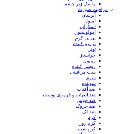
ماسک زیر چشم
مراقبت صورت
آبرسان
آمپول
اسکراپ
امولوسیون
بی بی کرم
ترمیم کننده
تونر
جوانساز
رتینول
روشن کننده
ست مراقبتی
سرم
شوینده
ضد آفتاب
ضد التهاب و قرمزی پوست
‌ضد جوش
ضد چروک
ضد لک
کرم
کرم روز
کرم شب