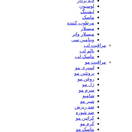
لایه بردار
لوسیون
لیفتینگ
ماسک
مرطوب کننده
میسلار
میسلار واتر
ویتامین سی
مراقبت لب
بالم لب
ماسک لب
مراقبت مو
اسپری مو
پروتئین مو
روغن مو
ژل مو
سرم مو
شامپو
شیر مو
ضد ریزش
ضد شوره
کراتین مو
کرم مو
ماسک مو