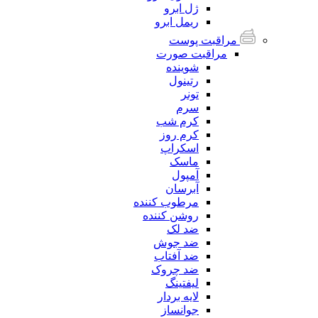
ژل ابرو
ریمل ابرو
مراقبت پوست
مراقبت صورت
شوینده
رتینول
تونر
سرم
کرم شب
کرم روز
اسکراپ
ماسک
آمپول
آبرسان
مرطوب کننده
روشن کننده
ضد لک
ضد جوش
ضد آفتاب
ضد چروک
لیفتینگ
لایه بردار
جوانساز