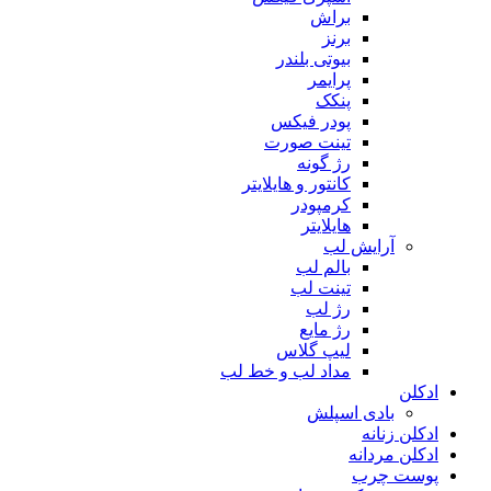
براش
برنز
بیوتی بلندر
پرایمر
پنکک
پودر فیکس
تینت صورت
رژ گونه
کانتور و هایلایتر
کرمپودر
هایلایتر
آرایش لب
بالم لب
تینت لب
رژ لب
رژ مایع
لیپ گلاس
مداد لب و خط لب
ادکلن
بادی اسپلش
ادکلن زنانه
ادکلن مردانه
پوست چرب