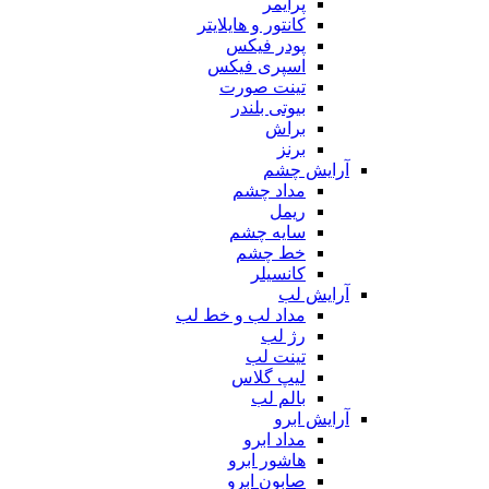
پرایمر
کانتور و هایلایتر
پودر فیکس
اسپری فیکس
تینت صورت
بیوتی بلندر
براش
برنز
آرایش چشم
مداد چشم
ریمل
سایه چشم
خط چشم
کانسیلر
آرایش لب
مداد لب و خط لب
رژ لب
تینت لب
لیپ گلاس
بالم لب
آرایش ابرو
مداد ابرو
هاشور ابرو
صابون ابرو