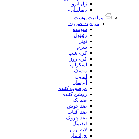
ژل ابرو
ریمل ابرو
مراقبت پوست
مراقبت صورت
شوینده
رتینول
تونر
سرم
کرم شب
کرم روز
اسکراپ
ماسک
آمپول
آبرسان
مرطوب کننده
روشن کننده
ضد لک
ضد جوش
ضد آفتاب
ضد چروک
لیفتینگ
لایه بردار
جوانساز