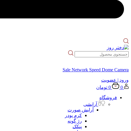
Sale Network Speed Dome Camera
ورود
| عضویت
0
0
تومان
فروشگاه
آرایشی
آرایش صورت
کرم پودر
رژ گونه
پنکک