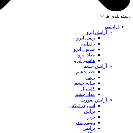
دسته بندی ها
آرایشی
آرایش ابرو
ریمل ابرو
ژل ابرو
صابون ابرو
مداد ابرو
هاشور ابرو
آرایش چشم
خط چشم
ریمل
سایه چشم
کانسیلر
مداد چشم
آرایش صورت
اسپری فیکس
براش
برنز
بیوتی بلندر
پرایمر