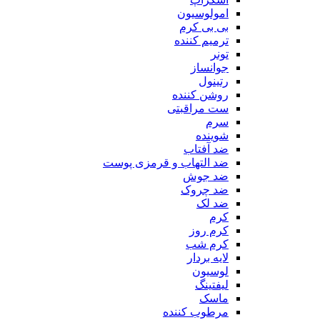
امولوسیون
بی بی کرم
ترمیم کننده
تونر
جوانساز
رتینول
روشن کننده
ست مراقبتی
سرم
شوینده
ضد آفتاب
ضد التهاب و قرمزی پوست
‌ضد جوش
ضد چروک
ضد لک
کرم
کرم روز
کرم شب
لایه بردار
لوسیون
لیفتینگ
ماسک
مرطوب کننده