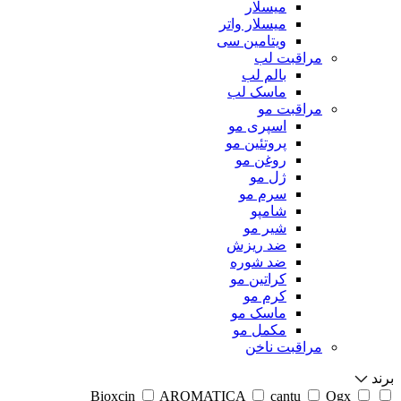
میسلار
میسلار واتر
ویتامین سی
مراقبت لب
بالم لب
ماسک لب
مراقبت مو
اسپری مو
پروتئین مو
روغن مو
ژل مو
سرم مو
شامپو
شیر مو
ضد ریزش
ضد شوره
کراتین مو
کرم مو
ماسک مو
مکمل مو
مراقبت ناخن
برند
Bioxcin
AROMATICA
cantu
Ogx