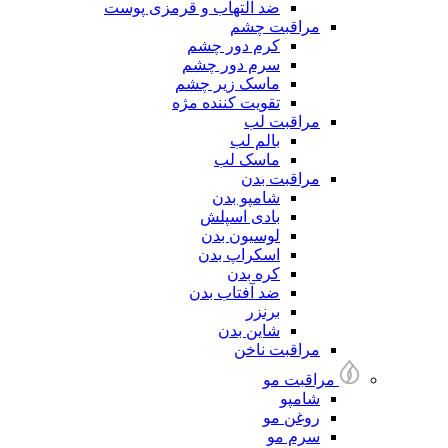
ضد التهاب و قرمزی پوست
مراقبت چشم
کرم دور چشم
سرم دور چشم
ماسک زیر چشم
تقویت کننده مژه
مراقبت لب
بالم لب
ماسک لب
مراقبت بدن
شامپو بدن
بادی اسپلش
لوسیون بدن
اسکراپ بدن
کره بدن
ضد آفتاب بدن
برنزر
شاین بدن
مراقبت ناخن
مراقبت مو
شامپو
روغن مو
سرم مو