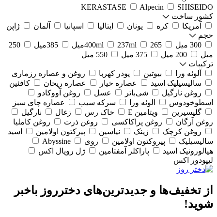
KERASTASE
Alpecin
SHISEIDO
کشور ساخت
آمریکا
کره
یونان
ایتالیا
اسپانیا
آلمان
ژاپن
حجم
300 میل
265میل
237ml
400ml
385میل
250
میل
200 میل
375 میل
550 میل
ترکیبات
آلوئه ورا
بیوتین
پودر کهربا
روغن و عصاره رزماری
سالیسیلیک اسید
عصاره خیار
عصاره ریحان
کافئین
روغن نارگیل
شی‌باتر
عسل
روغن آووکادو
اسطوخودوس
الوئه ورا
سرکه سیب
عصاره چای سبز
گلیسیرین
ویتامین E
خاک رس
زغال
نارگیل
روغن آرگان
روغن پراکاکسی
روغن ذرت
روغن کاملیا
روغن کرچک
زینک
نیاسین
پیرکتون اولامین
اسید
سالیسیلیک
پیروکتون اولامین
روی
Abyssine
هیالورونیک اسید
پاراکلر آمفتامین
ژل رویال اکس
لیپودور اکس
از تخفیف‌ها و جدیدترین‌های دخترروز باخبر
شوید!