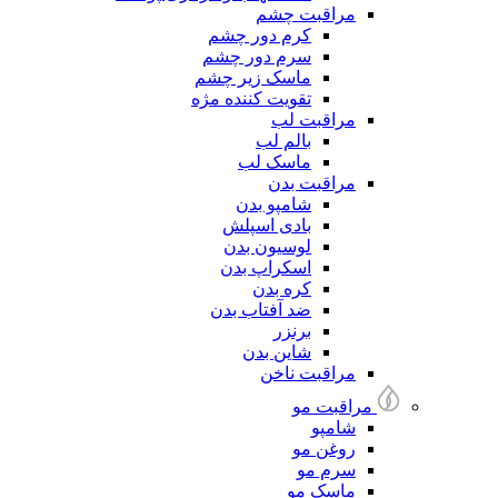
مراقبت چشم
کرم دور چشم
سرم دور چشم
ماسک زیر چشم
تقویت کننده مژه
مراقبت لب
بالم لب
ماسک لب
مراقبت بدن
شامپو بدن
بادی اسپلش
لوسیون بدن
اسکراپ بدن
کره بدن
ضد آفتاب بدن
برنزر
شاین بدن
مراقبت ناخن
مراقبت مو
شامپو
روغن مو
سرم مو
ماسک مو