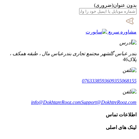
بدون عنوان
(ضروری)
مشاوره سریع
بندر عباس گلشهر مجتمع تجاری بندرعباس مال ، طبقه همکف ،
پلاک46
07633385936
09355068155
info@DokhtareRooz.com
Support@DokhtreRooz.com
اطلاعات تماس
لینک های اصلی