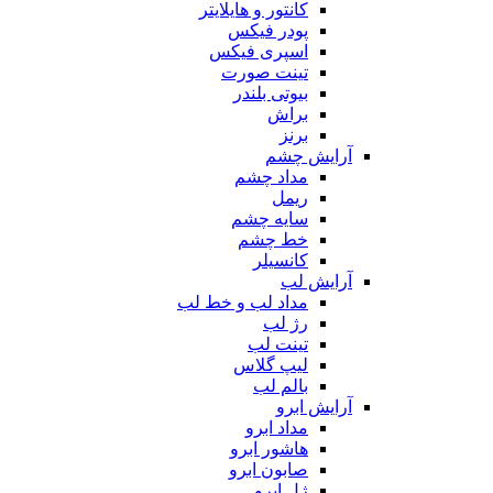
کانتور و هایلایتر
پودر فیکس
اسپری فیکس
تینت صورت
بیوتی بلندر
براش
برنز
آرایش چشم
مداد چشم
ریمل
سایه چشم
خط چشم
کانسیلر
آرایش لب
مداد لب و خط لب
رژ لب
تینت لب
لیپ گلاس
بالم لب
آرایش ابرو
مداد ابرو
هاشور ابرو
صابون ابرو
ژل ابرو