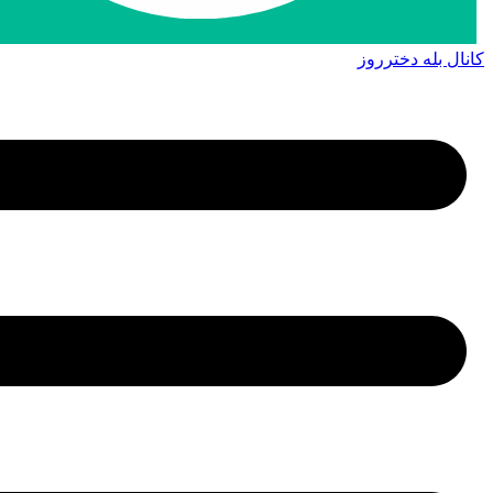
کانال بله دخترروز