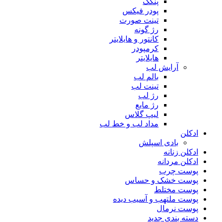
پنکک
پودر فیکس
تینت صورت
رژ گونه
کانتور و هایلایتر
کرمپودر
هایلایتر
آرایش لب
بالم لب
تینت لب
رژ لب
رژ مایع
لیپ گلاس
مداد لب و خط لب
ادکلن
بادی اسپلش
ادکلن زنانه
ادکلن مردانه
پوست چرب
پوست خشک و حساس
پوست مختلط
پوست ملتهب و آسیب دیده
پوست نرمال
دسته بندی جدید