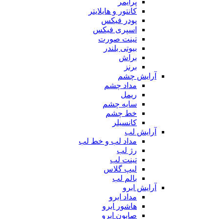
پرایمر
کانتور و هایلایتر
پودر فیکس
اسپری فیکس
تینت صورت
بیوتی بلندر
براش
برنز
آرایش چشم
مداد چشم
ریمل
سایه چشم
خط چشم
کانسیلر
آرایش لب
مداد لب و خط لب
رژ لب
تینت لب
لیپ گلاس
بالم لب
آرایش ابرو
مداد ابرو
هاشور ابرو
صابون ابرو