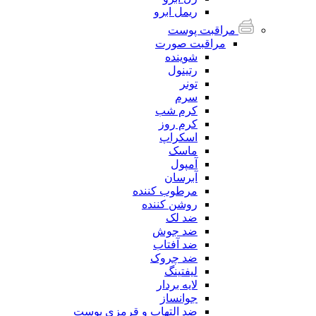
ریمل ابرو
مراقبت پوست
مراقبت صورت
شوینده
رتینول
تونر
سرم
کرم شب
کرم روز
اسکراپ
ماسک
آمپول
آبرسان
مرطوب کننده
روشن کننده
ضد لک
ضد جوش
ضد آفتاب
ضد چروک
لیفتینگ
لایه بردار
جوانساز
ضد التهاب و قرمزی پوست