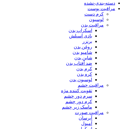
دسته-بندی-نشده
مراقبت پوست
کرم دست
لوسیون
مراقبت بدن
اسکراپ بدن
بادی اسپلش
برنزر
روغن بدن
شامپو بدن
شاین بدن
ضد آفتاب بدن
کرم بدن
کره بدن
لوسیون بدن
مراقبت چشم
تقویت کننده مژه
سرم دور چشم
کرم دور چشم
ماسک زیر چشم
مراقبت صورت
آبرسان
آمپول
اسکراپ