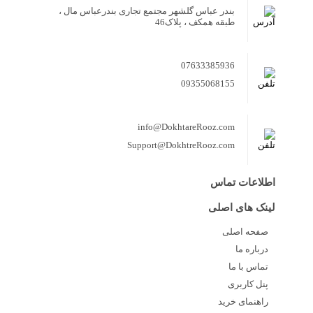
بندر عباس گلشهر مجتمع تجاری بندرعباس مال ،
طبقه همکف ، پلاک46
07633385936
09355068155
info@DokhtareRooz.com
Support@DokhtreRooz.com
اطلاعات تماس
لینک های اصلی
صفحه اصلی
درباره ما
تماس با ما
پنل کاربری
راهنمای خرید