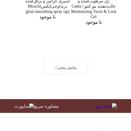
ژل مرطوب‌کننده و
اسپری کراتین و براق‌کننده
حالت‌دهنده مو کنتو | Cantu
برنداوجی‌ایکس|Miracle
gloss smoothing spray ogx
Moisturizing Twist & Lock
نا موجود
Gel
نا موجود
نمایش بیشتر
مشاوره سریع