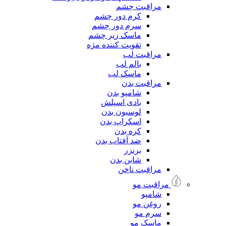
مراقبت چشم
کرم دور چشم
سرم دور چشم
ماسک زیر چشم
تقویت کننده مژه
مراقبت لب
بالم لب
ماسک لب
مراقبت بدن
شامپو بدن
بادی اسپلش
لوسیون بدن
اسکراپ بدن
کره بدن
ضد آفتاب بدن
برنزر
شاین بدن
مراقبت ناخن
مراقبت مو
شامپو
روغن مو
سرم مو
ماسک مو