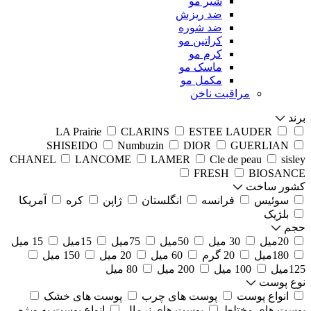
شیر مو
ضد ریزش
ضد شوره
کراتین مو
کرم مو
ماسک مو
مکمل مو
مراقبت ناخن
برند
LA Prairie
CLARINS
ESTEE LAUDER
SHISEIDO
Numbuzin
DIOR
GUERLIAN
CHANEL
LANCOME
LAMER
Cle de peau
sisley
FRESH
BIOSANCE
کشور ساخت
سوئیس
فرانسه
انگلستان
ژاپن
کره
آمریکا
بلژیک
حجم
20میل
30 میل
50میل
75میل
15میل
15 میل
180میل
20 گرم
60 میل
20 میل
150 میل
125میل
100 میل
200 میل
80 میل
نوع پوست
انواع پوست
پوست های چرب
پوست های خشک
پوست های مختلط
پوست های نرمال
انواع پوست به ویژه