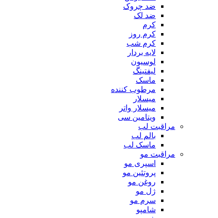
ضد چروک
ضد لک
کرم
کرم روز
کرم شب
لایه بردار
لوسیون
لیفتینگ
ماسک
مرطوب کننده
میسلار
میسلار واتر
ویتامین سی
مراقبت لب
بالم لب
ماسک لب
مراقبت مو
اسپری مو
پروتئین مو
روغن مو
ژل مو
سرم مو
شامپو