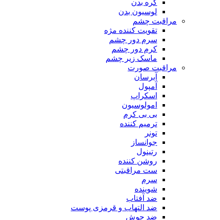
کره بدن
لوسیون بدن
مراقبت چشم
تقویت کننده مژه
سرم دور چشم
کرم دور چشم
ماسک زیر چشم
مراقبت صورت
آبرسان
آمپول
اسکراپ
امولوسیون
بی بی کرم
ترمیم کننده
تونر
جوانساز
رتینول
روشن کننده
ست مراقبتی
سرم
شوینده
ضد آفتاب
ضد التهاب و قرمزی پوست
‌ضد جوش