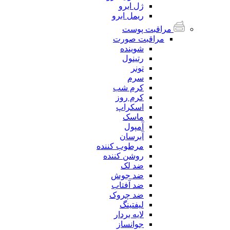
ژل ابرو
ریمل ابرو
مراقبت پوست
مراقبت صورت
شوینده
رتینول
تونر
سرم
کرم شب
کرم روز
اسکراپ
ماسک
آمپول
آبرسان
مرطوب کننده
روشن کننده
ضد لک
ضد جوش
ضد آفتاب
ضد چروک
لیفتینگ
لایه بردار
جوانساز