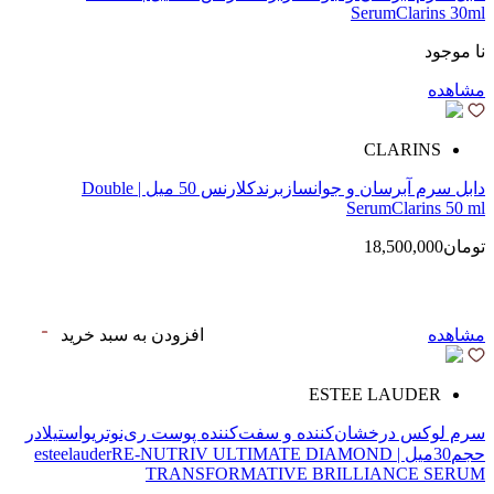
SerumClarins 30ml
نا موجود
مشاهده
CLARINS
دابل سرم آبرسان و جوانسازبرندکلارنس 50 میل | Double
SerumClarins 50 ml
تومان18,500,000
مشاهده
افزودن به سبد خرید
ESTEE LAUDER
سرم لوکس درخشان‌کننده و سفت‌کننده پوست ری‌نوتریواستیلادر
حجم30میل | esteelauderRE-NUTRIV ULTIMATE DIAMOND
TRANSFORMATIVE BRILLIANCE SERUM