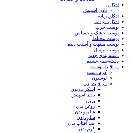
ادکلن
بادی اسپلش
ادکلن زنانه
ادکلن مردانه
پوست چرب
پوست خشک و حساس
پوست مختلط
پوست ملتهب و آسیب دیده
پوست نرمال
دسته بندی جدید
دسته-بندی-نشده
مراقبت پوست
کرم دست
لوسیون
مراقبت بدن
اسکراپ بدن
بادی اسپلش
برنزر
روغن بدن
شامپو بدن
شاین بدن
ضد آفتاب بدن
کرم بدن