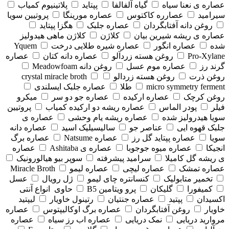
عصاره ی نعنا سیاه
گیاه آلفالفا
پپتاید
پلاتینیوم کمیاب
سیرامید
عصارره کاکتوس
عصاره مورینگا
پروتیین سویا
روغن دانه آفتابگردان
عصاره جلبک
هگزا پپتاید
عصاره ی ریشه شیرین بیان
کلاژن
کلاژن ماهی هیدولیز
شده
عصاره انگور
عصاره شیره طلایی درخت Yquem
Pro-Xylane
روغن هسته زردآلو
عصاره دانه کتان
عصاره
گرند رز
عصاره موم عسل
روغن دانه Meadowfoam
روغن ذرت
روغن هسته زردالو
crystal miracle broth
micro symmetry ferment
طلا
عصاره جلبک ایسلندی
روغن کرچک
عصاره ارکیده
عصاره جو دو سر
میکرو
فیلر
پودر الماس
عصاره ریشه دو ارکیده کمیاب
پروتیین
سویا هیدرولیز شده
عصاره ریشه یام وحشی
عصاره ی
جلبک قهوه ایی
عناصر جو
سالیسیلیک اسید
عصاره دانه
سویا
عصاره پپتاید گل رز
عصاره Natsume
عصاره برگ
انجیکا
عصاره میوه جوجوبا
عصاره ی Ashitaba
عصاره
ی ریشه گل کامیلا
سرامید پیشرفته
سوپر بیو هیالورونیک
عصاره تمشک
عصاره لیچی
عصاره لیمو
Miracle Broth
تخمیر متابولیک
کنسانتره چای لیمو
ژل رویال
عسل
کمیفورا
گلیکان
پرو ویتامین B5
حاوی انواع آنتی
اکسیدان
پپتید
عصاره جنتیان
رتینول خاویار
لیپتید
خاویار
روغن آفتابگردان
عصاره برگ اوکالیپتوس
عصاره
مروارید دریایی
نمک دریایی
عصاره اب رز سیاه
عصاره