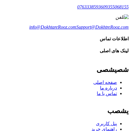
07633385936
09355068155
info@DokhtareRooz.com
Support@DokhtreRooz.com
اطلاعات تماس
لینک های اصلی
شصیشصی
صفحه اصلی
درباره ما
تماس با ما
یشصب
پنل کاربری
راهنمای خرید