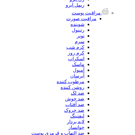
ریمل ابرو
مراقبت پوست
مراقبت صورت
شوینده
رتینول
تونر
سرم
کرم شب
کرم روز
اسکراپ
ماسک
آمپول
آبرسان
مرطوب کننده
روشن کننده
ضد لک
ضد جوش
ضد آفتاب
ضد چروک
لیفتینگ
لایه بردار
جوانساز
ضد التهاب و قرمزی پوست