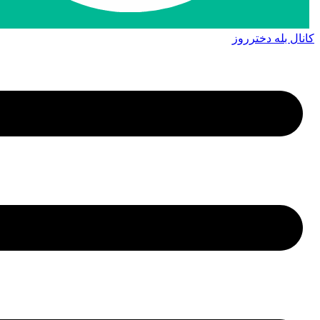
کانال بله دخترروز