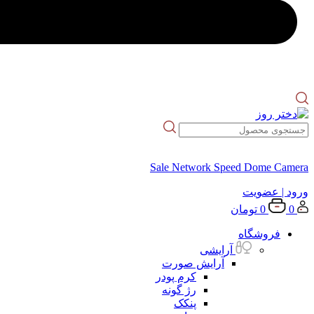
Sale Network Speed Dome Camera
ورود
| عضویت
0
0
تومان
فروشگاه
آرایشی
آرایش صورت
کرم پودر
رژ گونه
پنکک