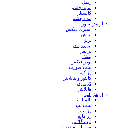
ریمل
سایه چشم
کانسیلر
مداد چشم
آرایش صورت
اسپری فیکس
براش
برنز
بیوتی بلندر
پرایمر
پنکک
پودر فیکس
تینت صورت
رژ گونه
کانتور و هایلایتر
کرمپودر
هایلایتر
آرایش لب
بالم لب
تینت لب
رژ لب
رژ مایع
لیپ گلاس
مداد لب و خط لب