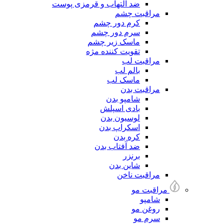
ضد التهاب و قرمزی پوست
مراقبت چشم
کرم دور چشم
سرم دور چشم
ماسک زیر چشم
تقویت کننده مژه
مراقبت لب
بالم لب
ماسک لب
مراقبت بدن
شامپو بدن
بادی اسپلش
لوسیون بدن
اسکراپ بدن
کره بدن
ضد آفتاب بدن
برنزر
شاین بدن
مراقبت ناخن
مراقبت مو
شامپو
روغن مو
سرم مو