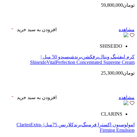
تومان59,800,000
مشاهده
افزودن به سبد خرید
SHISEIDO
کرم لیفتینگ ویتال‌پرفکشن‌برندشیسیدو 50 میل |
ShiseidoVitalPerfection Concentrated Supreme Cream
تومان25,300,000
مشاهده
افزودن به سبد خرید
CLARINS
امولوسیون اکسترا فرمینگ‌برندکلارنس 75میل| ClarinsExtra-
Firming Emulsion