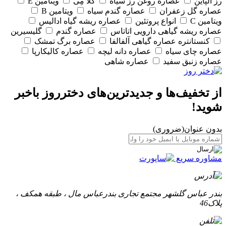
رز آلپاین
عصاره روغن رز سیاه
گلا مِی
ویتامین E
عصاره گل زعفران
عصاره گندم سیاه
ویتامین B
ویتامین C
انواع پروتئین
عصاره ریشه گیاه ادالیس
عصاره ریشه گیاهی دارویی اتاتاس
عصاره گندم
گلیسیرین
کنستانتره عصاره گیاهی آلفالفا
عصاره برگ تمشک
عصاره چای سیاه
عصاره دانه لیچه
عصاره کالیکارپا
عصاره زنبق سفید
عصاره شاهی
از تخفیف‌ها و جدیدترین‌های دخترروز باخبر
شوید!
بدون عنوان
(ضروری)
مشاوره سریع
بندر عباس گلشهر مجتمع تجاری بندرعباس مال ، طبقه همکف ،
پلاک46