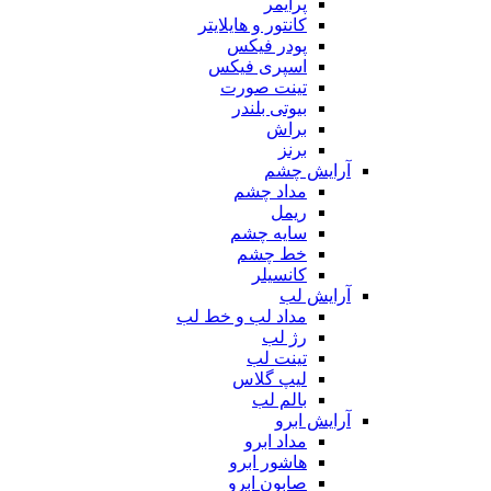
پرایمر
کانتور و هایلایتر
پودر فیکس
اسپری فیکس
تینت صورت
بیوتی بلندر
براش
برنز
آرایش چشم
مداد چشم
ریمل
سایه چشم
خط چشم
کانسیلر
آرایش لب
مداد لب و خط لب
رژ لب
تینت لب
لیپ گلاس
بالم لب
آرایش ابرو
مداد ابرو
هاشور ابرو
صابون ابرو