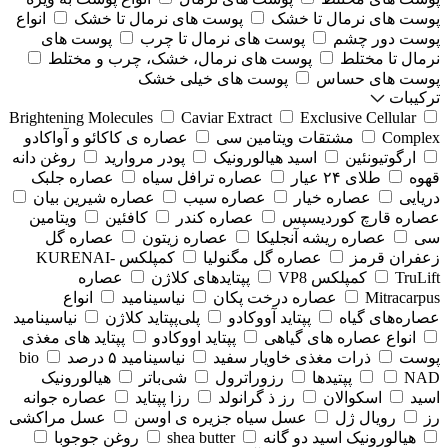
پوست های نرمال تا خشک
پوست های نرمال تا خشک
انواع
پوست دور چشم
پوست های نرمال تا چرب
پوست های
نرمال تا مختلط
پوست های نرمال، خشک، چرب و مختلط
پوست های حساس
پوست های خیلی خشک
ترکیبات
Brightening Molecules
Caviar Extract
Exclusive Cellular
Complex
مشتقات ویتامین سی
عصاره ی کاکائو و آواکادو
ارگوتیونئین
اسید هیالورونیک
پودر مروارید
روغن دانه
قهوه
طلای ۲۴ عیار
عصاره ترافل سیاه
عصاره جلبک
دریایی
عصاره خیار
عصاره سیب
عصاره شیرین بیان
عصاره قارچ کوردیسپس
عصاره کندر
کافئین
ویتامین
سی
عصاره ریشه آنجلیکا
عصاره زیتون
عصاره گل
زعفران قرمز
عصاره گل مگنولیا
کمپلکس KURENAI-
TruLift
کمپلکس VP8
پپتایدهای کلاژن
عصاره
Mitracarpus
عصاره درخت پکان
نیاسینامید
انواع
عصاره‌های گیاه
پپتاید آووکادو
پلی‌پپتاید کلاژن
⁠نیاسینامید
انواع عصاره های گیاهی
پپتاید اووکادو
پپتاید های مغذی
پوست
ذرات مغذی خاویار سفید
نیاسینامید ۵ درصد
bio
NAD
پپتیدها
رزوراترول
شی‌باتر
هیالورونیک
اسید
اسکوالان
رز ذ گرانولد
رزا پپتاید
عصاره جوانه
رز
رویال ژل
عسل سیاه جزیره ی اوسن
عسل مراکشی
هیالورونیک اسید دو گانه
shea butter
روغن جوجوبا