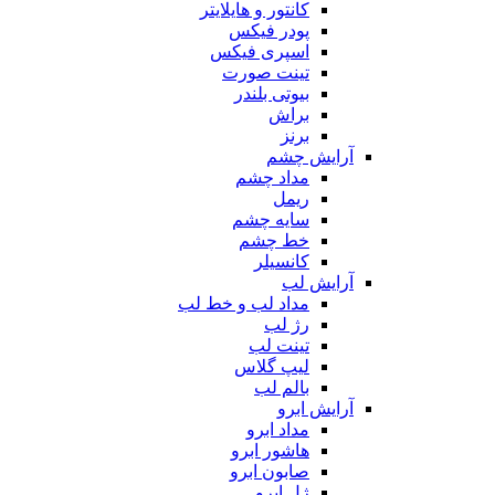
کانتور و هایلایتر
پودر فیکس
اسپری فیکس
تینت صورت
بیوتی بلندر
براش
برنز
آرایش چشم
مداد چشم
ریمل
سایه چشم
خط چشم
کانسیلر
آرایش لب
مداد لب و خط لب
رژ لب
تینت لب
لیپ گلاس
بالم لب
آرایش ابرو
مداد ابرو
هاشور ابرو
صابون ابرو
ژل ابرو