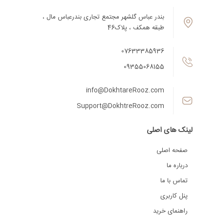
بندر عباس گلشهر مجتمع تجاری بندرعباس مال ،
طبقه همکف ، پلاک46
07633385936
09355068155
info@DokhtareRooz.com
Support@DokhtreRooz.com
لینک های اصلی
صفحه اصلی
درباره ما
تماس با ما
پنل کاربری
راهنمای خرید