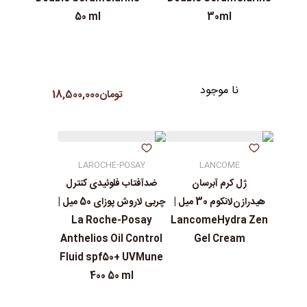
50 ml
30ml
نا موجود
تومان18,500,000
LAROCHE-POSAY
LANCOME
ژل کرم آبرسان
ضدآفتاب فلوئیدی کنترل
هیدرازن‌لانکوم 30 میل |
چربی لاروش پوزای 50 میل |
La Roche-Posay
LancomeHydra Zen
Anthelios Oil Control
Gel Cream
Fluid spf50+ UVMune
400 50 ml