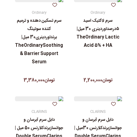
Ordinary
Ordinary
سرم لاکتیک اسید
سرم تسکین دهنده و ترمیم
۵درصداوردینری 30 میل|
کننده سوتینگ
TheOrdinary Lactic
برنداوردینری30 میل|
TheOrdinarySoothing
Acid 5% + HA
& Barrier Support
Serum
تومان2,200,000
تومان3,380,000
CLARINS
CLARINS
دابل سرم آبرسان و
دابل سرم آبرسان و
جوانسازبرندکلارنس 30میل |
جوانسازبرندکلارنس 50 میل |
Double SerumClarins
Double SerumClarins