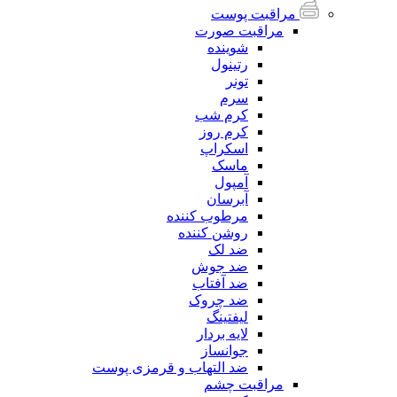
مراقبت پوست
مراقبت صورت
شوینده
رتینول
تونر
سرم
کرم شب
کرم روز
اسکراپ
ماسک
آمپول
آبرسان
مرطوب کننده
روشن کننده
ضد لک
ضد جوش
ضد آفتاب
ضد چروک
لیفتینگ
لایه بردار
جوانساز
ضد التهاب و قرمزی پوست
مراقبت چشم