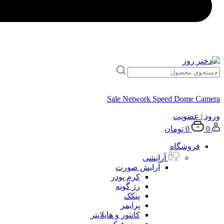
Sale Network Speed Dome Camera
ورود
| عضویت
0
0
تومان
فروشگاه
آرایشی
آرایش صورت
کرم پودر
رژ گونه
پنکک
پرایمر
کانتور و هایلایتر