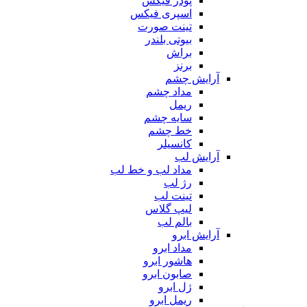
پودر فیکس
اسپری فیکس
تینت صورت
بیوتی بلندر
براش
برنز
آرایش چشم
مداد چشم
ریمل
سایه چشم
خط چشم
کانسیلر
آرایش لب
مداد لب و خط لب
رژ لب
تینت لب
لیپ گلاس
بالم لب
آرایش ابرو
مداد ابرو
هاشور ابرو
صابون ابرو
ژل ابرو
ریمل ابرو