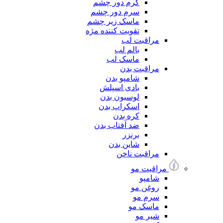
کرم دور چشم
سرم دور چشم
ماسک زیر چشم
تقویت کننده مژه
مراقبت لب
بالم لب
ماسک لب
مراقبت بدن
شامپو بدن
بادی اسپلش
لوسیون بدن
اسکراپ بدن
کره بدن
ضد آفتاب بدن
برنزر
شاین بدن
مراقبت ناخن
مراقبت مو
شامپو
روغن مو
سرم مو
ماسک مو
شیر مو