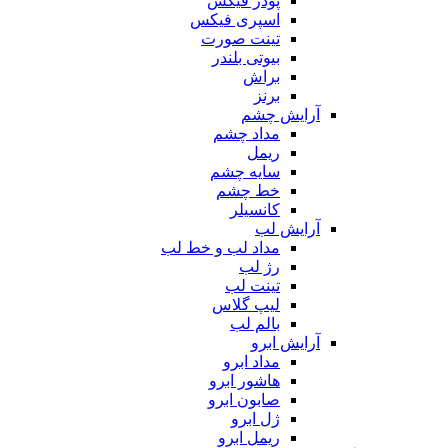
پودر فیکس
اسپری فیکس
تینت صورت
بیوتی بلندر
براش
برنز
آرایش چشم
مداد چشم
ریمل
سایه چشم
خط چشم
کانسیلر
آرایش لب
مداد لب و خط لب
رژ لب
تینت لب
لیپ گلاس
بالم لب
آرایش ابرو
مداد ابرو
هاشور ابرو
صابون ابرو
ژل ابرو
ریمل ابرو