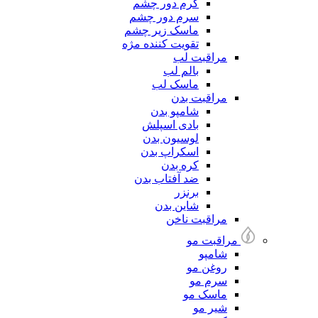
کرم دور چشم
سرم دور چشم
ماسک زیر چشم
تقویت کننده مژه
مراقبت لب
بالم لب
ماسک لب
مراقبت بدن
شامپو بدن
بادی اسپلش
لوسیون بدن
اسکراپ بدن
کره بدن
ضد آفتاب بدن
برنزر
شاین بدن
مراقبت ناخن
مراقبت مو
شامپو
روغن مو
سرم مو
ماسک مو
شیر مو