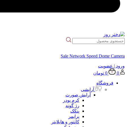
Sale Network Speed Dome Camera
ورود
| عضویت
0
0
تومان
فروشگاه
آرایشی
آرایش صورت
کرم پودر
رژ گونه
پنکک
پرایمر
کانتور و هایلایتر