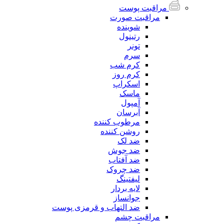
مراقبت پوست
مراقبت صورت
شوینده
رتینول
تونر
سرم
کرم شب
کرم روز
اسکراپ
ماسک
آمپول
آبرسان
مرطوب کننده
روشن کننده
ضد لک
ضد جوش
ضد آفتاب
ضد چروک
لیفتینگ
لایه بردار
جوانساز
ضد التهاب و قرمزی پوست
مراقبت چشم