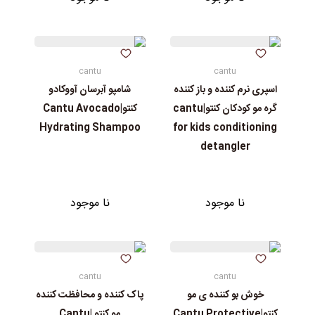
cantu
cantu
اسپری نرم کننده و باز کننده
شامپو آبرسان آووکادو
گره مو کودکان کنتو|cantu
كنتو|Cantu Avocado
Hydrating Shampoo
for kids conditioning
detangler
نا موجود
نا موجود
cantu
cantu
خوش بو کننده ی مو
پاک کننده و محافظت کننده
کنتو|Cantu Protective
مو کنتو |Cantu