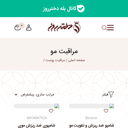
کانال بله دخترروز
0
مراقبت مو
صفحه اصلی
/
مراقبت پوست
/
فیلتر
AROMATICA
Bioxcin
شامپو ضد ریزش و تقویت مو
شامپوی ضد ریزش موی