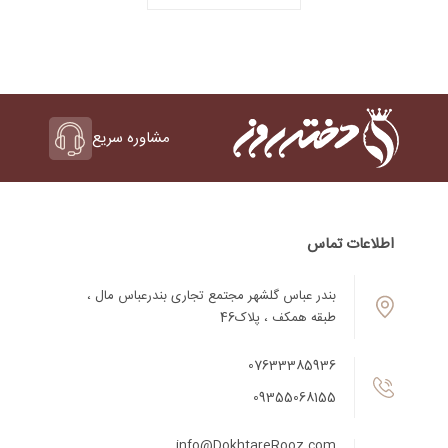
مشاوره سریع
اطلاعات تماس
بندر عباس گلشهر مجتمع تجاری بندرعباس مال ،
طبقه همکف ، پلاک46
07633385936
09355068155
info@DokhtareRooz.com