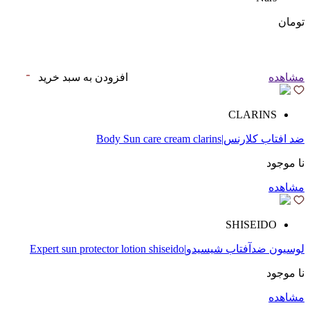
تومان
مشاهده
افزودن به سبد خرید
CLARINS
ضد افتاب کلارنس|Body Sun care cream clarins
نا موجود
مشاهده
SHISEIDO
لوسیون ضدآفتاب شیسیدو|Expert sun protector lotion shiseido
نا موجود
مشاهده