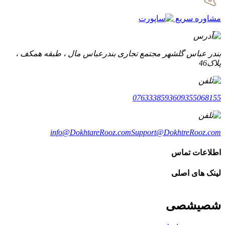
مشاوره سریع
بندر عباس گلشهر مجتمع تجاری بندرعباس مال ، طبقه همکف ،
پلاک46
07633385936
09355068155
info@DokhtareRooz.com
Support@DokhtreRooz.com
اطلاعات تماس
لینک های اصلی
شصیشصی