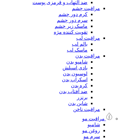
ضد التهاب و قرمزی پوست
مراقبت چشم
کرم دور چشم
سرم دور چشم
ماسک زیر چشم
تقویت کننده مژه
مراقبت لب
بالم لب
ماسک لب
مراقبت بدن
شامپو بدن
بادی اسپلش
لوسیون بدن
اسکراپ بدن
کره بدن
ضد آفتاب بدن
برنزر
شاین بدن
مراقبت ناخن
مراقبت مو
شامپو
روغن مو
سرم مو