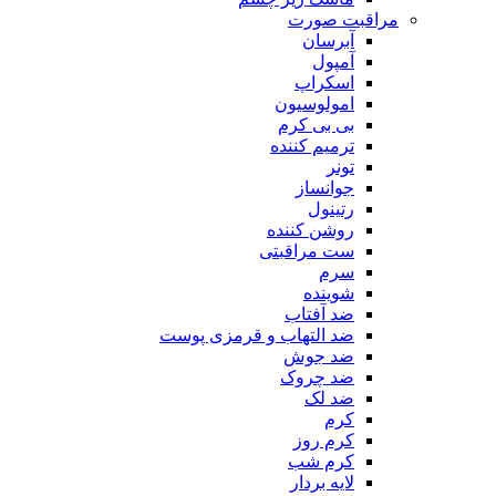
مراقبت صورت
آبرسان
آمپول
اسکراپ
امولوسیون
بی بی کرم
ترمیم کننده
تونر
جوانساز
رتینول
روشن کننده
ست مراقبتی
سرم
شوینده
ضد آفتاب
ضد التهاب و قرمزی پوست
‌ضد جوش
ضد چروک
ضد لک
کرم
کرم روز
کرم شب
لایه بردار