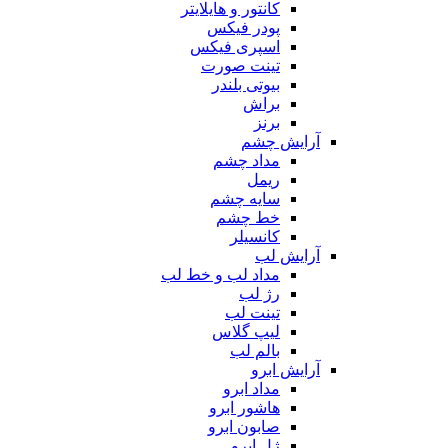
کانتور و هایلایتر
پودر فیکس
اسپری فیکس
تینت صورت
بیوتی بلندر
براش
برنز
آرایش چشم
مداد چشم
ریمل
سایه چشم
خط چشم
کانسیلر
آرایش لب
مداد لب و خط لب
رژ لب
تینت لب
لیپ گلاس
بالم لب
آرایش ابرو
مداد ابرو
هاشور ابرو
صابون ابرو
ژل ابرو