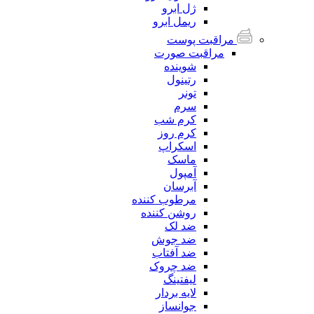
ژل ابرو
ریمل ابرو
مراقبت پوست
مراقبت صورت
شوینده
رتینول
تونر
سرم
کرم شب
کرم روز
اسکراپ
ماسک
آمپول
آبرسان
مرطوب کننده
روشن کننده
ضد لک
ضد جوش
ضد آفتاب
ضد چروک
لیفتینگ
لایه بردار
جوانساز