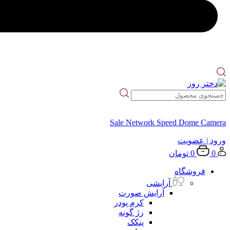
Sale Network Speed Dome Camera
ورود
| عضویت
0
0
تومان
فروشگاه
آرایشی
آرایش صورت
کرم پودر
رژ گونه
پنکک