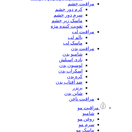
مراقبت چشم
کرم دور چشم
سرم دور چشم
ماسک زیر چشم
تقویت کننده مژه
مراقبت لب
بالم لب
ماسک لب
مراقبت بدن
شامپو بدن
بادی اسپلش
لوسیون بدن
اسکراپ بدن
کره بدن
ضد آفتاب بدن
برنزر
شاین بدن
مراقبت ناخن
مراقبت مو
شامپو
روغن مو
سرم مو
ماسک مو