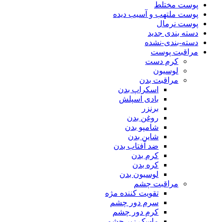
پوست مختلط
پوست ملتهب و آسیب دیده
پوست نرمال
دسته بندی جدید
دسته-بندی-نشده
مراقبت پوست
کرم دست
لوسیون
مراقبت بدن
اسکراپ بدن
بادی اسپلش
برنزر
روغن بدن
شامپو بدن
شاین بدن
ضد آفتاب بدن
کرم بدن
کره بدن
لوسیون بدن
مراقبت چشم
تقویت کننده مژه
سرم دور چشم
کرم دور چشم
ماسک زیر چشم