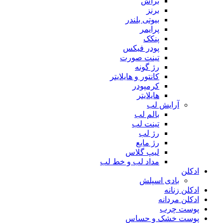
براش
برنز
بیوتی بلندر
پرایمر
پنکک
پودر فیکس
تینت صورت
رژ گونه
کانتور و هایلایتر
کرمپودر
هایلایتر
آرایش لب
بالم لب
تینت لب
رژ لب
رژ مایع
لیپ گلاس
مداد لب و خط لب
ادکلن
بادی اسپلش
ادکلن زنانه
ادکلن مردانه
پوست چرب
پوست خشک و حساس