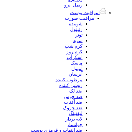
ریمل ابرو
مراقبت پوست
مراقبت صورت
شوینده
رتینول
تونر
سرم
کرم شب
کرم روز
اسکراپ
ماسک
آمپول
آبرسان
مرطوب کننده
روشن کننده
ضد لک
ضد جوش
ضد آفتاب
ضد چروک
لیفتینگ
لایه بردار
جوانساز
ضد التهاب و قرمزی پوست