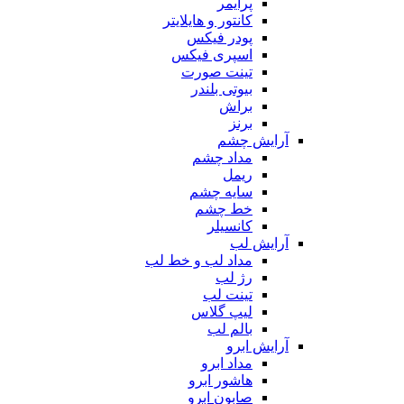
پرایمر
کانتور و هایلایتر
پودر فیکس
اسپری فیکس
تینت صورت
بیوتی بلندر
براش
برنز
آرایش چشم
مداد چشم
ریمل
سایه چشم
خط چشم
کانسیلر
آرایش لب
مداد لب و خط لب
رژ لب
تینت لب
لیپ گلاس
بالم لب
آرایش ابرو
مداد ابرو
هاشور ابرو
صابون ابرو