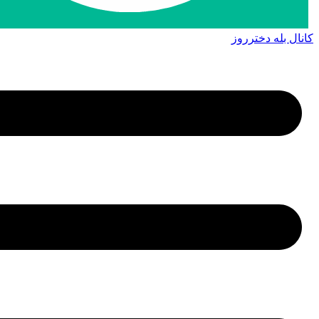
کانال بله دخترروز