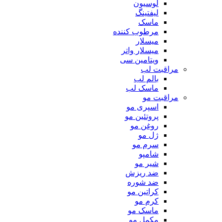
لوسیون
لیفتینگ
ماسک
مرطوب کننده
میسلار
میسلار واتر
ویتامین سی
مراقبت لب
بالم لب
ماسک لب
مراقبت مو
اسپری مو
پروتئین مو
روغن مو
ژل مو
سرم مو
شامپو
شیر مو
ضد ریزش
ضد شوره
کراتین مو
کرم مو
ماسک مو
مکمل مو