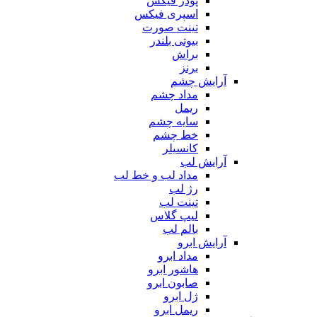
پودر فیکس
اسپری فیکس
تینت صورت
بیوتی بلندر
براش
برنز
آرایش چشم
مداد چشم
ریمل
سایه چشم
خط چشم
کانسیلر
آرایش لب
مداد لب و خط لب
رژ لب
تینت لب
لیپ گلاس
بالم لب
آرایش ابرو
مداد ابرو
هاشور ابرو
صابون ابرو
ژل ابرو
ریمل ابرو