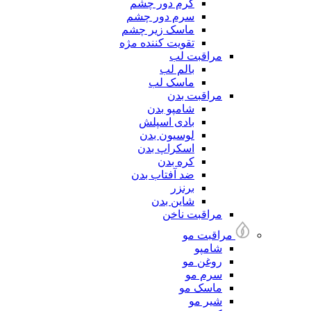
کرم دور چشم
سرم دور چشم
ماسک زیر چشم
تقویت کننده مژه
مراقبت لب
بالم لب
ماسک لب
مراقبت بدن
شامپو بدن
بادی اسپلش
لوسیون بدن
اسکراپ بدن
کره بدن
ضد آفتاب بدن
برنزر
شاین بدن
مراقبت ناخن
مراقبت مو
شامپو
روغن مو
سرم مو
ماسک مو
شیر مو