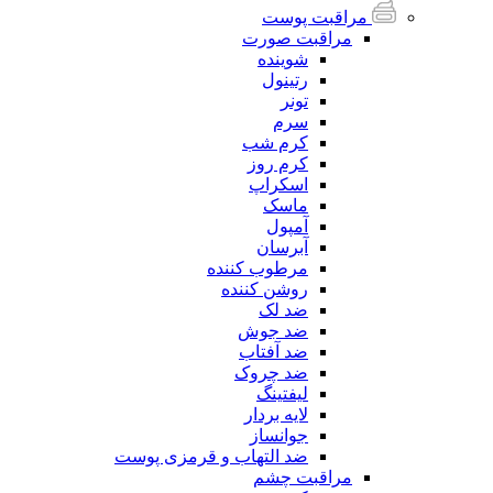
مراقبت پوست
مراقبت صورت
شوینده
رتینول
تونر
سرم
کرم شب
کرم روز
اسکراپ
ماسک
آمپول
آبرسان
مرطوب کننده
روشن کننده
ضد لک
ضد جوش
ضد آفتاب
ضد چروک
لیفتینگ
لایه بردار
جوانساز
ضد التهاب و قرمزی پوست
مراقبت چشم