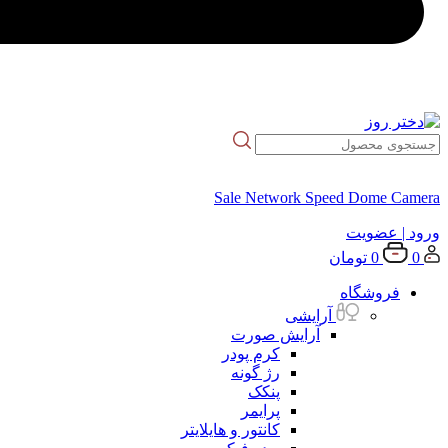
Sale Network Speed Dome Camera
ورود
| عضویت
0
0
تومان
فروشگاه
آرایشی
آرایش صورت
کرم پودر
رژ گونه
پنکک
پرایمر
کانتور و هایلایتر