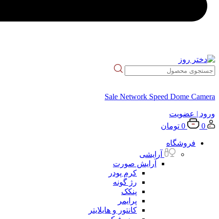
Sale Network Speed Dome Camera
ورود
| عضویت
0
0
تومان
فروشگاه
آرایشی
آرایش صورت
کرم پودر
رژ گونه
پنکک
پرایمر
کانتور و هایلایتر