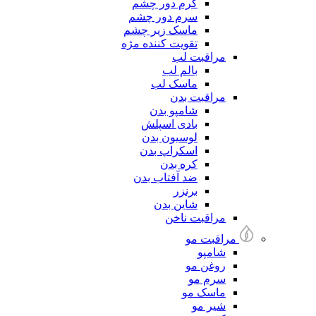
کرم دور چشم
سرم دور چشم
ماسک زیر چشم
تقویت کننده مژه
مراقبت لب
بالم لب
ماسک لب
مراقبت بدن
شامپو بدن
بادی اسپلش
لوسیون بدن
اسکراپ بدن
کره بدن
ضد آفتاب بدن
برنزر
شاین بدن
مراقبت ناخن
مراقبت مو
شامپو
روغن مو
سرم مو
ماسک مو
شیر مو