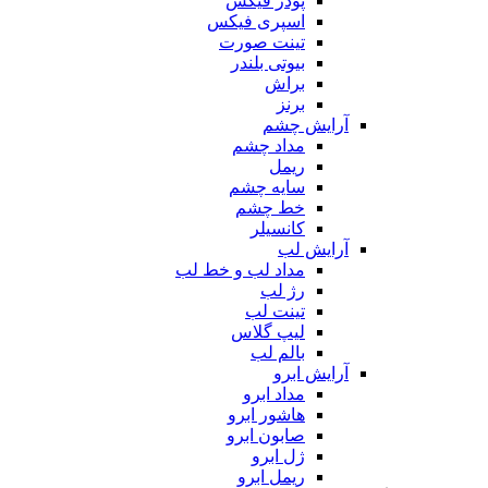
پودر فیکس
اسپری فیکس
تینت صورت
بیوتی بلندر
براش
برنز
آرایش چشم
مداد چشم
ریمل
سایه چشم
خط چشم
کانسیلر
آرایش لب
مداد لب و خط لب
رژ لب
تینت لب
لیپ گلاس
بالم لب
آرایش ابرو
مداد ابرو
هاشور ابرو
صابون ابرو
ژل ابرو
ریمل ابرو