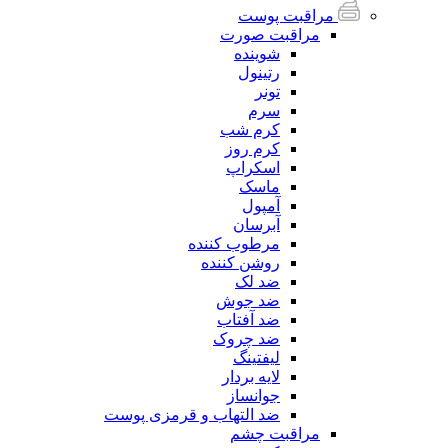
مراقبت پوست
مراقبت صورت
شوینده
رتینول
تونر
سرم
کرم شب
کرم روز
اسکراپ
ماسک
آمپول
آبرسان
مرطوب کننده
روشن کننده
ضد لک
ضد جوش
ضد آفتاب
ضد چروک
لیفتینگ
لایه بردار
جوانساز
ضد التهاب و قرمزی پوست
مراقبت چشم