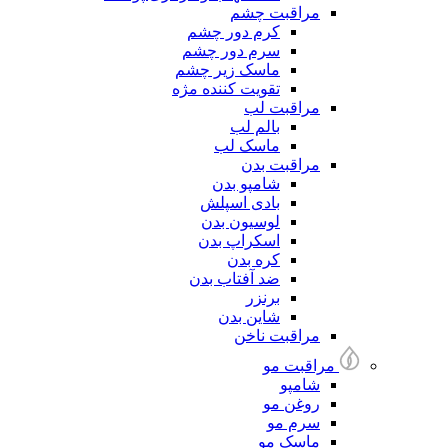
مراقبت چشم
کرم دور چشم
سرم دور چشم
ماسک زیر چشم
تقویت کننده مژه
مراقبت لب
بالم لب
ماسک لب
مراقبت بدن
شامپو بدن
بادی اسپلش
لوسیون بدن
اسکراپ بدن
کره بدن
ضد آفتاب بدن
برنزر
شاین بدن
مراقبت ناخن
مراقبت مو
شامپو
روغن مو
سرم مو
ماسک مو