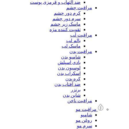
ضد التهاب و قرمزی پوست
مراقبت چشم
کرم دور چشم
سرم دور چشم
ماسک زیر چشم
تقویت کننده مژه
مراقبت لب
بالم لب
ماسک لب
مراقبت بدن
شامپو بدن
بادی اسپلش
لوسیون بدن
اسکراپ بدن
کره بدن
ضد آفتاب بدن
برنزر
شاین بدن
مراقبت ناخن
مراقبت مو
شامپو
روغن مو
سرم مو