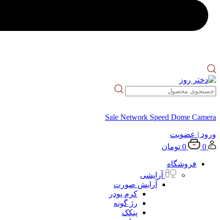
Sale Network Speed Dome Camera
ورود
| عضویت
0
0
تومان
فروشگاه
آرایشی
آرایش صورت
کرم پودر
رژ گونه
پنکک