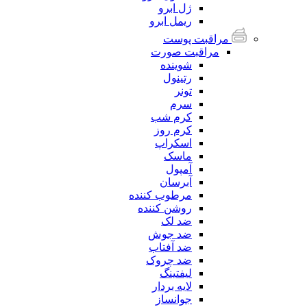
ژل ابرو
ریمل ابرو
مراقبت پوست
مراقبت صورت
شوینده
رتینول
تونر
سرم
کرم شب
کرم روز
اسکراپ
ماسک
آمپول
آبرسان
مرطوب کننده
روشن کننده
ضد لک
ضد جوش
ضد آفتاب
ضد چروک
لیفتینگ
لایه بردار
جوانساز