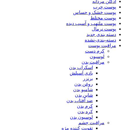
ادکلن مردانه
پوست چرب
پوست خشک و حساس
پوست مختلط
پوست ملتهب و آسیب دیده
پوست نرمال
دسته بندی جدید
دسته-بندی-نشده
مراقبت پوست
کرم دست
لوسیون
مراقبت بدن
اسکراپ بدن
بادی اسپلش
برنزر
روغن بدن
شامپو بدن
شاین بدن
ضد آفتاب بدن
کرم بدن
کره بدن
لوسیون بدن
مراقبت چشم
تقویت کننده مژه