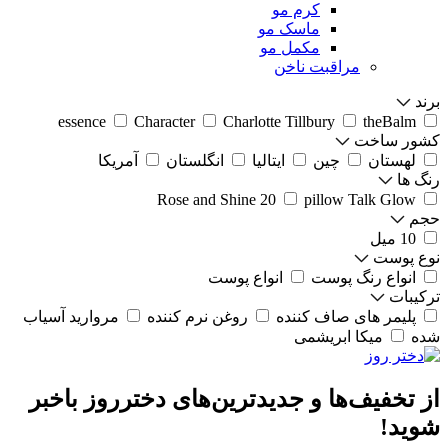
کرم مو
ماسک مو
مکمل مو
مراقبت ناخن
برند
essence
Character
Charlotte Tillbury
theBalm
کشور ساخت
لهستان
چین
ایتالیا
انگلستان
آمریکا
رنگ ها
Rose and Shine 20
pillow Talk Glow
حجم
10 میل
نوع پوست
انواع رنگ پوست
انواع پوست
ترکیبات
پلیمر های صاف کننده
روغن نرم کننده
مروارید آسیاب
شده
میکا ابریشمی
از تخفیف‌ها و جدیدترین‌های دخترروز باخبر
شوید!