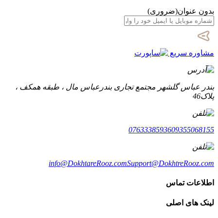
بدون عنوان
(ضروری)
مشاوره سریع
بندر عباس گلشهر مجتمع تجاری بندرعباس مال ، طبقه همکف ،
پلاک46
07633385936
09355068155
info@DokhtareRooz.com
Support@DokhtreRooz.com
اطلاعات تماس
لینک های اصلی