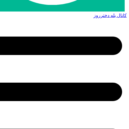
کانال بله دخترروز