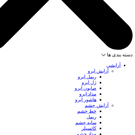
دسته بندی ها
آرایشی
آرایش ابرو
ریمل ابرو
ژل ابرو
صابون ابرو
مداد ابرو
هاشور ابرو
آرایش چشم
خط چشم
ریمل
سایه چشم
کانسیلر
مداد چشم