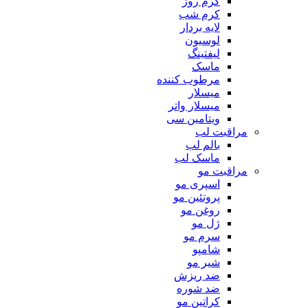
کرم روز
کرم شب
لایه بردار
لوسیون
لیفتینگ
ماسک
مرطوب کننده
میسلار
میسلار واتر
ویتامین سی
مراقبت لب
بالم لب
ماسک لب
مراقبت مو
اسپری مو
پروتئین مو
روغن مو
ژل مو
سرم مو
شامپو
شیر مو
ضد ریزش
ضد شوره
کراتین مو