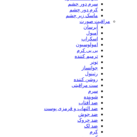
سرم دور چشم
کرم دور چشم
ماسک زیر چشم
مراقبت صورت
آبرسان
آمپول
اسکراپ
امولوسیون
بی بی کرم
ترمیم کننده
تونر
جوانساز
رتینول
روشن کننده
ست مراقبتی
سرم
شوینده
ضد آفتاب
ضد التهاب و قرمزی پوست
‌ضد جوش
ضد چروک
ضد لک
کرم