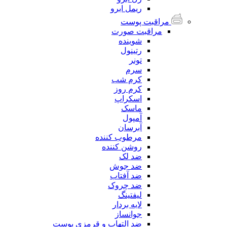
ریمل ابرو
مراقبت پوست
مراقبت صورت
شوینده
رتینول
تونر
سرم
کرم شب
کرم روز
اسکراپ
ماسک
آمپول
آبرسان
مرطوب کننده
روشن کننده
ضد لک
ضد جوش
ضد آفتاب
ضد چروک
لیفتینگ
لایه بردار
جوانساز
ضد التهاب و قرمزی پوست