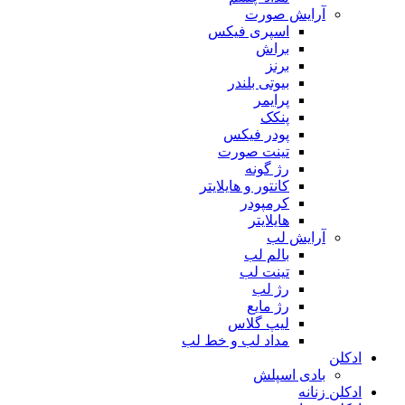
آرایش صورت
اسپری فیکس
براش
برنز
بیوتی بلندر
پرایمر
پنکک
پودر فیکس
تینت صورت
رژ گونه
کانتور و هایلایتر
کرمپودر
هایلایتر
آرایش لب
بالم لب
تینت لب
رژ لب
رژ مایع
لیپ گلاس
مداد لب و خط لب
ادکلن
بادی اسپلش
ادکلن زنانه