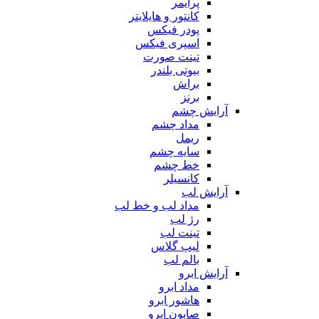
پرایمر
کانتور و هایلایتر
پودر فیکس
اسپری فیکس
تینت صورت
بیوتی بلندر
براش
برنز
آرایش چشم
مداد چشم
ریمل
سایه چشم
خط چشم
کانسیلر
آرایش لب
مداد لب و خط لب
رژ لب
تینت لب
لیپ گلاس
بالم لب
آرایش ابرو
مداد ابرو
هاشور ابرو
صابون ابرو