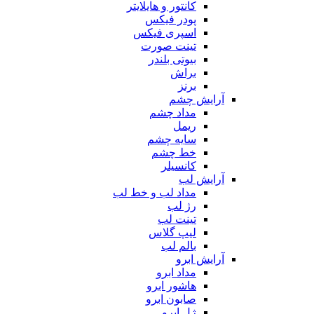
کانتور و هایلایتر
پودر فیکس
اسپری فیکس
تینت صورت
بیوتی بلندر
براش
برنز
آرایش چشم
مداد چشم
ریمل
سایه چشم
خط چشم
کانسیلر
آرایش لب
مداد لب و خط لب
رژ لب
تینت لب
لیپ گلاس
بالم لب
آرایش ابرو
مداد ابرو
هاشور ابرو
صابون ابرو
ژل ابرو